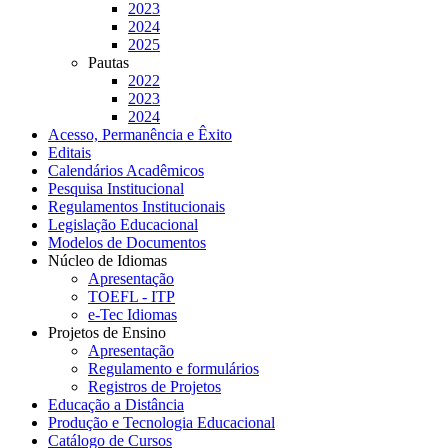
2023
2024
2025
Pautas
2022
2023
2024
Acesso, Permanência e Êxito
Editais
Calendários Acadêmicos
Pesquisa Institucional
Regulamentos Institucionais
Legislação Educacional
Modelos de Documentos
Núcleo de Idiomas
Apresentação
TOEFL - ITP
e-Tec Idiomas
Projetos de Ensino
Apresentação
Regulamento e formulários
Registros de Projetos
Educação a Distância
Produção e Tecnologia Educacional
Catálogo de Cursos