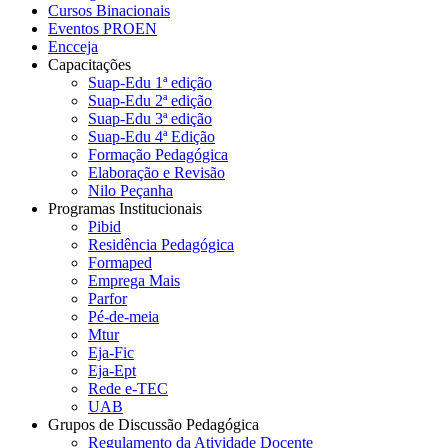
Cursos Binacionais
Eventos PROEN
Encceja
Capacitações
Suap-Edu 1ª edição
Suap-Edu 2ª edição
Suap-Edu 3ª edição
Suap-Edu 4ª Edição
Formação Pedagógica
Elaboração e Revisão
Nilo Peçanha
Programas Institucionais
Pibid
Residência Pedagógica
Formaped
Emprega Mais
Parfor
Pé-de-meia
Mtur
Eja-Fic
Eja-Ept
Rede e-TEC
UAB
Grupos de Discussão Pedagógica
Regulamento da Atividade Docente