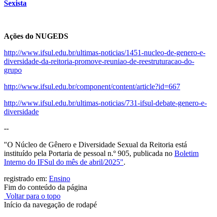
Sexista
Ações do NUGEDS
http://www.ifsul.edu.br/ultimas-noticias/1451-nucleo-de-genero-e-
diversidade-da-reitoria-promove-reuniao-de-reestruturacao-do-
grupo
http://www.ifsul.edu.br/component/content/article?id=667
http://www.ifsul.edu.br/
ultimas-noticias/731-ifsul-
debate-genero-e-
diversidade
--
"O Núcleo de Gênero e Diversidade Sexual da Reitoria está
instituído pela Portaria de pessoal n.º 905, publicada no
Boletim
Interno do IFSul do mês de abril/2025"
.
registrado em:
Ensino
Fim do conteúdo da página
Voltar para o topo
Início da navegação de rodapé