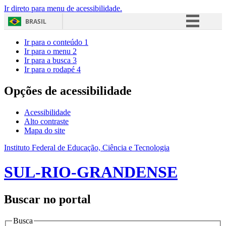
Ir direto para menu de acessibilidade.
BRASIL
Simplifique!
Ir para o conteúdo
1
Ir para o menu
2
Comunica BR
Ir para a busca
3
Ir para o rodapé
4
Participe
Acesso à informação
Opções de acessibilidade
Legislação
Acessibilidade
Canais
Alto contraste
Mapa do site
Instituto Federal de Educação, Ciência e Tecnologia
SUL-RIO-GRANDENSE
Buscar no portal
Busca