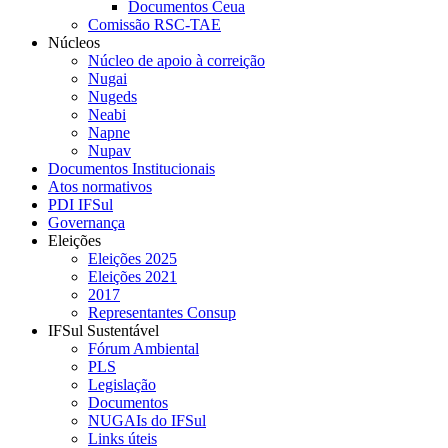
Documentos Ceua
Comissão RSC-TAE
Núcleos
Núcleo de apoio à correição
Nugai
Nugeds
Neabi
Napne
Nupav
Documentos Institucionais
Atos normativos
PDI IFSul
Governança
Eleições
Eleições 2025
Eleições 2021
2017
Representantes Consup
IFSul Sustentável
Fórum Ambiental
PLS
Legislação
Documentos
NUGAIs do IFSul
Links úteis