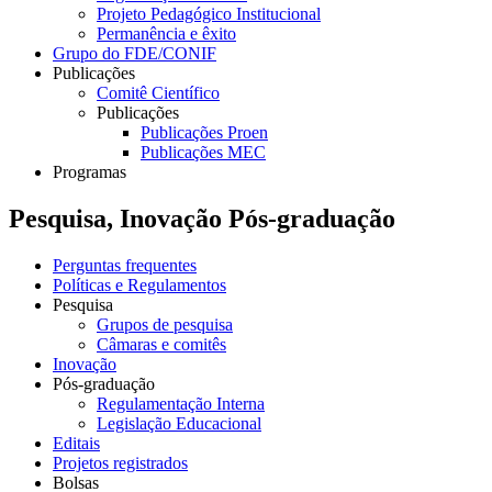
Projeto Pedagógico Institucional
Permanência e êxito
Grupo do FDE/CONIF
Publicações
Comitê Científico
Publicações
Publicações Proen
Publicações MEC
Programas
Pesquisa, Inovação Pós-graduação
Perguntas frequentes
Políticas e Regulamentos
Pesquisa
Grupos de pesquisa
Câmaras e comitês
Inovação
Pós-graduação
Regulamentação Interna
Legislação Educacional
Editais
Projetos registrados
Bolsas