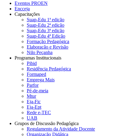
Eventos PROEN
Encceja
Capacitações
Suap-Edu 1ª edição
Suap-Edu 2ª edição
Suap-Edu 3ª edição
Suap-Edu 4ª Edição
Formação Pedagógica
Elaboração e Revisão
Nilo Peçanha
Programas Institucionais
Pibid
Residência Pedagógica
Formaped
Emprega Mais
Parfor
Pé-de-meia
Mtur
Eja-Fic
Eja-Ept
Rede e-TEC
UAB
Grupos de Discussão Pedagógica
Regulamento da Atividade Docente
Organização Didática