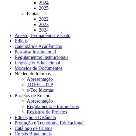
2024
2025
Pautas
2022
2023
2024
Acesso, Permanência e Êxito
Editais
Calendários Acadêmicos
Pesquisa Institucional
Regulamentos Institucionais
Legislação Educacional
Modelos de Documentos
Núcleo de Idiomas
Apresentação
TOEFL - ITP
e-Tec Idiomas
Projetos de Ensino
Apresentação
Regulamento e formulários
Registros de Projetos
Educação a Distância
Produção e Tecnologia Educacional
Catálogo de Cursos
Cursos Binacionais