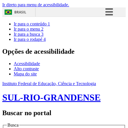
Ir direto para menu de acessibilidade.
BRASIL
Simplifique!
Ir para o conteúdo
1
Ir para o menu
2
Comunica BR
Ir para a busca
3
Ir para o rodapé
4
Participe
Acesso à informação
Opções de acessibilidade
Legislação
Acessibilidade
Canais
Alto contraste
Mapa do site
Instituto Federal de Educação, Ciência e Tecnologia
SUL-RIO-GRANDENSE
Buscar no portal
Busca