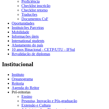
Proficiência
Checklist inscrição
Checklist retorno
Traduções
Documentos CsF
Oportunidades
Instituições Parceiras
Mobilidade
Informações úteis
International students
Afastamento do país
10 anos Binacional - CETP/UTU - IFSul
Revalidação de diplomas
Institucional
Instituto
Organograma
Reitoria
Agenda do Reitor
Pró-reitorias
Ensino
Pesquisa, Inovação e Pós-graduação
Extensão e Cultura