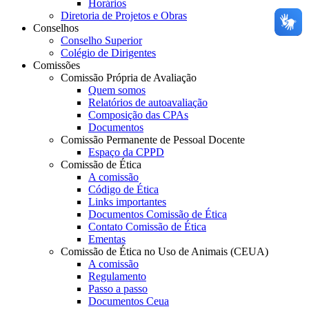
Horários
Diretoria de Projetos e Obras
Conselhos
Conselho Superior
Colégio de Dirigentes
Comissões
Comissão Própria de Avaliação
Quem somos
Relatórios de autoavaliação
Composição das CPAs
Documentos
Comissão Permanente de Pessoal Docente
Espaço da CPPD
Comissão de Ética
A comissão
Código de Ética
Links importantes
Documentos Comissão de Ética
Contato Comissão de Ética
Ementas
Comissão de Ética no Uso de Animais (CEUA)
A comissão
Regulamento
Passo a passo
Documentos Ceua