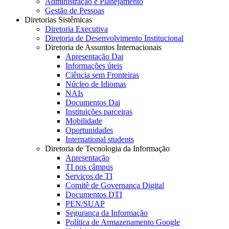
Administração e Planejamento
Gestão de Pessoas
Diretorias Sistêmicas
Diretoria Executiva
Diretoria de Desenvolvimento Institucional
Diretoria de Assuntos Internacionais
Apresentação Dai
Informações úteis
Ciência sem Fronteiras
Núcleo de Idiomas
NAIs
Documentos Dai
Instituições parceiras
Mobilidade
Oportunidades
International students
Diretoria de Tecnologia da Informação
Apresentação
TI nos câmpus
Serviços de TI
Comitê de Governança Digital
Documentos DTI
PEN/SUAP
Segurança da Informação
Política de Armazenamento Google