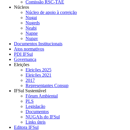
Comissão RSC-TAE
Núcleos
Núcleo de apoio à correição
Nugai
Nugeds
Neabi
Napne
Nupav
Documentos Institucionais
Atos normativos
PDI IFSul
Governança
Eleições
Eleições 2025
Eleições 2021
2017
Representantes Consup
IFSul Sustentável
Fórum Ambiental
PLS
Legislação
Documentos
NUGAIs do IFSul
Links úteis
Editora IFSul