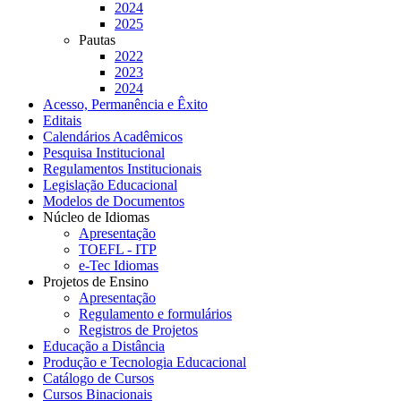
2024
2025
Pautas
2022
2023
2024
Acesso, Permanência e Êxito
Editais
Calendários Acadêmicos
Pesquisa Institucional
Regulamentos Institucionais
Legislação Educacional
Modelos de Documentos
Núcleo de Idiomas
Apresentação
TOEFL - ITP
e-Tec Idiomas
Projetos de Ensino
Apresentação
Regulamento e formulários
Registros de Projetos
Educação a Distância
Produção e Tecnologia Educacional
Catálogo de Cursos
Cursos Binacionais