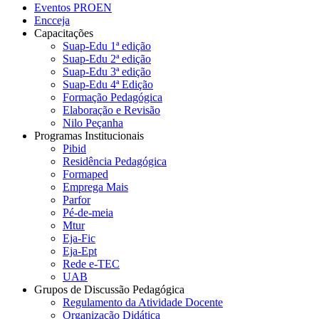
Eventos PROEN
Encceja
Capacitações
Suap-Edu 1ª edição
Suap-Edu 2ª edição
Suap-Edu 3ª edição
Suap-Edu 4ª Edição
Formação Pedagógica
Elaboração e Revisão
Nilo Peçanha
Programas Institucionais
Pibid
Residência Pedagógica
Formaped
Emprega Mais
Parfor
Pé-de-meia
Mtur
Eja-Fic
Eja-Ept
Rede e-TEC
UAB
Grupos de Discussão Pedagógica
Regulamento da Atividade Docente
Organização Didática