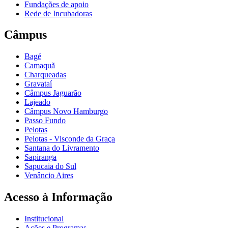
Fundações de apoio
Rede de Incubadoras
Câmpus
Bagé
Camaquã
Charqueadas
Gravataí
Câmpus Jaguarão
Lajeado
Câmpus Novo Hamburgo
Passo Fundo
Pelotas
Pelotas - Visconde da Graça
Santana do Livramento
Sapiranga
Sapucaia do Sul
Venâncio Aires
Acesso à Informação
Institucional
Ações e Programas