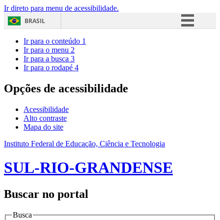
Ir direto para menu de acessibilidade.
BRASIL
Simplifique!
Ir para o conteúdo
1
Ir para o menu
2
Comunica BR
Ir para a busca
3
Ir para o rodapé
4
Participe
Acesso à informação
Opções de acessibilidade
Legislação
Acessibilidade
Canais
Alto contraste
Mapa do site
Instituto Federal de Educação, Ciência e Tecnologia
SUL-RIO-GRANDENSE
Buscar no portal
Busca