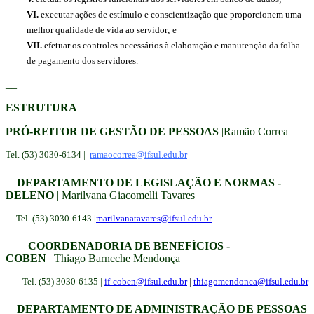
VI.
executar ações de estímulo e conscientização que proporcionem uma
melhor qualidade de vida ao servidor; e
VII.
efetuar os controles necessários à elaboração e manutenção da folha
de pagamento dos servidores.
__
ESTRUTURA
PRÓ-REITOR DE GESTÃO DE PESSOAS
|Ramão Correa
Tel. (53) 3030-6134 |
ramaocorrea@ifsul.edu.br
DEPARTAMENTO DE LEGISLAÇÃO E NORMAS -
DELENO
| Marilvana Giacomelli Tavares
Tel. (53) 3030-6143 |
marilvanatavares@ifsul.edu.br
COORDENADORIA DE BENEFÍCIOS -
COBEN
| Thiago Barneche Mendonça
Tel. (53) 3030-6135 |
if-coben@ifsul.edu.br
|
thiago
mendonca@ifsul.edu.br
DEPARTAMENTO DE ADMINISTRAÇÃO DE PESSOAS