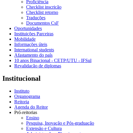
Proficiência
Checklist inscrição
Checklist retorno
Traduções
Documentos CsF
Oportunidades
Instituições Parceiras
Mobilidade
Informações úteis
International students
Afastamento do país
10 anos Binacional - CETP/UTU - IFSul
Revalidação de diplomas
Institucional
Instituto
Organograma
Reitoria
Agenda do Reitor
Pró-reitorias
Ensino
Pesquisa, Inovação e Pós-graduação
Extensão e Cultura