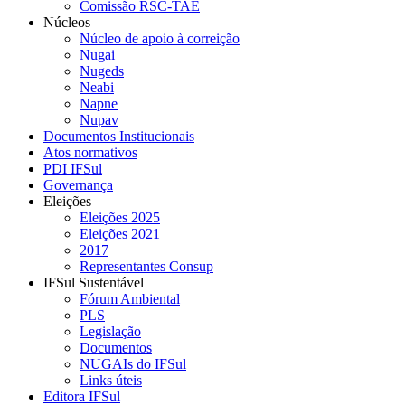
Comissão RSC-TAE
Núcleos
Núcleo de apoio à correição
Nugai
Nugeds
Neabi
Napne
Nupav
Documentos Institucionais
Atos normativos
PDI IFSul
Governança
Eleições
Eleições 2025
Eleições 2021
2017
Representantes Consup
IFSul Sustentável
Fórum Ambiental
PLS
Legislação
Documentos
NUGAIs do IFSul
Links úteis
Editora IFSul