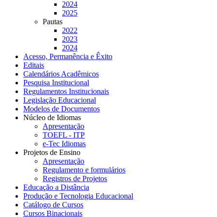
2024
2025
Pautas
2022
2023
2024
Acesso, Permanência e Êxito
Editais
Calendários Acadêmicos
Pesquisa Institucional
Regulamentos Institucionais
Legislação Educacional
Modelos de Documentos
Núcleo de Idiomas
Apresentação
TOEFL - ITP
e-Tec Idiomas
Projetos de Ensino
Apresentação
Regulamento e formulários
Registros de Projetos
Educação a Distância
Produção e Tecnologia Educacional
Catálogo de Cursos
Cursos Binacionais