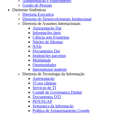
Administração e Planejamento
Gestão de Pessoas
Diretorias Sistêmicas
Diretoria Executiva
Diretoria de Desenvolvimento Institucional
Diretoria de Assuntos Internacionais
Apresentação Dai
Informações úteis
Ciência sem Fronteiras
Núcleo de Idiomas
NAIs
Documentos Dai
Instituições parceiras
Mobilidade
Oportunidades
International students
Diretoria de Tecnologia da Informação
Apresentação
TI nos câmpus
Serviços de TI
Comitê de Governança Digital
Documentos DTI
PEN/SUAP
Segurança da Informação
Política de Armazenamento Google