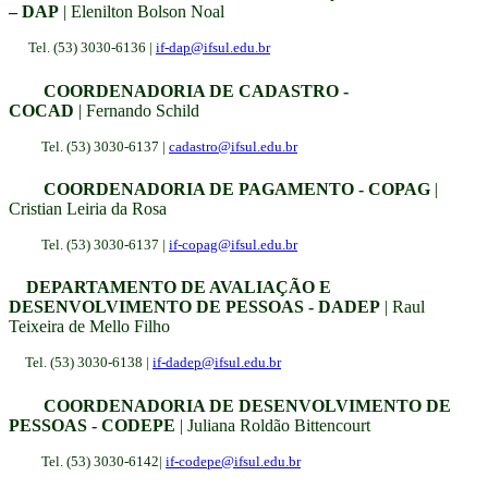
– DAP
| Elenilton Bolson Noal
Tel. (53) 3030-6136 |
if-dap@ifsul.edu
.
br
COORDENADORIA DE CADASTRO -
COCAD
| Fernando Schild
Tel. (53) 3030-6137
|
cadastro@ifsul.edu.br
COORDENADORIA DE PAGAMENTO - COPAG
|
Cristian Leiria da Rosa
Tel. (53) 3030-6137
|
if-copag@ifsul.edu.br
DEPARTAMENTO DE AVALIAÇÃO E
DESENVOLVIMENTO DE PESSOAS - DADEP
| Raul
Teixeira de Mello Filho
Tel. (53) 3030-6138 |
if-dadep@ifsul.edu.br
COORDENADORIA DE DESENVOLVIMENTO DE
PESSOAS - CODEPE
| Juliana Roldão Bittencourt
Tel. (53) 3030-6142|
if-codepe@ifsul.edu.br