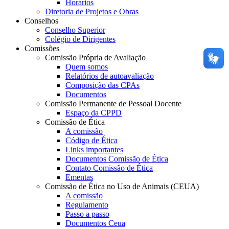
Horários
Diretoria de Projetos e Obras
Conselhos
Conselho Superior
Colégio de Dirigentes
Comissões
Comissão Própria de Avaliação
Quem somos
Relatórios de autoavaliação
Composição das CPAs
Documentos
Comissão Permanente de Pessoal Docente
Espaço da CPPD
Comissão de Ética
A comissão
Código de Ética
Links importantes
Documentos Comissão de Ética
Contato Comissão de Ética
Ementas
Comissão de Ética no Uso de Animais (CEUA)
A comissão
Regulamento
Passo a passo
Documentos Ceua