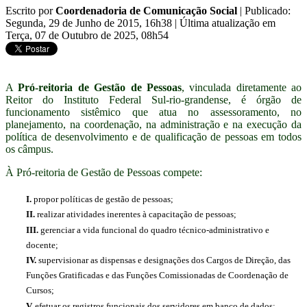
Escrito por
Coordenadoria de Comunicação Social
|
Publicado:
Segunda, 29 de Junho de 2015, 16h38
|
Última atualização em
Terça, 07 de Outubro de 2025, 08h54
A
Pró-reitoria de Gestão de Pessoas
, vinculada diretamente ao
Reitor do Instituto Federal Sul-rio-grandense, é órgão de
funcionamento sistêmico que atua no assessoramento, no
planejamento, na coordenação, na administração e na execução da
política de desenvolvimento e de qualificação de pessoas em todos
os câmpus.
À Pró-reitoria de Gestão de Pessoas compete:
I.
propor políticas de gestão de pessoas;
II.
realizar atividades inerentes à capacitação de pessoas;
III.
gerenciar a vida funcional do quadro técnico-administrativo e
docente;
IV.
supervisionar as dispensas e designações dos Cargos de Direção, das
Funções Gratificadas e das Funções Comissionadas de Coordenação de
Cursos;
V.
efetuar os registros funcionais dos servidores em banco de dados;