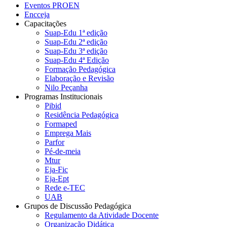
Eventos PROEN
Encceja
Capacitações
Suap-Edu 1ª edição
Suap-Edu 2ª edição
Suap-Edu 3ª edição
Suap-Edu 4ª Edição
Formação Pedagógica
Elaboração e Revisão
Nilo Peçanha
Programas Institucionais
Pibid
Residência Pedagógica
Formaped
Emprega Mais
Parfor
Pé-de-meia
Mtur
Eja-Fic
Eja-Ept
Rede e-TEC
UAB
Grupos de Discussão Pedagógica
Regulamento da Atividade Docente
Organização Didática