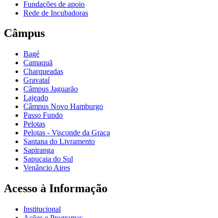
Fundações de apoio
Rede de Incubadoras
Câmpus
Bagé
Camaquã
Charqueadas
Gravataí
Câmpus Jaguarão
Lajeado
Câmpus Novo Hamburgo
Passo Fundo
Pelotas
Pelotas - Visconde da Graça
Santana do Livramento
Sapiranga
Sapucaia do Sul
Venâncio Aires
Acesso à Informação
Institucional
Ações e Programas