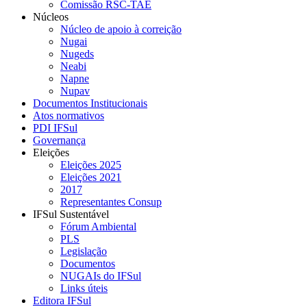
Comissão RSC-TAE
Núcleos
Núcleo de apoio à correição
Nugai
Nugeds
Neabi
Napne
Nupav
Documentos Institucionais
Atos normativos
PDI IFSul
Governança
Eleições
Eleições 2025
Eleições 2021
2017
Representantes Consup
IFSul Sustentável
Fórum Ambiental
PLS
Legislação
Documentos
NUGAIs do IFSul
Links úteis
Editora IFSul