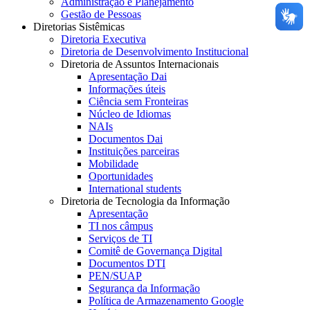
Administração e Planejamento
Gestão de Pessoas
Diretorias Sistêmicas
Diretoria Executiva
Diretoria de Desenvolvimento Institucional
Diretoria de Assuntos Internacionais
Apresentação Dai
Informações úteis
Ciência sem Fronteiras
Núcleo de Idiomas
NAIs
Documentos Dai
Instituições parceiras
Mobilidade
Oportunidades
International students
Diretoria de Tecnologia da Informação
Apresentação
TI nos câmpus
Serviços de TI
Comitê de Governança Digital
Documentos DTI
PEN/SUAP
Segurança da Informação
Política de Armazenamento Google