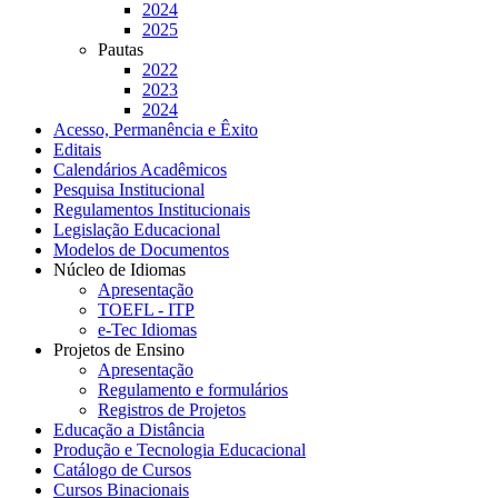
2024
2025
Pautas
2022
2023
2024
Acesso, Permanência e Êxito
Editais
Calendários Acadêmicos
Pesquisa Institucional
Regulamentos Institucionais
Legislação Educacional
Modelos de Documentos
Núcleo de Idiomas
Apresentação
TOEFL - ITP
e-Tec Idiomas
Projetos de Ensino
Apresentação
Regulamento e formulários
Registros de Projetos
Educação a Distância
Produção e Tecnologia Educacional
Catálogo de Cursos
Cursos Binacionais