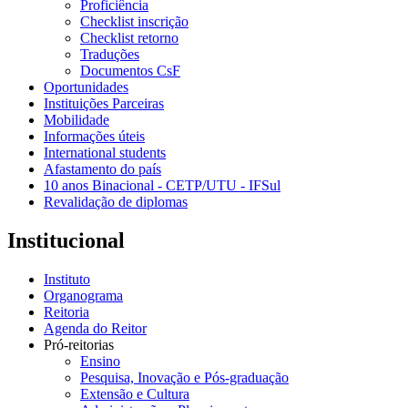
Proficiência
Checklist inscrição
Checklist retorno
Traduções
Documentos CsF
Oportunidades
Instituições Parceiras
Mobilidade
Informações úteis
International students
Afastamento do país
10 anos Binacional - CETP/UTU - IFSul
Revalidação de diplomas
Institucional
Instituto
Organograma
Reitoria
Agenda do Reitor
Pró-reitorias
Ensino
Pesquisa, Inovação e Pós-graduação
Extensão e Cultura