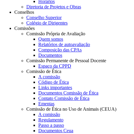
Horários
Diretoria de Projetos e Obras
Conselhos
Conselho Superior
Colégio de Dirigentes
Comissões
Comissão Própria de Avaliação
Quem somos
Relatórios de autoavaliação
Composição das CPAs
Documentos
Comissão Permanente de Pessoal Docente
Espaço da CPPD
Comissão de Ética
A comissão
Código de Ética
Links importantes
Documentos Comissão de Ética
Contato Comissão de Ética
Ementas
Comissão de Ética no Uso de Animais (CEUA)
A comissão
Regulamento
Passo a passo
Documentos Ceua