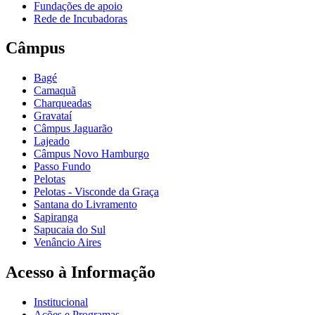
Fundações de apoio
Rede de Incubadoras
Câmpus
Bagé
Camaquã
Charqueadas
Gravataí
Câmpus Jaguarão
Lajeado
Câmpus Novo Hamburgo
Passo Fundo
Pelotas
Pelotas - Visconde da Graça
Santana do Livramento
Sapiranga
Sapucaia do Sul
Venâncio Aires
Acesso à Informação
Institucional
Ações e Programas