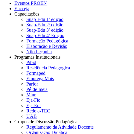
Eventos PROEN
Encceja
Capacitações
Suap-Edu 1ª edição
Suap-Edu 2ª edição
Suap-Edu 3ª edição
Suap-Edu 4ª Edição
Formação Pedagógica
Elaboração e Revisão
Nilo Peçanha
Programas Institucionais
Pibid
Residência Pedagógica
Formaped
Emprega Mais
Parfor
Pé-de-meia
Mtur
Eja-Fic
Eja-Ept
Rede e-TEC
UAB
Grupos de Discussão Pedagógica
Regulamento da Atividade Docente
Organização Didática