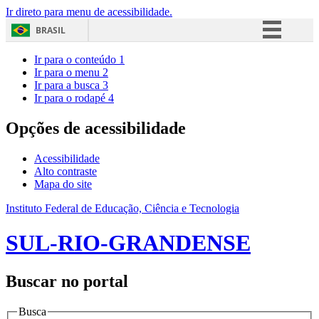
Ir direto para menu de acessibilidade.
BRASIL
Simplifique!
Ir para o conteúdo
1
Ir para o menu
2
Comunica BR
Ir para a busca
3
Ir para o rodapé
4
Participe
Acesso à informação
Opções de acessibilidade
Legislação
Acessibilidade
Canais
Alto contraste
Mapa do site
Instituto Federal de Educação, Ciência e Tecnologia
SUL-RIO-GRANDENSE
Buscar no portal
Busca