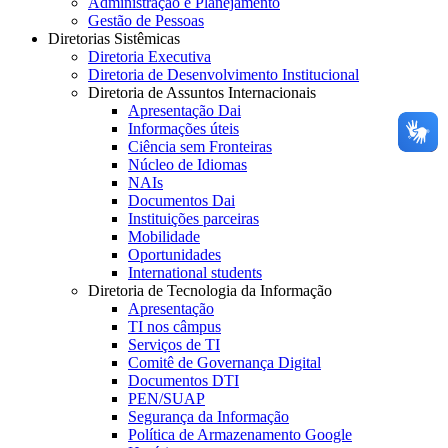
Administração e Planejamento
Gestão de Pessoas
Diretorias Sistêmicas
Diretoria Executiva
Diretoria de Desenvolvimento Institucional
Diretoria de Assuntos Internacionais
Apresentação Dai
Informações úteis
Ciência sem Fronteiras
Núcleo de Idiomas
NAIs
Documentos Dai
Instituições parceiras
Mobilidade
Oportunidades
International students
Diretoria de Tecnologia da Informação
Apresentação
TI nos câmpus
Serviços de TI
Comitê de Governança Digital
Documentos DTI
PEN/SUAP
Segurança da Informação
Política de Armazenamento Google