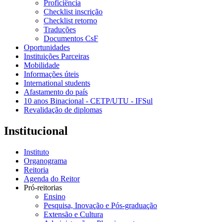
Proficiência
Checklist inscrição
Checklist retorno
Traduções
Documentos CsF
Oportunidades
Instituições Parceiras
Mobilidade
Informações úteis
International students
Afastamento do país
10 anos Binacional - CETP/UTU - IFSul
Revalidação de diplomas
Institucional
Instituto
Organograma
Reitoria
Agenda do Reitor
Pró-reitorias
Ensino
Pesquisa, Inovação e Pós-graduação
Extensão e Cultura