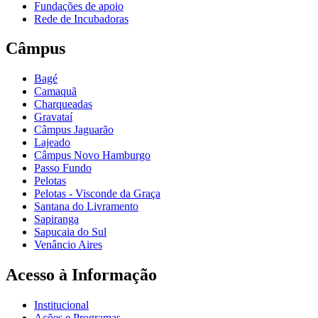
Fundações de apoio
Rede de Incubadoras
Câmpus
Bagé
Camaquã
Charqueadas
Gravataí
Câmpus Jaguarão
Lajeado
Câmpus Novo Hamburgo
Passo Fundo
Pelotas
Pelotas - Visconde da Graça
Santana do Livramento
Sapiranga
Sapucaia do Sul
Venâncio Aires
Acesso à Informação
Institucional
Ações e Programas