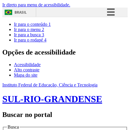
Ir direto para menu de acessibilidade.
BRASIL
Simplifique!
Ir para o conteúdo
1
Ir para o menu
2
Comunica BR
Ir para a busca
3
Ir para o rodapé
4
Participe
Acesso à informação
Opções de acessibilidade
Legislação
Acessibilidade
Canais
Alto contraste
Mapa do site
Instituto Federal de Educação, Ciência e Tecnologia
SUL-RIO-GRANDENSE
Buscar no portal
Busca