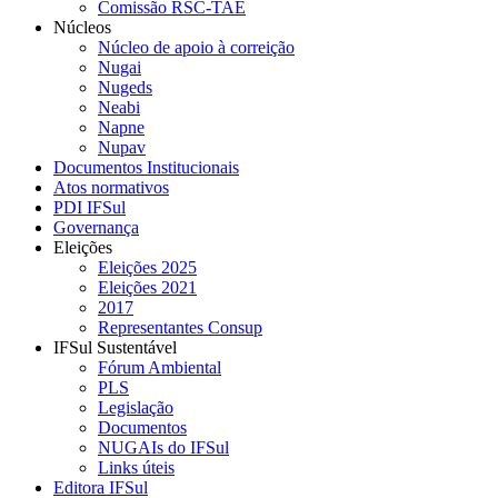
Comissão RSC-TAE
Núcleos
Núcleo de apoio à correição
Nugai
Nugeds
Neabi
Napne
Nupav
Documentos Institucionais
Atos normativos
PDI IFSul
Governança
Eleições
Eleições 2025
Eleições 2021
2017
Representantes Consup
IFSul Sustentável
Fórum Ambiental
PLS
Legislação
Documentos
NUGAIs do IFSul
Links úteis
Editora IFSul