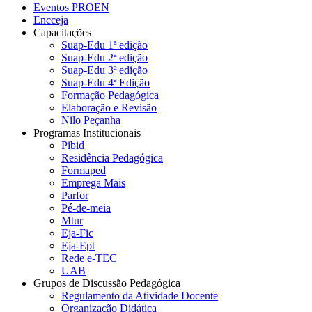
Eventos PROEN
Encceja
Capacitações
Suap-Edu 1ª edição
Suap-Edu 2ª edição
Suap-Edu 3ª edição
Suap-Edu 4ª Edição
Formação Pedagógica
Elaboração e Revisão
Nilo Peçanha
Programas Institucionais
Pibid
Residência Pedagógica
Formaped
Emprega Mais
Parfor
Pé-de-meia
Mtur
Eja-Fic
Eja-Ept
Rede e-TEC
UAB
Grupos de Discussão Pedagógica
Regulamento da Atividade Docente
Organização Didática