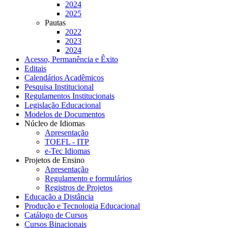
2024
2025
Pautas
2022
2023
2024
Acesso, Permanência e Êxito
Editais
Calendários Acadêmicos
Pesquisa Institucional
Regulamentos Institucionais
Legislação Educacional
Modelos de Documentos
Núcleo de Idiomas
Apresentação
TOEFL - ITP
e-Tec Idiomas
Projetos de Ensino
Apresentação
Regulamento e formulários
Registros de Projetos
Educação a Distância
Produção e Tecnologia Educacional
Catálogo de Cursos
Cursos Binacionais