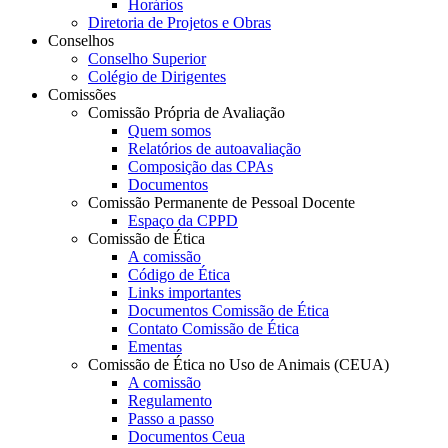
Horários
Diretoria de Projetos e Obras
Conselhos
Conselho Superior
Colégio de Dirigentes
Comissões
Comissão Própria de Avaliação
Quem somos
Relatórios de autoavaliação
Composição das CPAs
Documentos
Comissão Permanente de Pessoal Docente
Espaço da CPPD
Comissão de Ética
A comissão
Código de Ética
Links importantes
Documentos Comissão de Ética
Contato Comissão de Ética
Ementas
Comissão de Ética no Uso de Animais (CEUA)
A comissão
Regulamento
Passo a passo
Documentos Ceua