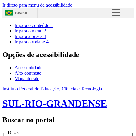
Ir direto para menu de acessibilidade.
BRASIL
Simplifique!
Ir para o conteúdo
1
Ir para o menu
2
Comunica BR
Ir para a busca
3
Ir para o rodapé
4
Participe
Acesso à informação
Opções de acessibilidade
Legislação
Acessibilidade
Canais
Alto contraste
Mapa do site
Instituto Federal de Educação, Ciência e Tecnologia
SUL-RIO-GRANDENSE
Buscar no portal
Busca