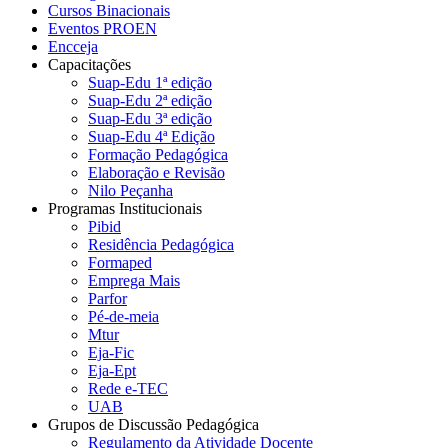
Cursos Binacionais
Eventos PROEN
Encceja
Capacitações
Suap-Edu 1ª edição
Suap-Edu 2ª edição
Suap-Edu 3ª edição
Suap-Edu 4ª Edição
Formação Pedagógica
Elaboração e Revisão
Nilo Peçanha
Programas Institucionais
Pibid
Residência Pedagógica
Formaped
Emprega Mais
Parfor
Pé-de-meia
Mtur
Eja-Fic
Eja-Ept
Rede e-TEC
UAB
Grupos de Discussão Pedagógica
Regulamento da Atividade Docente