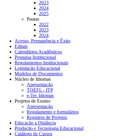
2023
2024
2025
Pautas
2022
2023
2024
Acesso, Permanência e Êxito
Editais
Calendários Acadêmicos
Pesquisa Institucional
Regulamentos Institucionais
Legislação Educacional
Modelos de Documentos
Núcleo de Idiomas
Apresentação
TOEFL - ITP
e-Tec Idiomas
Projetos de Ensino
Apresentação
Regulamento e formulários
Registros de Projetos
Educação a Distância
Produção e Tecnologia Educacional
Catálogo de Cursos