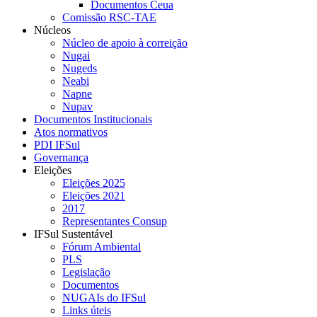
Documentos Ceua
Comissão RSC-TAE
Núcleos
Núcleo de apoio à correição
Nugai
Nugeds
Neabi
Napne
Nupav
Documentos Institucionais
Atos normativos
PDI IFSul
Governança
Eleições
Eleições 2025
Eleições 2021
2017
Representantes Consup
IFSul Sustentável
Fórum Ambiental
PLS
Legislação
Documentos
NUGAIs do IFSul
Links úteis