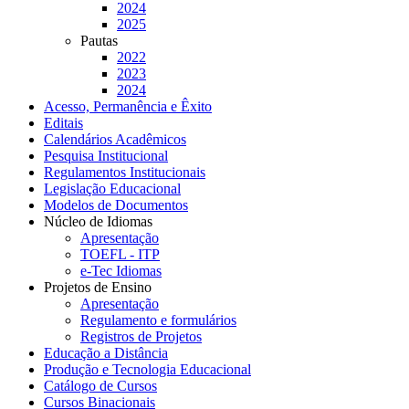
2024
2025
Pautas
2022
2023
2024
Acesso, Permanência e Êxito
Editais
Calendários Acadêmicos
Pesquisa Institucional
Regulamentos Institucionais
Legislação Educacional
Modelos de Documentos
Núcleo de Idiomas
Apresentação
TOEFL - ITP
e-Tec Idiomas
Projetos de Ensino
Apresentação
Regulamento e formulários
Registros de Projetos
Educação a Distância
Produção e Tecnologia Educacional
Catálogo de Cursos
Cursos Binacionais