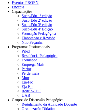
Eventos PROEN
Encceja
Capacitações
Suap-Edu 1ª edição
Suap-Edu 2ª edição
Suap-Edu 3ª edição
Suap-Edu 4ª Edição
Formação Pedagógica
Elaboração e Revisão
Nilo Peçanha
Programas Institucionais
Pibid
Residência Pedagógica
Formaped
Emprega Mais
Parfor
Pé-de-meia
Mtur
Eja-Fic
Eja-Ept
Rede e-TEC
UAB
Grupos de Discussão Pedagógica
Regulamento da Atividade Docente
Organização Didática