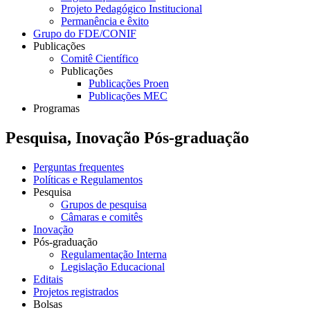
Projeto Pedagógico Institucional
Permanência e êxito
Grupo do FDE/CONIF
Publicações
Comitê Científico
Publicações
Publicações Proen
Publicações MEC
Programas
Pesquisa, Inovação Pós-graduação
Perguntas frequentes
Políticas e Regulamentos
Pesquisa
Grupos de pesquisa
Câmaras e comitês
Inovação
Pós-graduação
Regulamentação Interna
Legislação Educacional
Editais
Projetos registrados
Bolsas