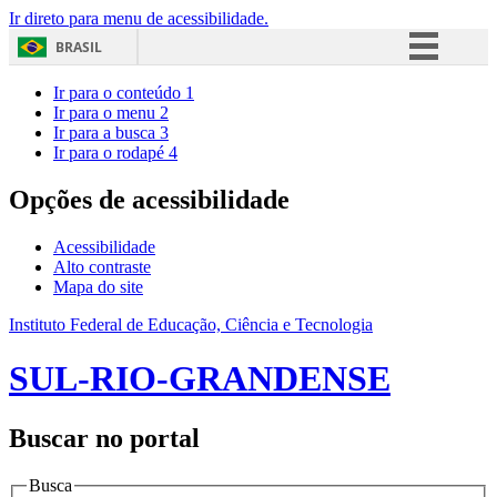
Ir direto para menu de acessibilidade.
BRASIL
Simplifique!
Ir para o conteúdo
1
Ir para o menu
2
Comunica BR
Ir para a busca
3
Ir para o rodapé
4
Participe
Acesso à informação
Opções de acessibilidade
Legislação
Acessibilidade
Canais
Alto contraste
Mapa do site
Instituto Federal de Educação, Ciência e Tecnologia
SUL-RIO-GRANDENSE
Buscar no portal
Busca