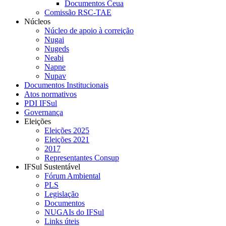
Documentos Ceua
Comissão RSC-TAE
Núcleos
Núcleo de apoio à correição
Nugai
Nugeds
Neabi
Napne
Nupav
Documentos Institucionais
Atos normativos
PDI IFSul
Governança
Eleições
Eleições 2025
Eleições 2021
2017
Representantes Consup
IFSul Sustentável
Fórum Ambiental
PLS
Legislação
Documentos
NUGAIs do IFSul
Links úteis