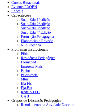
Cursos Binacionais
Eventos PROEN
Encceja
Capacitações
Suap-Edu 1ª edição
Suap-Edu 2ª edição
Suap-Edu 3ª edição
Suap-Edu 4ª Edição
Formação Pedagógica
Elaboração e Revisão
Nilo Peçanha
Programas Institucionais
Pibid
Residência Pedagógica
Formaped
Emprega Mais
Parfor
Pé-de-meia
Mtur
Eja-Fic
Eja-Ept
Rede e-TEC
UAB
Grupos de Discussão Pedagógica
Regulamento da Atividade Docente