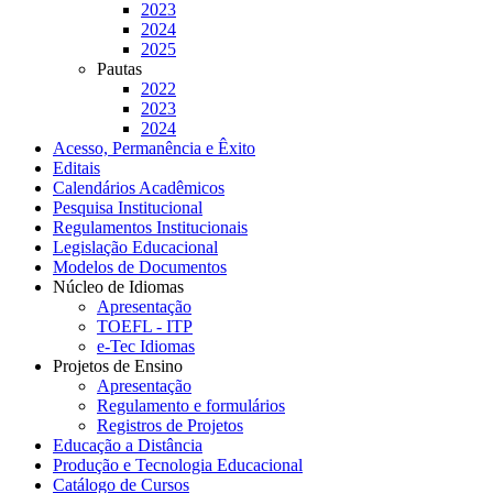
2023
2024
2025
Pautas
2022
2023
2024
Acesso, Permanência e Êxito
Editais
Calendários Acadêmicos
Pesquisa Institucional
Regulamentos Institucionais
Legislação Educacional
Modelos de Documentos
Núcleo de Idiomas
Apresentação
TOEFL - ITP
e-Tec Idiomas
Projetos de Ensino
Apresentação
Regulamento e formulários
Registros de Projetos
Educação a Distância
Produção e Tecnologia Educacional
Catálogo de Cursos