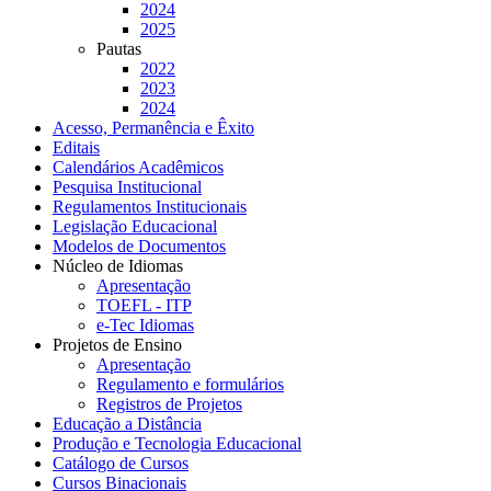
2024
2025
Pautas
2022
2023
2024
Acesso, Permanência e Êxito
Editais
Calendários Acadêmicos
Pesquisa Institucional
Regulamentos Institucionais
Legislação Educacional
Modelos de Documentos
Núcleo de Idiomas
Apresentação
TOEFL - ITP
e-Tec Idiomas
Projetos de Ensino
Apresentação
Regulamento e formulários
Registros de Projetos
Educação a Distância
Produção e Tecnologia Educacional
Catálogo de Cursos
Cursos Binacionais