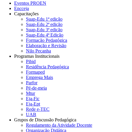
Eventos PROEN
Encceja
Capacitações
Suap-Edu 1ª edição
Suap-Edu 2ª edição
Suap-Edu 3ª edição
Suap-Edu 4ª Edição
Formação Pedagógica
Elaboração e Revisão
Nilo Peçanha
Programas Institucionais
Pibid
Residência Pedagógica
Formaped
Emprega Mais
Parfor
Pé-de-meia
Mtur
Eja-Fic
Eja-Ept
Rede e-TEC
UAB
Grupos de Discussão Pedagógica
Regulamento da Atividade Docente
Organização Didática