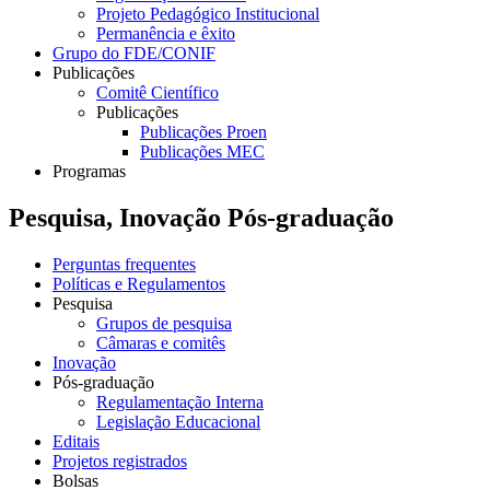
Projeto Pedagógico Institucional
Permanência e êxito
Grupo do FDE/CONIF
Publicações
Comitê Científico
Publicações
Publicações Proen
Publicações MEC
Programas
Pesquisa, Inovação Pós-graduação
Perguntas frequentes
Políticas e Regulamentos
Pesquisa
Grupos de pesquisa
Câmaras e comitês
Inovação
Pós-graduação
Regulamentação Interna
Legislação Educacional
Editais
Projetos registrados
Bolsas