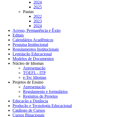
2024
2025
Pautas
2022
2023
2024
Acesso, Permanência e Êxito
Editais
Calendários Acadêmicos
Pesquisa Institucional
Regulamentos Institucionais
Legislação Educacional
Modelos de Documentos
Núcleo de Idiomas
Apresentação
TOEFL - ITP
e-Tec Idiomas
Projetos de Ensino
Apresentação
Regulamento e formulários
Registros de Projetos
Educação a Distância
Produção e Tecnologia Educacional
Catálogo de Cursos
Cursos Binacionais