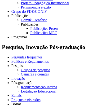
Projeto Pedagógico Institucional
Permanência e êxito
Grupo do FDE/CONIF
Publicações
Comitê Científico
Publicações
Publicações Proen
Publicações MEC
Programas
Pesquisa, Inovação Pós-graduação
Perguntas frequentes
Políticas e Regulamentos
Pesquisa
Grupos de pesquisa
Câmaras e comitês
Inovação
Pós-graduação
Regulamentação Interna
Legislação Educacional
Editais
Projetos registrados
Bolsas