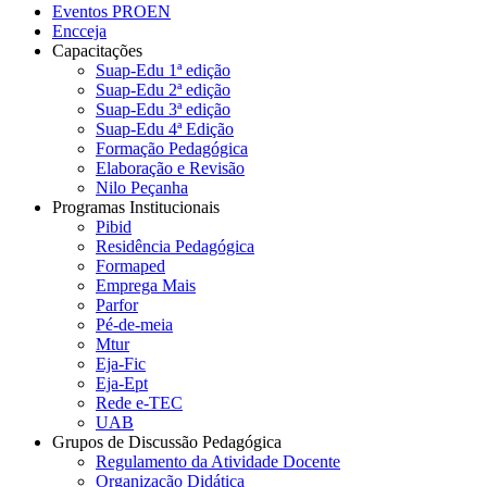
Eventos PROEN
Encceja
Capacitações
Suap-Edu 1ª edição
Suap-Edu 2ª edição
Suap-Edu 3ª edição
Suap-Edu 4ª Edição
Formação Pedagógica
Elaboração e Revisão
Nilo Peçanha
Programas Institucionais
Pibid
Residência Pedagógica
Formaped
Emprega Mais
Parfor
Pé-de-meia
Mtur
Eja-Fic
Eja-Ept
Rede e-TEC
UAB
Grupos de Discussão Pedagógica
Regulamento da Atividade Docente
Organização Didática