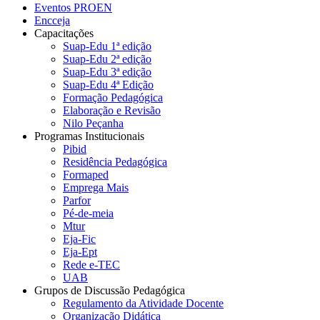
Eventos PROEN
Encceja
Capacitações
Suap-Edu 1ª edição
Suap-Edu 2ª edição
Suap-Edu 3ª edição
Suap-Edu 4ª Edição
Formação Pedagógica
Elaboração e Revisão
Nilo Peçanha
Programas Institucionais
Pibid
Residência Pedagógica
Formaped
Emprega Mais
Parfor
Pé-de-meia
Mtur
Eja-Fic
Eja-Ept
Rede e-TEC
UAB
Grupos de Discussão Pedagógica
Regulamento da Atividade Docente
Organização Didática