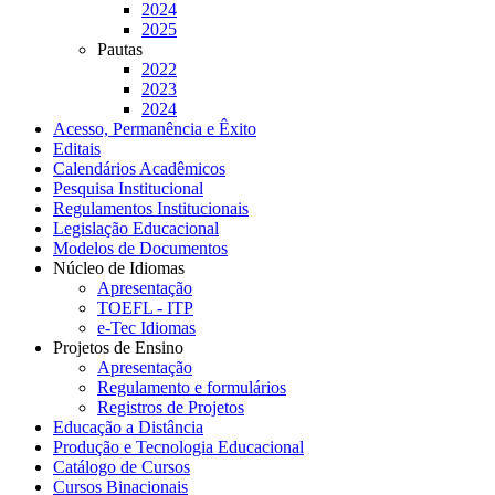
2024
2025
Pautas
2022
2023
2024
Acesso, Permanência e Êxito
Editais
Calendários Acadêmicos
Pesquisa Institucional
Regulamentos Institucionais
Legislação Educacional
Modelos de Documentos
Núcleo de Idiomas
Apresentação
TOEFL - ITP
e-Tec Idiomas
Projetos de Ensino
Apresentação
Regulamento e formulários
Registros de Projetos
Educação a Distância
Produção e Tecnologia Educacional
Catálogo de Cursos
Cursos Binacionais