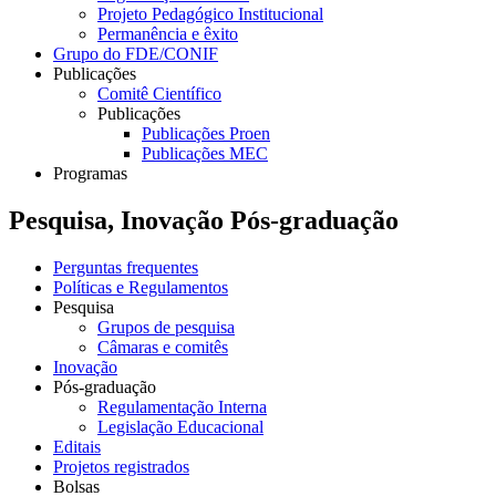
Projeto Pedagógico Institucional
Permanência e êxito
Grupo do FDE/CONIF
Publicações
Comitê Científico
Publicações
Publicações Proen
Publicações MEC
Programas
Pesquisa, Inovação Pós-graduação
Perguntas frequentes
Políticas e Regulamentos
Pesquisa
Grupos de pesquisa
Câmaras e comitês
Inovação
Pós-graduação
Regulamentação Interna
Legislação Educacional
Editais
Projetos registrados
Bolsas