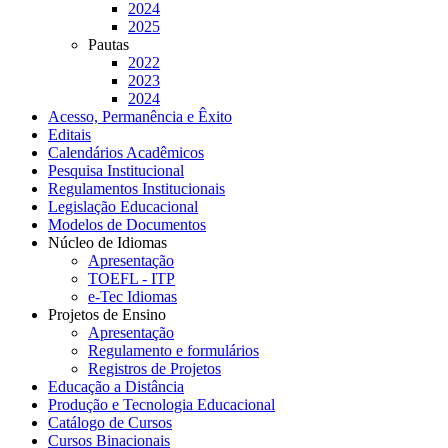
2024
2025
Pautas
2022
2023
2024
Acesso, Permanência e Êxito
Editais
Calendários Acadêmicos
Pesquisa Institucional
Regulamentos Institucionais
Legislação Educacional
Modelos de Documentos
Núcleo de Idiomas
Apresentação
TOEFL - ITP
e-Tec Idiomas
Projetos de Ensino
Apresentação
Regulamento e formulários
Registros de Projetos
Educação a Distância
Produção e Tecnologia Educacional
Catálogo de Cursos
Cursos Binacionais