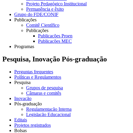
Projeto Pedagógico Institucional
Permanência e êxito
Grupo do FDE/CONIF
Publicações
Comitê Científico
Publicações
Publicações Proen
Publicações MEC
Programas
Pesquisa, Inovação Pós-graduação
Perguntas frequentes
Políticas e Regulamentos
Pesquisa
Grupos de pesquisa
Câmaras e comitês
Inovação
Pós-graduação
Regulamentação Interna
Legislação Educacional
Editais
Projetos registrados
Bolsas