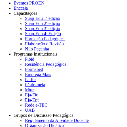
Eventos PROEN
Encceja
Capacitações
Suap-Edu 1ª edição
Suap-Edu 2ª edição
Suap-Edu 3ª edição
Suap-Edu 4ª Edição
Formação Pedagógica
Elaboração e Revisão
Nilo Peçanha
Programas Institucionais
Pibid
Residência Pedagógica
Formaped
Emprega Mais
Parfor
Pé-de-meia
Mtur
Eja-Fic
Eja-Ept
Rede e-TEC
UAB
Grupos de Discussão Pedagógica
Regulamento da Atividade Docente
Organização Didática