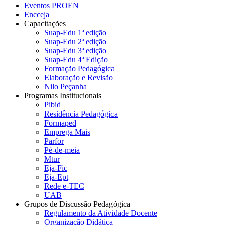
Eventos PROEN
Encceja
Capacitações
Suap-Edu 1ª edição
Suap-Edu 2ª edição
Suap-Edu 3ª edição
Suap-Edu 4ª Edição
Formação Pedagógica
Elaboração e Revisão
Nilo Peçanha
Programas Institucionais
Pibid
Residência Pedagógica
Formaped
Emprega Mais
Parfor
Pé-de-meia
Mtur
Eja-Fic
Eja-Ept
Rede e-TEC
UAB
Grupos de Discussão Pedagógica
Regulamento da Atividade Docente
Organização Didática