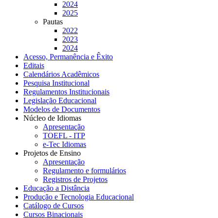
2024
2025
Pautas
2022
2023
2024
Acesso, Permanência e Êxito
Editais
Calendários Acadêmicos
Pesquisa Institucional
Regulamentos Institucionais
Legislação Educacional
Modelos de Documentos
Núcleo de Idiomas
Apresentação
TOEFL - ITP
e-Tec Idiomas
Projetos de Ensino
Apresentação
Regulamento e formulários
Registros de Projetos
Educação a Distância
Produção e Tecnologia Educacional
Catálogo de Cursos
Cursos Binacionais