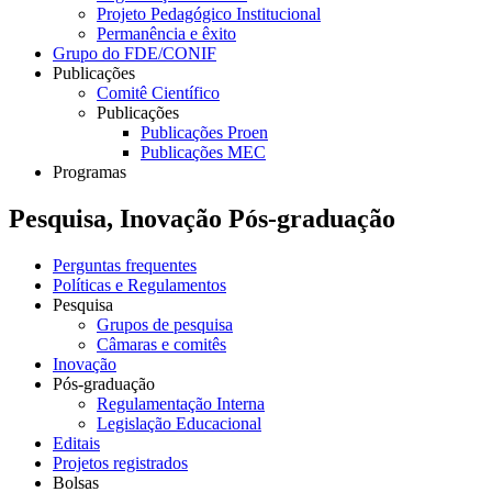
Projeto Pedagógico Institucional
Permanência e êxito
Grupo do FDE/CONIF
Publicações
Comitê Científico
Publicações
Publicações Proen
Publicações MEC
Programas
Pesquisa, Inovação Pós-graduação
Perguntas frequentes
Políticas e Regulamentos
Pesquisa
Grupos de pesquisa
Câmaras e comitês
Inovação
Pós-graduação
Regulamentação Interna
Legislação Educacional
Editais
Projetos registrados
Bolsas