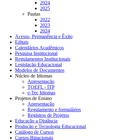
2024
2025
Pautas
2022
2023
2024
Acesso, Permanência e Êxito
Editais
Calendários Acadêmicos
Pesquisa Institucional
Regulamentos Institucionais
Legislação Educacional
Modelos de Documentos
Núcleo de Idiomas
Apresentação
TOEFL - ITP
e-Tec Idiomas
Projetos de Ensino
Apresentação
Regulamento e formulários
Registros de Projetos
Educação a Distância
Produção e Tecnologia Educacional
Catálogo de Cursos
Cursos Binacionais