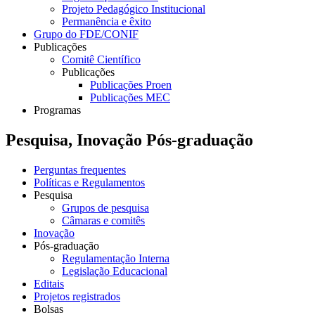
Projeto Pedagógico Institucional
Permanência e êxito
Grupo do FDE/CONIF
Publicações
Comitê Científico
Publicações
Publicações Proen
Publicações MEC
Programas
Pesquisa, Inovação Pós-graduação
Perguntas frequentes
Políticas e Regulamentos
Pesquisa
Grupos de pesquisa
Câmaras e comitês
Inovação
Pós-graduação
Regulamentação Interna
Legislação Educacional
Editais
Projetos registrados
Bolsas