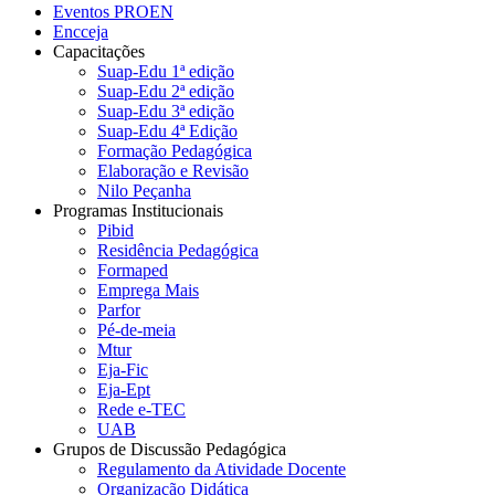
Eventos PROEN
Encceja
Capacitações
Suap-Edu 1ª edição
Suap-Edu 2ª edição
Suap-Edu 3ª edição
Suap-Edu 4ª Edição
Formação Pedagógica
Elaboração e Revisão
Nilo Peçanha
Programas Institucionais
Pibid
Residência Pedagógica
Formaped
Emprega Mais
Parfor
Pé-de-meia
Mtur
Eja-Fic
Eja-Ept
Rede e-TEC
UAB
Grupos de Discussão Pedagógica
Regulamento da Atividade Docente
Organização Didática