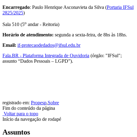
Encarregado
: Paulo Henrique Asconavieta da Silva (
Portaria IFSul
2825/2025
)
o
Sala 510 (5
andar - Reitoria)
Horário de atendimento:
segunda a sexta-feira, de 8hs às 18hs.
Email:
if-protecaodedados@ifsul.edu.br
Fala.BR - Plataforma Integrada de Ouvidoria
(órgão: "IFSul";
assunto “Dados Pessoais – LGPD”).
registrado em:
Propesp
,
Sobre
Fim do conteúdo da página
Voltar para o topo
Início da navegação de rodapé
Assuntos