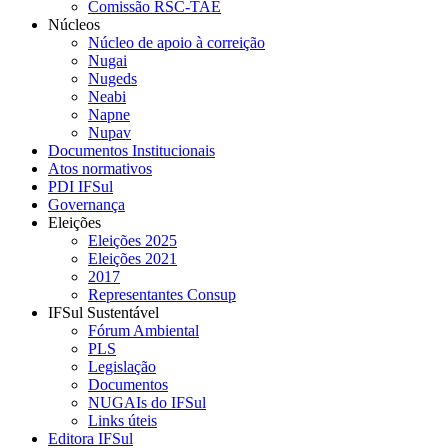
Comissão RSC-TAE
Núcleos
Núcleo de apoio à correição
Nugai
Nugeds
Neabi
Napne
Nupav
Documentos Institucionais
Atos normativos
PDI IFSul
Governança
Eleições
Eleições 2025
Eleições 2021
2017
Representantes Consup
IFSul Sustentável
Fórum Ambiental
PLS
Legislação
Documentos
NUGAIs do IFSul
Links úteis
Editora IFSul