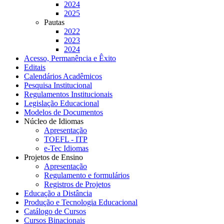
2024
2025
Pautas
2022
2023
2024
Acesso, Permanência e Êxito
Editais
Calendários Acadêmicos
Pesquisa Institucional
Regulamentos Institucionais
Legislação Educacional
Modelos de Documentos
Núcleo de Idiomas
Apresentação
TOEFL - ITP
e-Tec Idiomas
Projetos de Ensino
Apresentação
Regulamento e formulários
Registros de Projetos
Educação a Distância
Produção e Tecnologia Educacional
Catálogo de Cursos
Cursos Binacionais