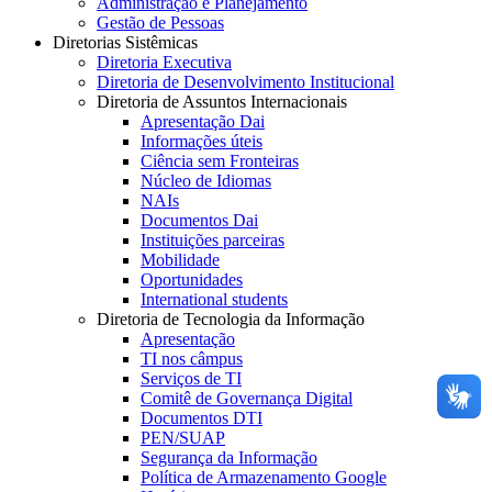
Administração e Planejamento
Gestão de Pessoas
Diretorias Sistêmicas
Diretoria Executiva
Diretoria de Desenvolvimento Institucional
Diretoria de Assuntos Internacionais
Apresentação Dai
Informações úteis
Ciência sem Fronteiras
Núcleo de Idiomas
NAIs
Documentos Dai
Instituições parceiras
Mobilidade
Oportunidades
International students
Diretoria de Tecnologia da Informação
Apresentação
TI nos câmpus
Serviços de TI
Comitê de Governança Digital
Documentos DTI
PEN/SUAP
Segurança da Informação
Política de Armazenamento Google