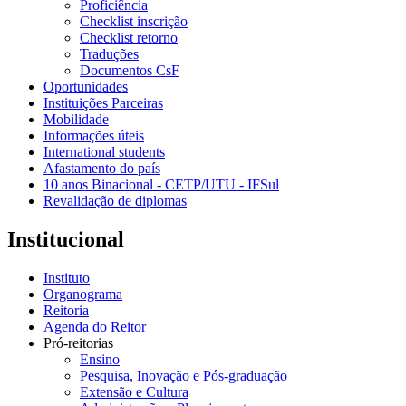
Proficiência
Checklist inscrição
Checklist retorno
Traduções
Documentos CsF
Oportunidades
Instituições Parceiras
Mobilidade
Informações úteis
International students
Afastamento do país
10 anos Binacional - CETP/UTU - IFSul
Revalidação de diplomas
Institucional
Instituto
Organograma
Reitoria
Agenda do Reitor
Pró-reitorias
Ensino
Pesquisa, Inovação e Pós-graduação
Extensão e Cultura