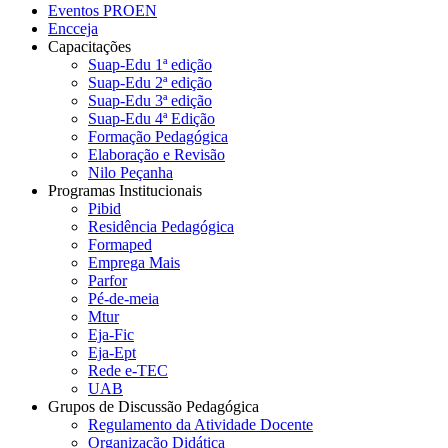
Eventos PROEN
Encceja
Capacitações
Suap-Edu 1ª edição
Suap-Edu 2ª edição
Suap-Edu 3ª edição
Suap-Edu 4ª Edição
Formação Pedagógica
Elaboração e Revisão
Nilo Peçanha
Programas Institucionais
Pibid
Residência Pedagógica
Formaped
Emprega Mais
Parfor
Pé-de-meia
Mtur
Eja-Fic
Eja-Ept
Rede e-TEC
UAB
Grupos de Discussão Pedagógica
Regulamento da Atividade Docente
Organização Didática