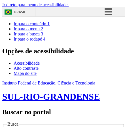
Ir direto para menu de acessibilidade.
BRASIL
Simplifique!
Ir para o conteúdo
1
Ir para o menu
2
Comunica BR
Ir para a busca
3
Ir para o rodapé
4
Participe
Acesso à informação
Opções de acessibilidade
Legislação
Acessibilidade
Canais
Alto contraste
Mapa do site
Instituto Federal de Educação, Ciência e Tecnologia
SUL-RIO-GRANDENSE
Buscar no portal
Busca