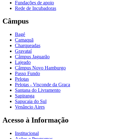
Fundações de apoio
Rede de Incubadoras
Câmpus
Bagé
Camaquã
Charqueadas
Gravataí
Câmpus Jaguarão
Lajeado
Câmpus Novo Hamburgo
Passo Fundo
Pelotas
Pelotas - Visconde da Graça
Santana do Livramento
Sapiranga
Sapucaia do Sul
Venâncio Aires
Acesso à Informação
Institucional
Ações e Programas