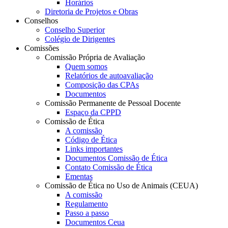
Horários
Diretoria de Projetos e Obras
Conselhos
Conselho Superior
Colégio de Dirigentes
Comissões
Comissão Própria de Avaliação
Quem somos
Relatórios de autoavaliação
Composição das CPAs
Documentos
Comissão Permanente de Pessoal Docente
Espaço da CPPD
Comissão de Ética
A comissão
Código de Ética
Links importantes
Documentos Comissão de Ética
Contato Comissão de Ética
Ementas
Comissão de Ética no Uso de Animais (CEUA)
A comissão
Regulamento
Passo a passo
Documentos Ceua