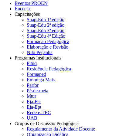
Eventos PROEN
Encceja
Capacitações
Suap-Edu 1ª edição
Suap-Edu 2ª edição
Suap-Edu 3ª edição
Suap-Edu 4ª Edição
Formação Pedagógica
Elaboração e Revisão
Nilo Peçanha
Programas Institucionais
Pibid
Residência Pedagógica
Formaped
Emprega Mais
Parfor
Pé-de-meia
Mtur
Eja-Fic
Eja-Ept
Rede e-TEC
UAB
Grupos de Discussão Pedagógica
Regulamento da Atividade Docente
Organização Didática