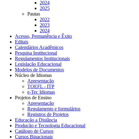
2024
2025
Pautas
2022
2023
2024
Acesso, Permanência e Êxito
Editais
Calendários Acadêmicos
Pesquisa Institucional
Regulamentos Institucionais
Legislação Educacional
Modelos de Documentos
Núcleo de Idiomas
Apresentação
TOEFL - ITP
e-Tec Idiomas
Projetos de Ensino
Apresentação
Regulamento e formulários
Registros de Projetos
Educação a Distância
Produção e Tecnologia Educacional
Catálogo de Cursos
Cursos Binacionais