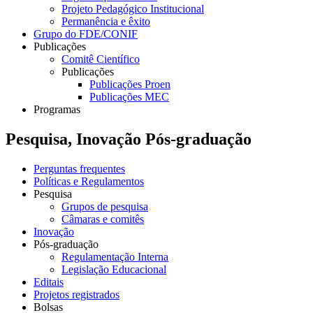
Projeto Pedagógico Institucional
Permanência e êxito
Grupo do FDE/CONIF
Publicações
Comitê Científico
Publicações
Publicações Proen
Publicações MEC
Programas
Pesquisa, Inovação Pós-graduação
Perguntas frequentes
Políticas e Regulamentos
Pesquisa
Grupos de pesquisa
Câmaras e comitês
Inovação
Pós-graduação
Regulamentação Interna
Legislação Educacional
Editais
Projetos registrados
Bolsas