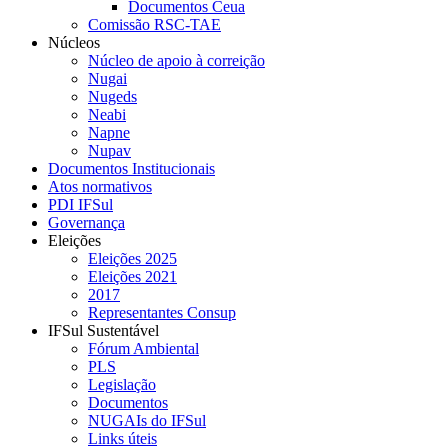
Documentos Ceua
Comissão RSC-TAE
Núcleos
Núcleo de apoio à correição
Nugai
Nugeds
Neabi
Napne
Nupav
Documentos Institucionais
Atos normativos
PDI IFSul
Governança
Eleições
Eleições 2025
Eleições 2021
2017
Representantes Consup
IFSul Sustentável
Fórum Ambiental
PLS
Legislação
Documentos
NUGAIs do IFSul
Links úteis