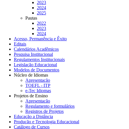
2023
2024
2025
Pautas
2022
2023
2024
Acesso, Permanência e Êxito
Editais
Calendários Acadêmicos
Pesquisa Institucional
Regulamentos Institucionais
Legislação Educacional
Modelos de Documentos
Núcleo de Idiomas
Apresentação
TOEFL - ITP
e-Tec Idiomas
Projetos de Ensino
Apresentação
Regulamento e formulários
Registros de Projetos
Educação a Distância
Produção e Tecnologia Educacional
Catálogo de Cursos