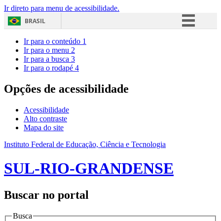
Ir direto para menu de acessibilidade.
BRASIL
Simplifique!
Ir para o conteúdo
1
Ir para o menu
2
Comunica BR
Ir para a busca
3
Ir para o rodapé
4
Participe
Acesso à informação
Opções de acessibilidade
Legislação
Acessibilidade
Canais
Alto contraste
Mapa do site
Instituto Federal de Educação, Ciência e Tecnologia
SUL-RIO-GRANDENSE
Buscar no portal
Busca