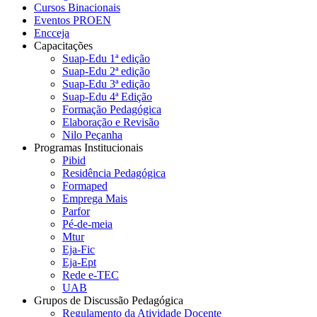
Cursos Binacionais
Eventos PROEN
Encceja
Capacitações
Suap-Edu 1ª edição
Suap-Edu 2ª edição
Suap-Edu 3ª edição
Suap-Edu 4ª Edição
Formação Pedagógica
Elaboração e Revisão
Nilo Peçanha
Programas Institucionais
Pibid
Residência Pedagógica
Formaped
Emprega Mais
Parfor
Pé-de-meia
Mtur
Eja-Fic
Eja-Ept
Rede e-TEC
UAB
Grupos de Discussão Pedagógica
Regulamento da Atividade Docente