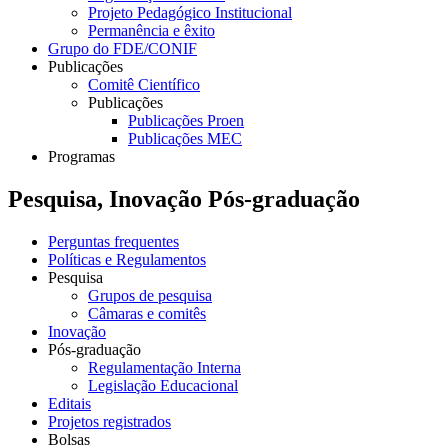
Projeto Pedagógico Institucional
Permanência e êxito
Grupo do FDE/CONIF
Publicações
Comitê Científico
Publicações
Publicações Proen
Publicações MEC
Programas
Pesquisa, Inovação Pós-graduação
Perguntas frequentes
Políticas e Regulamentos
Pesquisa
Grupos de pesquisa
Câmaras e comitês
Inovação
Pós-graduação
Regulamentação Interna
Legislação Educacional
Editais
Projetos registrados
Bolsas