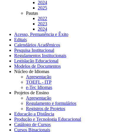
2024
2025
Pautas
2022
2023
2024
Acesso, Permanência e Êxito
Editais
Calendários Acadêmicos
Pesquisa Institucional
Regulamentos Institucionais
Legislação Educacional
Modelos de Documentos
Núcleo de Idiomas
Apresentação
TOEFL - ITP
e-Tec Idiomas
Projetos de Ensino
Apresentação
Regulamento e formulários
Registros de Projetos
Educação a Distância
Produção e Tecnologia Educacional
Catálogo de Cursos
Cursos Binacionais