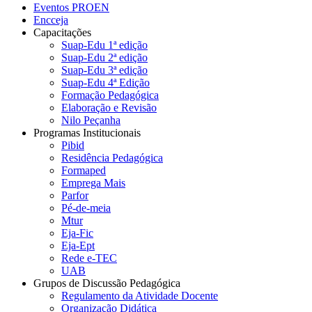
Eventos PROEN
Encceja
Capacitações
Suap-Edu 1ª edição
Suap-Edu 2ª edição
Suap-Edu 3ª edição
Suap-Edu 4ª Edição
Formação Pedagógica
Elaboração e Revisão
Nilo Peçanha
Programas Institucionais
Pibid
Residência Pedagógica
Formaped
Emprega Mais
Parfor
Pé-de-meia
Mtur
Eja-Fic
Eja-Ept
Rede e-TEC
UAB
Grupos de Discussão Pedagógica
Regulamento da Atividade Docente
Organização Didática