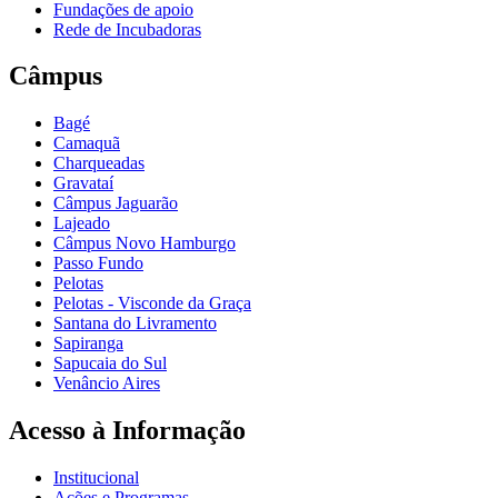
Fundações de apoio
Rede de Incubadoras
Câmpus
Bagé
Camaquã
Charqueadas
Gravataí
Câmpus Jaguarão
Lajeado
Câmpus Novo Hamburgo
Passo Fundo
Pelotas
Pelotas - Visconde da Graça
Santana do Livramento
Sapiranga
Sapucaia do Sul
Venâncio Aires
Acesso à Informação
Institucional
Ações e Programas