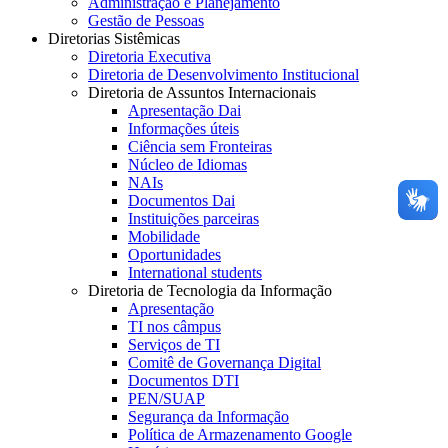
Administração e Planejamento
Gestão de Pessoas
Diretorias Sistêmicas
Diretoria Executiva
Diretoria de Desenvolvimento Institucional
Diretoria de Assuntos Internacionais
Apresentação Dai
Informações úteis
Ciência sem Fronteiras
Núcleo de Idiomas
NAIs
Documentos Dai
Instituições parceiras
Mobilidade
Oportunidades
International students
Diretoria de Tecnologia da Informação
Apresentação
TI nos câmpus
Serviços de TI
Comitê de Governança Digital
Documentos DTI
PEN/SUAP
Segurança da Informação
Política de Armazenamento Google