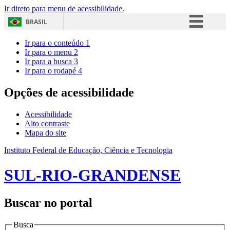
Ir direto para menu de acessibilidade.
BRASIL
Simplifique!
Ir para o conteúdo
1
Ir para o menu
2
Comunica BR
Ir para a busca
3
Ir para o rodapé
4
Participe
Acesso à informação
Opções de acessibilidade
Legislação
Acessibilidade
Canais
Alto contraste
Mapa do site
Instituto Federal de Educação, Ciência e Tecnologia
SUL-RIO-GRANDENSE
Buscar no portal
Busca