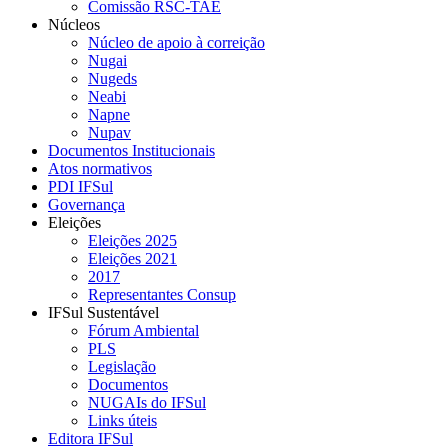
Comissão RSC-TAE
Núcleos
Núcleo de apoio à correição
Nugai
Nugeds
Neabi
Napne
Nupav
Documentos Institucionais
Atos normativos
PDI IFSul
Governança
Eleições
Eleições 2025
Eleições 2021
2017
Representantes Consup
IFSul Sustentável
Fórum Ambiental
PLS
Legislação
Documentos
NUGAIs do IFSul
Links úteis
Editora IFSul