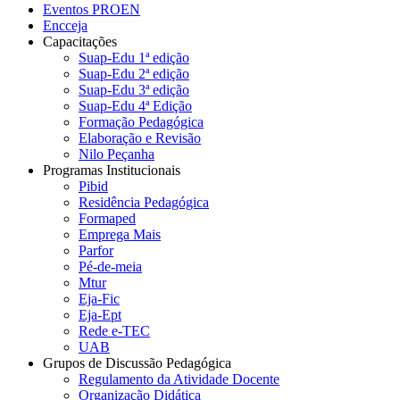
Eventos PROEN
Encceja
Capacitações
Suap-Edu 1ª edição
Suap-Edu 2ª edição
Suap-Edu 3ª edição
Suap-Edu 4ª Edição
Formação Pedagógica
Elaboração e Revisão
Nilo Peçanha
Programas Institucionais
Pibid
Residência Pedagógica
Formaped
Emprega Mais
Parfor
Pé-de-meia
Mtur
Eja-Fic
Eja-Ept
Rede e-TEC
UAB
Grupos de Discussão Pedagógica
Regulamento da Atividade Docente
Organização Didática