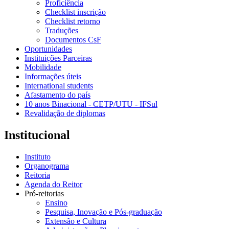
Proficiência
Checklist inscrição
Checklist retorno
Traduções
Documentos CsF
Oportunidades
Instituições Parceiras
Mobilidade
Informações úteis
International students
Afastamento do país
10 anos Binacional - CETP/UTU - IFSul
Revalidação de diplomas
Institucional
Instituto
Organograma
Reitoria
Agenda do Reitor
Pró-reitorias
Ensino
Pesquisa, Inovação e Pós-graduação
Extensão e Cultura