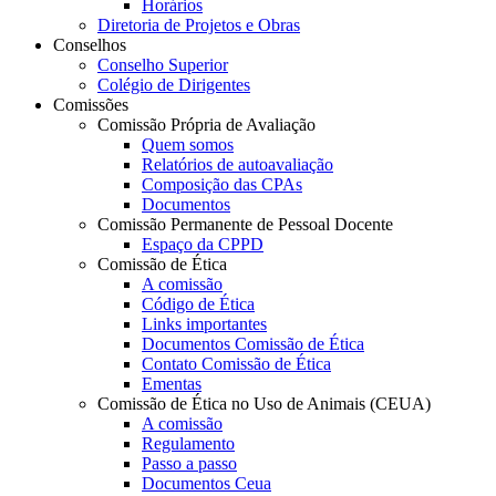
Horários
Diretoria de Projetos e Obras
Conselhos
Conselho Superior
Colégio de Dirigentes
Comissões
Comissão Própria de Avaliação
Quem somos
Relatórios de autoavaliação
Composição das CPAs
Documentos
Comissão Permanente de Pessoal Docente
Espaço da CPPD
Comissão de Ética
A comissão
Código de Ética
Links importantes
Documentos Comissão de Ética
Contato Comissão de Ética
Ementas
Comissão de Ética no Uso de Animais (CEUA)
A comissão
Regulamento
Passo a passo
Documentos Ceua