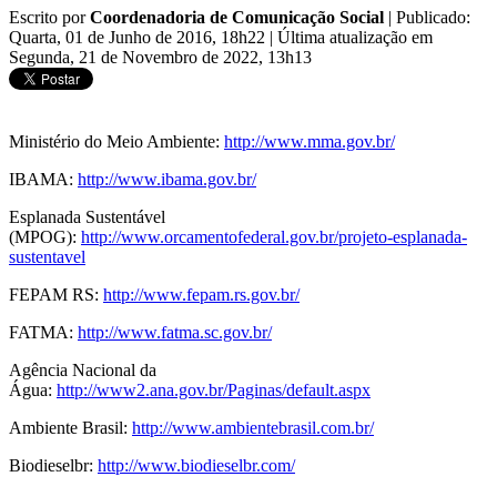
Escrito por
Coordenadoria de Comunicação Social
|
Publicado:
Quarta, 01 de Junho de 2016, 18h22
|
Última atualização em
Segunda, 21 de Novembro de 2022, 13h13
Ministério do Meio Ambiente:
http://www.mma.gov.br/
IBAMA:
http://www.ibama.gov.br/
Esplanada Sustentável
(MPOG):
http://www.orcamentofederal.gov.br/projeto-esplanada-
sustentavel
FEPAM RS:
http://www.fepam.rs.gov.br/
FATMA:
http://www.fatma.sc.gov.br/
Agência Nacional da
Água:
http://www2.ana.gov.br/Paginas/default.aspx
Ambiente Brasil:
http://www.ambientebrasil.com.br/
Biodieselbr:
http://www.biodieselbr.com/