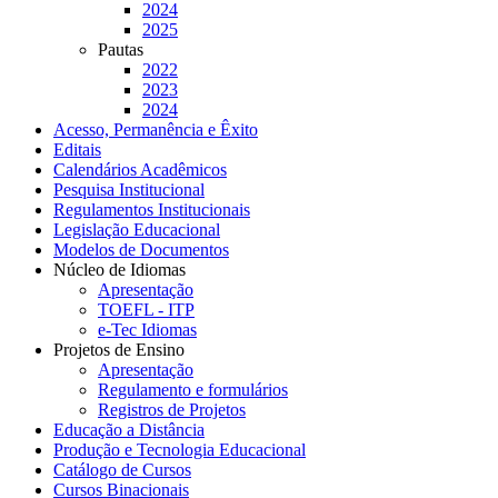
2024
2025
Pautas
2022
2023
2024
Acesso, Permanência e Êxito
Editais
Calendários Acadêmicos
Pesquisa Institucional
Regulamentos Institucionais
Legislação Educacional
Modelos de Documentos
Núcleo de Idiomas
Apresentação
TOEFL - ITP
e-Tec Idiomas
Projetos de Ensino
Apresentação
Regulamento e formulários
Registros de Projetos
Educação a Distância
Produção e Tecnologia Educacional
Catálogo de Cursos
Cursos Binacionais