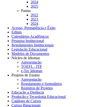
2024
2025
Pautas
2022
2023
2024
Acesso, Permanência e Êxito
Editais
Calendários Acadêmicos
Pesquisa Institucional
Regulamentos Institucionais
Legislação Educacional
Modelos de Documentos
Núcleo de Idiomas
Apresentação
TOEFL - ITP
e-Tec Idiomas
Projetos de Ensino
Apresentação
Regulamento e formulários
Registros de Projetos
Educação a Distância
Produção e Tecnologia Educacional
Catálogo de Cursos
Cursos Binacionais