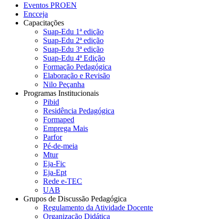
Eventos PROEN
Encceja
Capacitações
Suap-Edu 1ª edição
Suap-Edu 2ª edição
Suap-Edu 3ª edição
Suap-Edu 4ª Edição
Formação Pedagógica
Elaboração e Revisão
Nilo Peçanha
Programas Institucionais
Pibid
Residência Pedagógica
Formaped
Emprega Mais
Parfor
Pé-de-meia
Mtur
Eja-Fic
Eja-Ept
Rede e-TEC
UAB
Grupos de Discussão Pedagógica
Regulamento da Atividade Docente
Organização Didática