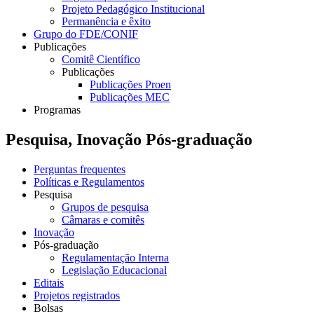
Projeto Pedagógico Institucional
Permanência e êxito
Grupo do FDE/CONIF
Publicações
Comitê Científico
Publicações
Publicações Proen
Publicações MEC
Programas
Pesquisa, Inovação Pós-graduação
Perguntas frequentes
Políticas e Regulamentos
Pesquisa
Grupos de pesquisa
Câmaras e comitês
Inovação
Pós-graduação
Regulamentação Interna
Legislação Educacional
Editais
Projetos registrados
Bolsas