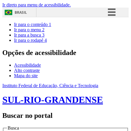
Ir direto para menu de acessibilidade.
BRASIL
Simplifique!
Ir para o conteúdo
1
Ir para o menu
2
Comunica BR
Ir para a busca
3
Ir para o rodapé
4
Participe
Acesso à informação
Opções de acessibilidade
Legislação
Acessibilidade
Canais
Alto contraste
Mapa do site
Instituto Federal de Educação, Ciência e Tecnologia
SUL-RIO-GRANDENSE
Buscar no portal
Busca