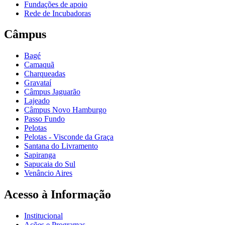
Fundações de apoio
Rede de Incubadoras
Câmpus
Bagé
Camaquã
Charqueadas
Gravataí
Câmpus Jaguarão
Lajeado
Câmpus Novo Hamburgo
Passo Fundo
Pelotas
Pelotas - Visconde da Graça
Santana do Livramento
Sapiranga
Sapucaia do Sul
Venâncio Aires
Acesso à Informação
Institucional
Ações e Programas