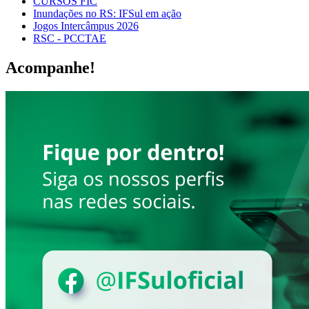
CURSOS FIC
Inundações no RS: IFSul em ação
Jogos Intercâmpus 2026
RSC - PCCTAE
Acompanhe!