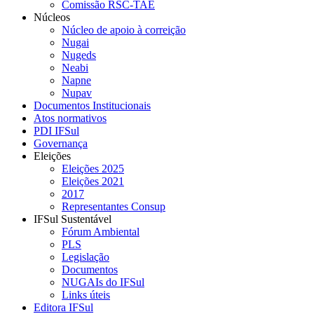
Comissão RSC-TAE
Núcleos
Núcleo de apoio à correição
Nugai
Nugeds
Neabi
Napne
Nupav
Documentos Institucionais
Atos normativos
PDI IFSul
Governança
Eleições
Eleições 2025
Eleições 2021
2017
Representantes Consup
IFSul Sustentável
Fórum Ambiental
PLS
Legislação
Documentos
NUGAIs do IFSul
Links úteis
Editora IFSul