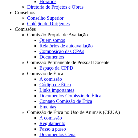
Horários
Diretoria de Projetos e Obras
Conselhos
Conselho Superior
Colégio de Dirigentes
Comissões
Comissão Própria de Avaliação
Quem somos
Relatórios de autoavaliação
Composição das CPAs
Documentos
Comissão Permanente de Pessoal Docente
Espaço da CPPD
Comissão de Ética
A comissão
Código de Ética
Links importantes
Documentos Comissão de Ética
Contato Comissão de Ética
Ementas
Comissão de Ética no Uso de Animais (CEUA)
A comissão
Regulamento
Passo a passo
Documentos Ceua