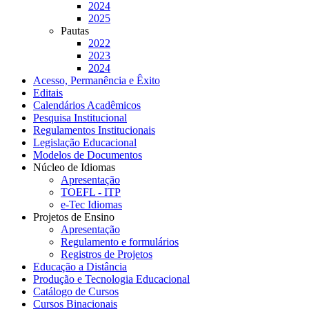
2024
2025
Pautas
2022
2023
2024
Acesso, Permanência e Êxito
Editais
Calendários Acadêmicos
Pesquisa Institucional
Regulamentos Institucionais
Legislação Educacional
Modelos de Documentos
Núcleo de Idiomas
Apresentação
TOEFL - ITP
e-Tec Idiomas
Projetos de Ensino
Apresentação
Regulamento e formulários
Registros de Projetos
Educação a Distância
Produção e Tecnologia Educacional
Catálogo de Cursos
Cursos Binacionais