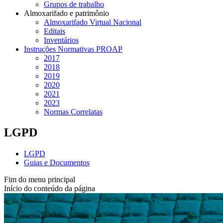
Grupos de trabalho
Almoxarifado e patrimônio
Almoxarifado Virtual Nacional
Editais
Inventários
Instruções Normativas PROAP
2017
2018
2019
2020
2021
2023
Normas Correlatas
LGPD
LGPD
Guias e Documentos
Fim do menu principal
Início do conteúdo da página