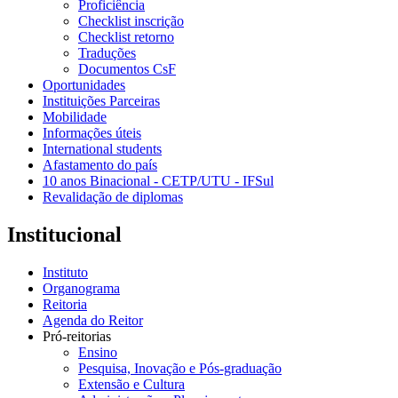
Proficiência
Checklist inscrição
Checklist retorno
Traduções
Documentos CsF
Oportunidades
Instituições Parceiras
Mobilidade
Informações úteis
International students
Afastamento do país
10 anos Binacional - CETP/UTU - IFSul
Revalidação de diplomas
Institucional
Instituto
Organograma
Reitoria
Agenda do Reitor
Pró-reitorias
Ensino
Pesquisa, Inovação e Pós-graduação
Extensão e Cultura