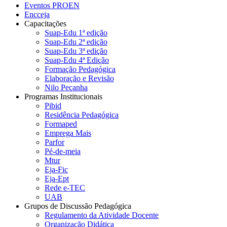
Eventos PROEN
Encceja
Capacitações
Suap-Edu 1ª edição
Suap-Edu 2ª edição
Suap-Edu 3ª edição
Suap-Edu 4ª Edição
Formação Pedagógica
Elaboração e Revisão
Nilo Peçanha
Programas Institucionais
Pibid
Residência Pedagógica
Formaped
Emprega Mais
Parfor
Pé-de-meia
Mtur
Eja-Fic
Eja-Ept
Rede e-TEC
UAB
Grupos de Discussão Pedagógica
Regulamento da Atividade Docente
Organização Didática