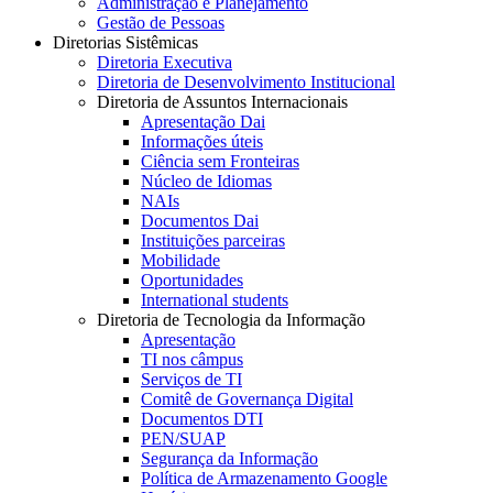
Administração e Planejamento
Gestão de Pessoas
Diretorias Sistêmicas
Diretoria Executiva
Diretoria de Desenvolvimento Institucional
Diretoria de Assuntos Internacionais
Apresentação Dai
Informações úteis
Ciência sem Fronteiras
Núcleo de Idiomas
NAIs
Documentos Dai
Instituições parceiras
Mobilidade
Oportunidades
International students
Diretoria de Tecnologia da Informação
Apresentação
TI nos câmpus
Serviços de TI
Comitê de Governança Digital
Documentos DTI
PEN/SUAP
Segurança da Informação
Política de Armazenamento Google