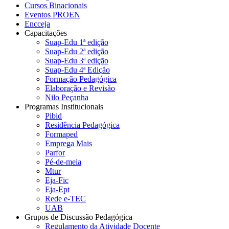
Cursos Binacionais
Eventos PROEN
Encceja
Capacitações
Suap-Edu 1ª edição
Suap-Edu 2ª edição
Suap-Edu 3ª edição
Suap-Edu 4ª Edição
Formação Pedagógica
Elaboração e Revisão
Nilo Peçanha
Programas Institucionais
Pibid
Residência Pedagógica
Formaped
Emprega Mais
Parfor
Pé-de-meia
Mtur
Eja-Fic
Eja-Ept
Rede e-TEC
UAB
Grupos de Discussão Pedagógica
Regulamento da Atividade Docente