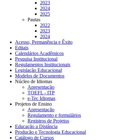
2023
2024
2025
Pautas
2022
2023
2024
Acesso, Permanência e Êxito
Editais
Calendários Acadêmicos
Pesquisa Institucional
Regulamentos Institucionais
Legislação Educacional
Modelos de Documentos
Núcleo de Idiomas
Apresentação
TOEFL - ITP
e-Tec Idiomas
Projetos de Ensino
Apresentação
Regulamento e formulários
Registros de Projetos
Educação a Distância
Produção e Tecnologia Educacional
Catálogo de Cursos