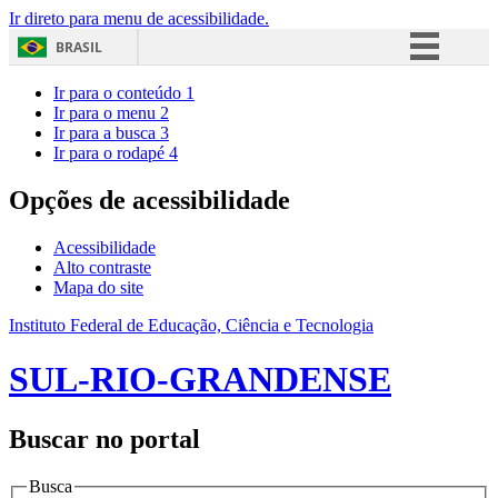
Ir direto para menu de acessibilidade.
BRASIL
Simplifique!
Ir para o conteúdo
1
Ir para o menu
2
Comunica BR
Ir para a busca
3
Ir para o rodapé
4
Participe
Acesso à informação
Opções de acessibilidade
Legislação
Acessibilidade
Canais
Alto contraste
Mapa do site
Instituto Federal de Educação, Ciência e Tecnologia
SUL-RIO-GRANDENSE
Buscar no portal
Busca