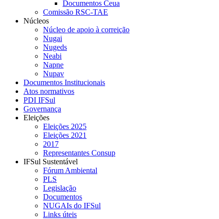
Documentos Ceua
Comissão RSC-TAE
Núcleos
Núcleo de apoio à correição
Nugai
Nugeds
Neabi
Napne
Nupav
Documentos Institucionais
Atos normativos
PDI IFSul
Governança
Eleições
Eleições 2025
Eleições 2021
2017
Representantes Consup
IFSul Sustentável
Fórum Ambiental
PLS
Legislação
Documentos
NUGAIs do IFSul
Links úteis