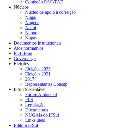
Comissão RSC-TAE
Núcleos
Núcleo de apoio à correição
Nugai
Nugeds
Neabi
Napne
Nupav
Documentos Institucionais
Atos normativos
PDI IFSul
Governança
Eleições
Eleições 2025
Eleições 2021
2017
Representantes Consup
IFSul Sustentável
Fórum Ambiental
PLS
Legislação
Documentos
NUGAIs do IFSul
Links úteis
Editora IFSul