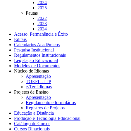
2024
2025
Pautas
2022
2023
2024
Acesso, Permanência e Êxito
Editais
Calendários Acadêmicos
Pesquisa Institucional
Regulamentos Institucionais
Legislação Educacional
Modelos de Documentos
Núcleo de Idiomas
Apresentação
TOEFL - ITP
e-Tec Idiomas
Projetos de Ensino
Apresentação
Regulamento e formulários
Registros de Projetos
Educação a Distância
Produção e Tecnologia Educacional
Catálogo de Cursos
Cursos Binacionais