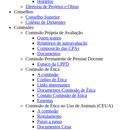
Horários
Diretoria de Projetos e Obras
Conselhos
Conselho Superior
Colégio de Dirigentes
Comissões
Comissão Própria de Avaliação
Quem somos
Relatórios de autoavaliação
Composição das CPAs
Documentos
Comissão Permanente de Pessoal Docente
Espaço da CPPD
Comissão de Ética
A comissão
Código de Ética
Links importantes
Documentos Comissão de Ética
Contato Comissão de Ética
Ementas
Comissão de Ética no Uso de Animais (CEUA)
A comissão
Regulamento
Passo a passo
Documentos Ceua