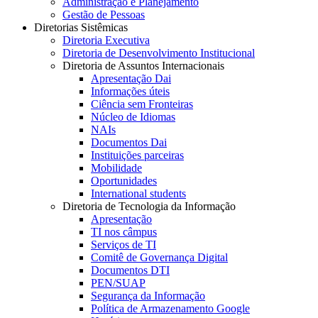
Administração e Planejamento
Gestão de Pessoas
Diretorias Sistêmicas
Diretoria Executiva
Diretoria de Desenvolvimento Institucional
Diretoria de Assuntos Internacionais
Apresentação Dai
Informações úteis
Ciência sem Fronteiras
Núcleo de Idiomas
NAIs
Documentos Dai
Instituições parceiras
Mobilidade
Oportunidades
International students
Diretoria de Tecnologia da Informação
Apresentação
TI nos câmpus
Serviços de TI
Comitê de Governança Digital
Documentos DTI
PEN/SUAP
Segurança da Informação
Política de Armazenamento Google