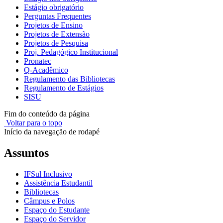
Estágio obrigatório
Perguntas Frequentes
Projetos de Ensino
Projetos de Extensão
Projetos de Pesquisa
Proj. Pedagógico Institucional
Pronatec
Q-Acadêmico
Regulamento das Bibliotecas
Regulamento de Estágios
SISU
Fim do conteúdo da página
Voltar para o topo
Início da navegação de rodapé
Assuntos
IFSul Inclusivo
Assistência Estudantil
Bibliotecas
Câmpus e Polos
Espaço do Estudante
Espaço do Servidor