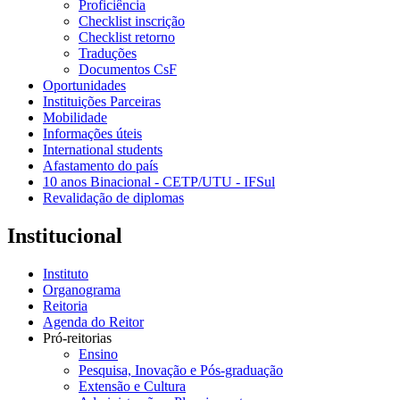
Proficiência
Checklist inscrição
Checklist retorno
Traduções
Documentos CsF
Oportunidades
Instituições Parceiras
Mobilidade
Informações úteis
International students
Afastamento do país
10 anos Binacional - CETP/UTU - IFSul
Revalidação de diplomas
Institucional
Instituto
Organograma
Reitoria
Agenda do Reitor
Pró-reitorias
Ensino
Pesquisa, Inovação e Pós-graduação
Extensão e Cultura