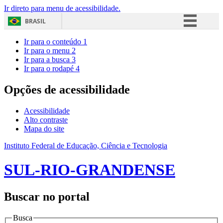
Ir direto para menu de acessibilidade.
BRASIL
Simplifique!
Ir para o conteúdo
1
Ir para o menu
2
Comunica BR
Ir para a busca
3
Ir para o rodapé
4
Participe
Acesso à informação
Opções de acessibilidade
Legislação
Acessibilidade
Canais
Alto contraste
Mapa do site
Instituto Federal de Educação, Ciência e Tecnologia
SUL-RIO-GRANDENSE
Buscar no portal
Busca