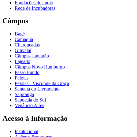
Fundações de apoio
Rede de Incubadoras
Câmpus
Bagé
Camaquã
Charqueadas
Gravataí
Câmpus Jaguarão
Lajeado
Câmpus Novo Hamburgo
Passo Fundo
Pelotas
Pelotas - Visconde da Graça
Santana do Livramento
Sapiranga
Sapucaia do Sul
Venâncio Aires
Acesso à Informação
Institucional
Ações e Programas