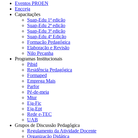
Eventos PROEN
Encceja
Capacitações
Suap-Edu 1ª edição
Suap-Edu 2ª edição
Suap-Edu 3ª edição
Suap-Edu 4ª Edição
Formação Pedagógica
Elaboração e Revisão
Nilo Peçanha
Programas Institucionais
Pibid
Residência Pedagógica
Formaped
Emprega Mais
Parfor
Pé-de-meia
Mtur
Eja-Fic
Eja-Ept
Rede e-TEC
UAB
Grupos de Discussão Pedagógica
Regulamento da Atividade Docente
Organização Didática