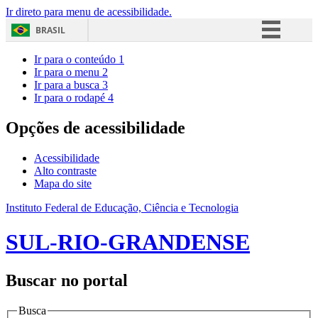
Ir direto para menu de acessibilidade.
BRASIL
Simplifique!
Ir para o conteúdo
1
Ir para o menu
2
Comunica BR
Ir para a busca
3
Ir para o rodapé
4
Participe
Acesso à informação
Opções de acessibilidade
Legislação
Acessibilidade
Canais
Alto contraste
Mapa do site
Instituto Federal de Educação, Ciência e Tecnologia
SUL-RIO-GRANDENSE
Buscar no portal
Busca