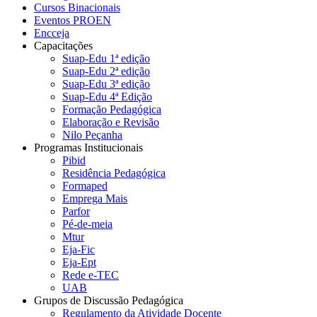
Cursos Binacionais
Eventos PROEN
Encceja
Capacitações
Suap-Edu 1ª edição
Suap-Edu 2ª edição
Suap-Edu 3ª edição
Suap-Edu 4ª Edição
Formação Pedagógica
Elaboração e Revisão
Nilo Peçanha
Programas Institucionais
Pibid
Residência Pedagógica
Formaped
Emprega Mais
Parfor
Pé-de-meia
Mtur
Eja-Fic
Eja-Ept
Rede e-TEC
UAB
Grupos de Discussão Pedagógica
Regulamento da Atividade Docente