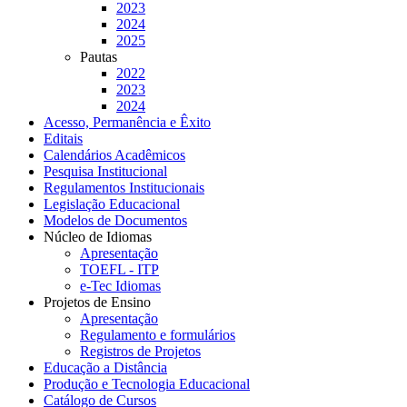
2023
2024
2025
Pautas
2022
2023
2024
Acesso, Permanência e Êxito
Editais
Calendários Acadêmicos
Pesquisa Institucional
Regulamentos Institucionais
Legislação Educacional
Modelos de Documentos
Núcleo de Idiomas
Apresentação
TOEFL - ITP
e-Tec Idiomas
Projetos de Ensino
Apresentação
Regulamento e formulários
Registros de Projetos
Educação a Distância
Produção e Tecnologia Educacional
Catálogo de Cursos