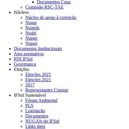
Documentos Ceua
Comissão RSC-TAE
Núcleos
Núcleo de apoio à correição
Nugai
Nugeds
Neabi
Napne
Nupav
Documentos Institucionais
Atos normativos
PDI IFSul
Governança
Eleições
Eleições 2025
Eleições 2021
2017
Representantes Consup
IFSul Sustentável
Fórum Ambiental
PLS
Legislação
Documentos
NUGAIs do IFSul
Links úteis