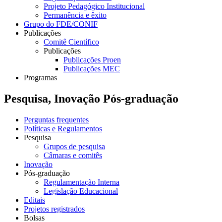
Projeto Pedagógico Institucional
Permanência e êxito
Grupo do FDE/CONIF
Publicações
Comitê Científico
Publicações
Publicações Proen
Publicações MEC
Programas
Pesquisa, Inovação Pós-graduação
Perguntas frequentes
Políticas e Regulamentos
Pesquisa
Grupos de pesquisa
Câmaras e comitês
Inovação
Pós-graduação
Regulamentação Interna
Legislação Educacional
Editais
Projetos registrados
Bolsas