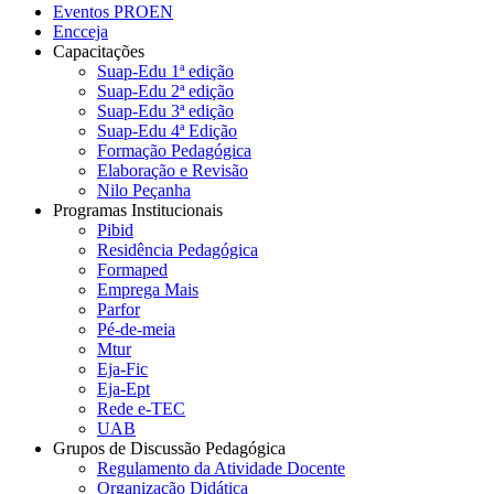
Eventos PROEN
Encceja
Capacitações
Suap-Edu 1ª edição
Suap-Edu 2ª edição
Suap-Edu 3ª edição
Suap-Edu 4ª Edição
Formação Pedagógica
Elaboração e Revisão
Nilo Peçanha
Programas Institucionais
Pibid
Residência Pedagógica
Formaped
Emprega Mais
Parfor
Pé-de-meia
Mtur
Eja-Fic
Eja-Ept
Rede e-TEC
UAB
Grupos de Discussão Pedagógica
Regulamento da Atividade Docente
Organização Didática