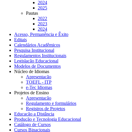
2024
2025
Pautas
2022
2023
2024
Acesso, Permanência e Êxito
Editais
Calendários Acadêmicos
Pesquisa Institucional
Regulamentos Institucionais
Legislação Educacional
Modelos de Documentos
Núcleo de Idiomas
Apresentação
TOEFL - ITP
e-Tec Idiomas
Projetos de Ensino
Apresentação
Regulamento e formulários
Registros de Projetos
Educação a Distância
Produção e Tecnologia Educacional
Catálogo de Cursos
Cursos Binacionais