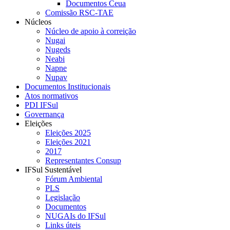
Documentos Ceua
Comissão RSC-TAE
Núcleos
Núcleo de apoio à correição
Nugai
Nugeds
Neabi
Napne
Nupav
Documentos Institucionais
Atos normativos
PDI IFSul
Governança
Eleições
Eleições 2025
Eleições 2021
2017
Representantes Consup
IFSul Sustentável
Fórum Ambiental
PLS
Legislação
Documentos
NUGAIs do IFSul
Links úteis