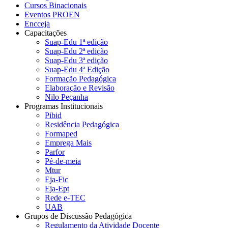
Cursos Binacionais
Eventos PROEN
Encceja
Capacitações
Suap-Edu 1ª edição
Suap-Edu 2ª edição
Suap-Edu 3ª edição
Suap-Edu 4ª Edição
Formação Pedagógica
Elaboração e Revisão
Nilo Peçanha
Programas Institucionais
Pibid
Residência Pedagógica
Formaped
Emprega Mais
Parfor
Pé-de-meia
Mtur
Eja-Fic
Eja-Ept
Rede e-TEC
UAB
Grupos de Discussão Pedagógica
Regulamento da Atividade Docente