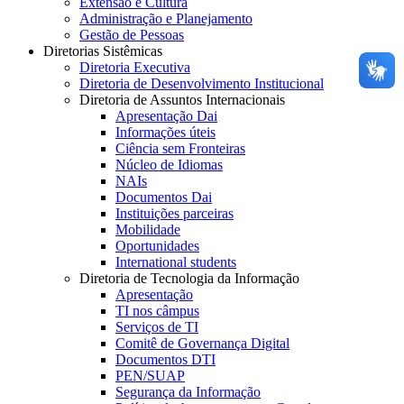
Extensão e Cultura
Administração e Planejamento
Gestão de Pessoas
Diretorias Sistêmicas
Diretoria Executiva
Diretoria de Desenvolvimento Institucional
Diretoria de Assuntos Internacionais
Apresentação Dai
Informações úteis
Ciência sem Fronteiras
Núcleo de Idiomas
NAIs
Documentos Dai
Instituições parceiras
Mobilidade
Oportunidades
International students
Diretoria de Tecnologia da Informação
Apresentação
TI nos câmpus
Serviços de TI
Comitê de Governança Digital
Documentos DTI
PEN/SUAP
Segurança da Informação