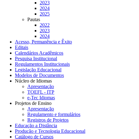
2023
2024
2025
Pautas
2022
2023
2024
Acesso, Permanência e Êxito
Editais
Calendários Acadêmicos
Pesquisa Institucional
Regulamentos Institucionais
Legislação Educacional
Modelos de Documentos
Núcleo de Idiomas
Apresentação
TOEFL - ITP
e-Tec Idiomas
Projetos de Ensino
Apresentação
Regulamento e formulários
Registros de Projetos
Educação a Distância
Produção e Tecnologia Educacional
Catálogo de Cursos