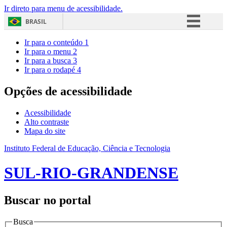
Ir direto para menu de acessibilidade.
BRASIL
Simplifique!
Ir para o conteúdo
1
Ir para o menu
2
Comunica BR
Ir para a busca
3
Ir para o rodapé
4
Participe
Acesso à informação
Opções de acessibilidade
Legislação
Acessibilidade
Canais
Alto contraste
Mapa do site
Instituto Federal de Educação, Ciência e Tecnologia
SUL-RIO-GRANDENSE
Buscar no portal
Busca