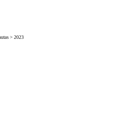
autas
>
2023