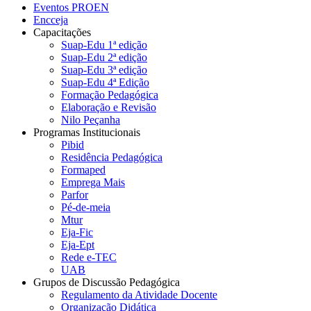
Eventos PROEN
Encceja
Capacitações
Suap-Edu 1ª edição
Suap-Edu 2ª edição
Suap-Edu 3ª edição
Suap-Edu 4ª Edição
Formação Pedagógica
Elaboração e Revisão
Nilo Peçanha
Programas Institucionais
Pibid
Residência Pedagógica
Formaped
Emprega Mais
Parfor
Pé-de-meia
Mtur
Eja-Fic
Eja-Ept
Rede e-TEC
UAB
Grupos de Discussão Pedagógica
Regulamento da Atividade Docente
Organização Didática