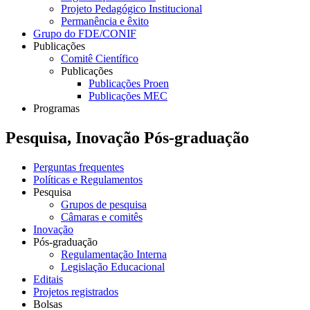
Projeto Pedagógico Institucional
Permanência e êxito
Grupo do FDE/CONIF
Publicações
Comitê Científico
Publicações
Publicações Proen
Publicações MEC
Programas
Pesquisa, Inovação Pós-graduação
Perguntas frequentes
Políticas e Regulamentos
Pesquisa
Grupos de pesquisa
Câmaras e comitês
Inovação
Pós-graduação
Regulamentação Interna
Legislação Educacional
Editais
Projetos registrados
Bolsas