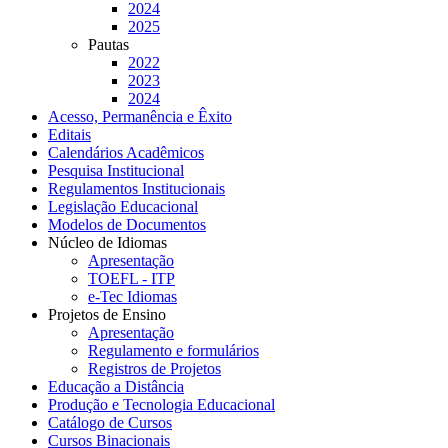
2024
2025
Pautas
2022
2023
2024
Acesso, Permanência e Êxito
Editais
Calendários Acadêmicos
Pesquisa Institucional
Regulamentos Institucionais
Legislação Educacional
Modelos de Documentos
Núcleo de Idiomas
Apresentação
TOEFL - ITP
e-Tec Idiomas
Projetos de Ensino
Apresentação
Regulamento e formulários
Registros de Projetos
Educação a Distância
Produção e Tecnologia Educacional
Catálogo de Cursos
Cursos Binacionais