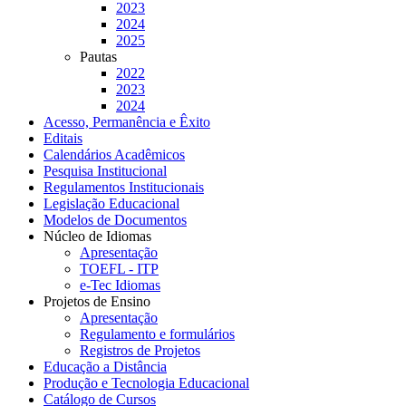
2023
2024
2025
Pautas
2022
2023
2024
Acesso, Permanência e Êxito
Editais
Calendários Acadêmicos
Pesquisa Institucional
Regulamentos Institucionais
Legislação Educacional
Modelos de Documentos
Núcleo de Idiomas
Apresentação
TOEFL - ITP
e-Tec Idiomas
Projetos de Ensino
Apresentação
Regulamento e formulários
Registros de Projetos
Educação a Distância
Produção e Tecnologia Educacional
Catálogo de Cursos