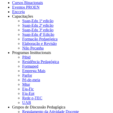
Cursos Binacionais
Eventos PROEN
Encceja
Capacitações
Suap-Edu 1ª edição
Suap-Edu 2ª edição
Suap-Edu 3ª edição
Suap-Edu 4ª Edição
Formação Pedagógica
Elaboração e Revisão
Nilo Peçanha
Programas Institucionais
Pibid
Residência Pedagógica
Formaped
Emprega Mais
Parfor
Pé-de-meia
Mtur
Eja-Fic
Eja-Ept
Rede e-TEC
UAB
Grupos de Discussão Pedagógica
Regulamento da Atividade Docente