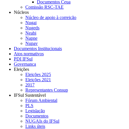
Documentos Ceua
Comissão RSC-TAE
Núcleos
Núcleo de apoio à correição
Nugai
Nugeds
Neabi
Napne
Nupav
Documentos Institucionais
Atos normativos
PDI IFSul
Governança
Eleições
Eleições 2025
Eleições 2021
2017
Representantes Consup
IFSul Sustentável
Fórum Ambiental
PLS
Legislação
Documentos
NUGAIs do IFSul
Links úteis