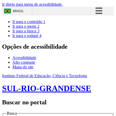
Ir direto para menu de acessibilidade.
BRASIL
Simplifique!
Ir para o conteúdo
1
Ir para o menu
2
Comunica BR
Ir para a busca
3
Ir para o rodapé
4
Participe
Acesso à informação
Opções de acessibilidade
Legislação
Acessibilidade
Canais
Alto contraste
Mapa do site
Instituto Federal de Educação, Ciência e Tecnologia
SUL-RIO-GRANDENSE
Buscar no portal
Busca