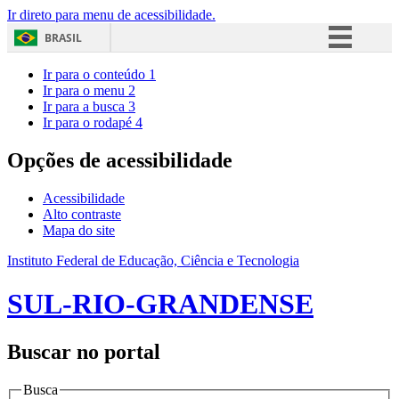
Ir direto para menu de acessibilidade.
BRASIL
Simplifique!
Ir para o conteúdo
1
Ir para o menu
2
Comunica BR
Ir para a busca
3
Ir para o rodapé
4
Participe
Acesso à informação
Opções de acessibilidade
Legislação
Acessibilidade
Canais
Alto contraste
Mapa do site
Instituto Federal de Educação, Ciência e Tecnologia
SUL-RIO-GRANDENSE
Buscar no portal
Busca