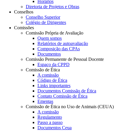
Horários
Diretoria de Projetos e Obras
Conselhos
Conselho Superior
Colégio de Dirigentes
Comissões
Comissão Própria de Avaliação
Quem somos
Relatórios de autoavaliação
Composição das CPAs
Documentos
Comissão Permanente de Pessoal Docente
Espaço da CPPD
Comissão de Ética
A comissão
Código de Ética
Links importantes
Documentos Comissão de Ética
Contato Comissão de Ética
Ementas
Comissão de Ética no Uso de Animais (CEUA)
A comissão
Regulamento
Passo a passo
Documentos Ceua