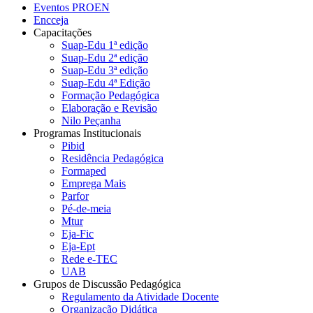
Eventos PROEN
Encceja
Capacitações
Suap-Edu 1ª edição
Suap-Edu 2ª edição
Suap-Edu 3ª edição
Suap-Edu 4ª Edição
Formação Pedagógica
Elaboração e Revisão
Nilo Peçanha
Programas Institucionais
Pibid
Residência Pedagógica
Formaped
Emprega Mais
Parfor
Pé-de-meia
Mtur
Eja-Fic
Eja-Ept
Rede e-TEC
UAB
Grupos de Discussão Pedagógica
Regulamento da Atividade Docente
Organização Didática