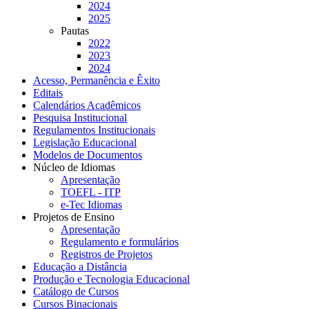
2024
2025
Pautas
2022
2023
2024
Acesso, Permanência e Êxito
Editais
Calendários Acadêmicos
Pesquisa Institucional
Regulamentos Institucionais
Legislação Educacional
Modelos de Documentos
Núcleo de Idiomas
Apresentação
TOEFL - ITP
e-Tec Idiomas
Projetos de Ensino
Apresentação
Regulamento e formulários
Registros de Projetos
Educação a Distância
Produção e Tecnologia Educacional
Catálogo de Cursos
Cursos Binacionais