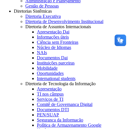
Administração e Planejamento
Gestão de Pessoas
Diretorias Sistêmicas
Diretoria Executiva
Diretoria de Desenvolvimento Institucional
Diretoria de Assuntos Internacionais
Apresentação Dai
Informações úteis
Ciência sem Fronteiras
Núcleo de Idiomas
NAIs
Documentos Dai
Instituições parceiras
Mobilidade
Oportunidades
International students
Diretoria de Tecnologia da Informação
Apresentação
TI nos câmpus
Serviços de TI
Comitê de Governança Digital
Documentos DTI
PEN/SUAP
Segurança da Informação
Política de Armazenamento Google