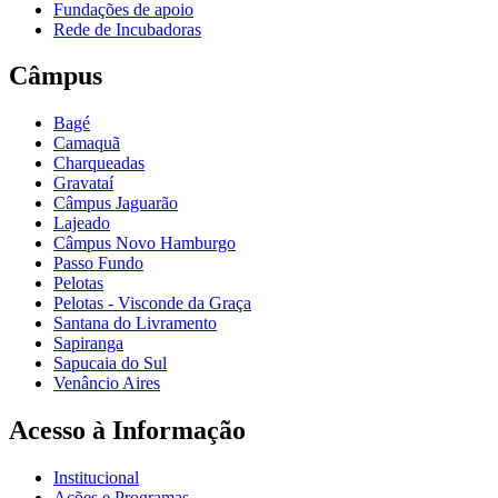
Fundações de apoio
Rede de Incubadoras
Câmpus
Bagé
Camaquã
Charqueadas
Gravataí
Câmpus Jaguarão
Lajeado
Câmpus Novo Hamburgo
Passo Fundo
Pelotas
Pelotas - Visconde da Graça
Santana do Livramento
Sapiranga
Sapucaia do Sul
Venâncio Aires
Acesso à Informação
Institucional
Ações e Programas