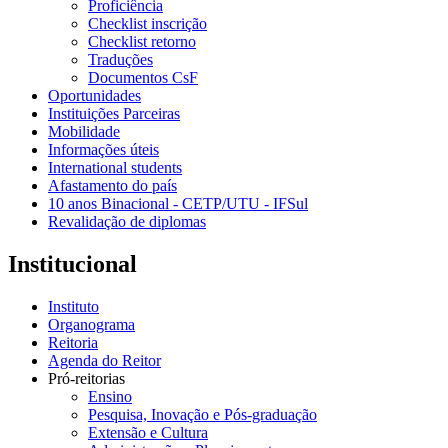
Proficiência
Checklist inscrição
Checklist retorno
Traduções
Documentos CsF
Oportunidades
Instituições Parceiras
Mobilidade
Informações úteis
International students
Afastamento do país
10 anos Binacional - CETP/UTU - IFSul
Revalidação de diplomas
Institucional
Instituto
Organograma
Reitoria
Agenda do Reitor
Pró-reitorias
Ensino
Pesquisa, Inovação e Pós-graduação
Extensão e Cultura