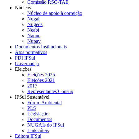
Comissão RSC-TAE
Núcleos
Núcleo de apoio à correição
Nugai
Nugeds
Neabi
Napne
Nupav
Documentos Institucionais
Atos normativos
PDI IFSul
Governança
Eleições
Eleições 2025
Eleições 2021
2017
Representantes Consup
IFSul Sustentável
Fórum Ambiental
PLS
Legislação
Documentos
NUGAIs do IFSul
Links úteis
Editora IFSul