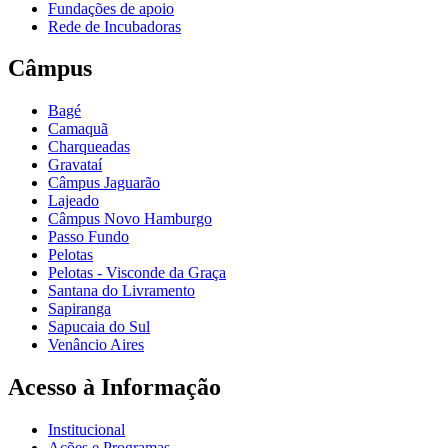
Fundações de apoio
Rede de Incubadoras
Câmpus
Bagé
Camaquã
Charqueadas
Gravataí
Câmpus Jaguarão
Lajeado
Câmpus Novo Hamburgo
Passo Fundo
Pelotas
Pelotas - Visconde da Graça
Santana do Livramento
Sapiranga
Sapucaia do Sul
Venâncio Aires
Acesso à Informação
Institucional
Ações e Programas