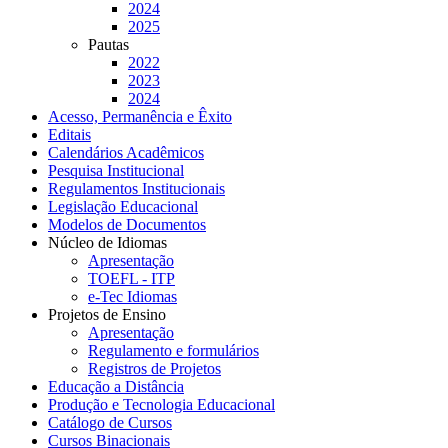
2024
2025
Pautas
2022
2023
2024
Acesso, Permanência e Êxito
Editais
Calendários Acadêmicos
Pesquisa Institucional
Regulamentos Institucionais
Legislação Educacional
Modelos de Documentos
Núcleo de Idiomas
Apresentação
TOEFL - ITP
e-Tec Idiomas
Projetos de Ensino
Apresentação
Regulamento e formulários
Registros de Projetos
Educação a Distância
Produção e Tecnologia Educacional
Catálogo de Cursos
Cursos Binacionais