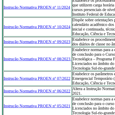
Estabelece os procediment
que utilizem carga horári
Instrução Normativa PROEN nº 11/2024
cursos presenciais de nív
Instituto Federal de Educ
Dispõe sobre orientações 
calendário acadêmico dos
Instrução Normativa PROEN nº 10/2024
inicial e continuada, técni
Educação, Ciência e Tecno
Estabelece os procediment
Instrução Normativa PROEN nº 09/2023
dos diários de classe no â
Estabelece normas para a e
de conclusão para o Curso
Instrução Normativa PROEN nº 08/2023
Tecnológica – Programa 
Licenciados no âmbito do 
Tecnologia Sul-rio-grande
Estabelece os parâmetros 
Instrução Normativa PROEN nº 07/2022
Emergencial Temporário (
Educação, Ciência e Tecno
Altera a Instrução Normat
Instrução Normativa PROEN nº 06/2022
2021.
Estabelece normas para a e
de conclusão para o curs
Instrução Normativa PROEN nº 05/2021
Licenciados no âmbito do 
Tecnologia Sul-rio-grande