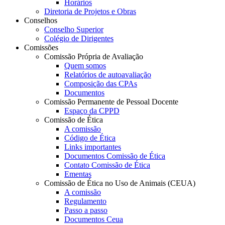
Horários
Diretoria de Projetos e Obras
Conselhos
Conselho Superior
Colégio de Dirigentes
Comissões
Comissão Própria de Avaliação
Quem somos
Relatórios de autoavaliação
Composição das CPAs
Documentos
Comissão Permanente de Pessoal Docente
Espaço da CPPD
Comissão de Ética
A comissão
Código de Ética
Links importantes
Documentos Comissão de Ética
Contato Comissão de Ética
Ementas
Comissão de Ética no Uso de Animais (CEUA)
A comissão
Regulamento
Passo a passo
Documentos Ceua