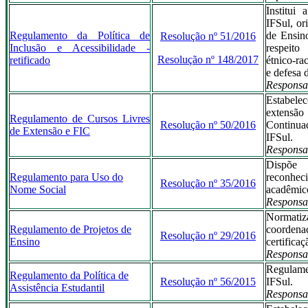
Institui
IFSul, or
Regulamento da Política de
de Ensin
Resolução nº 51/2016
Inclusão e Acessibilidade -
respeito
Resolução nº 148/2017
retificado
étnico-ra
e defesa 
Responsa
Estabel
extensã
Regulamento de Cursos Livres
Resolução nº 50/2016
Continua
de Extensão e FIC
IFSul.
Responsa
Dispõe
Regulamento para Uso do
reconheci
Resolução nº 35/2016
Nome Social
acadêmico
Responsa
Normatiz
Regulamento de Projetos de
coordena
Resolução nº 29/2016
Ensino
certifica
Responsa
Regulame
Regulamento da Política de
Resolução nº 56/2015
IFSul.
Assistência Estudantil
Responsa