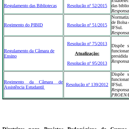
Estabele
Regulamento das Bibliotecas
Resolução nº 52/2015
das bibli
Responsa
Normatiz
de Bolsa 
Regimento do PIBID
Resolução nº 51/2015
IFSul.
Responsa
Resolução nº 75/2013
Dispõe s
Regulamento da Câmara de
funcion
Atualização:
Ensino
presidida
Responsa
Resolução nº 95/2013
Dispõe s
funcionam
Regimento da Câmara de
Resolução nº 139/2012
IFSul.
Assistência Estudantil
Respons
PROEN/