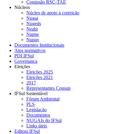
Comissão RSC-TAE
Núcleos
Núcleo de apoio à correição
Nugai
Nugeds
Neabi
Napne
Nupav
Documentos Institucionais
Atos normativos
PDI IFSul
Governança
Eleições
Eleições 2025
Eleições 2021
2017
Representantes Consup
IFSul Sustentável
Fórum Ambiental
PLS
Legislação
Documentos
NUGAIs do IFSul
Links úteis
Editora IFSul