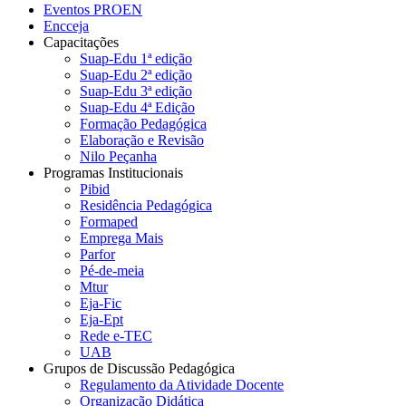
Eventos PROEN
Encceja
Capacitações
Suap-Edu 1ª edição
Suap-Edu 2ª edição
Suap-Edu 3ª edição
Suap-Edu 4ª Edição
Formação Pedagógica
Elaboração e Revisão
Nilo Peçanha
Programas Institucionais
Pibid
Residência Pedagógica
Formaped
Emprega Mais
Parfor
Pé-de-meia
Mtur
Eja-Fic
Eja-Ept
Rede e-TEC
UAB
Grupos de Discussão Pedagógica
Regulamento da Atividade Docente
Organização Didática