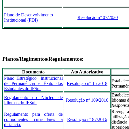
Plano de Desenvolvimento
Resolução n° 07/2020
Institucional (PDI)
Planos/Regimentos/Regulamentos:
Documento
Ato Autorizativo
Plano Estratégico Institucional
Estabele
de Permanência e Êxito dos
Resolução n° 15-2018
Permanênc
Estudantes do IFSul
Estabele
Regulamento do Núcleo de
Resolução nº 109/2016
Idiomas d
Idiomas do IFSul.
Responsa
Revoga a
Regulamento para oferta de
utilizaç
componentes curriculares a
Resolução nº 87/2016
distânc
distância.
superiore