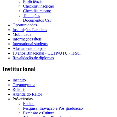
Proficiência
Checklist inscrição
Checklist retorno
Traduções
Documentos CsF
Oportunidades
Instituições Parceiras
Mobilidade
Informações úteis
International students
Afastamento do país
10 anos Binacional - CETP/UTU - IFSul
Revalidação de diplomas
Institucional
Instituto
Organograma
Reitoria
Agenda do Reitor
Pró-reitorias
Ensino
Pesquisa, Inovação e Pós-graduação
Extensão e Cultura