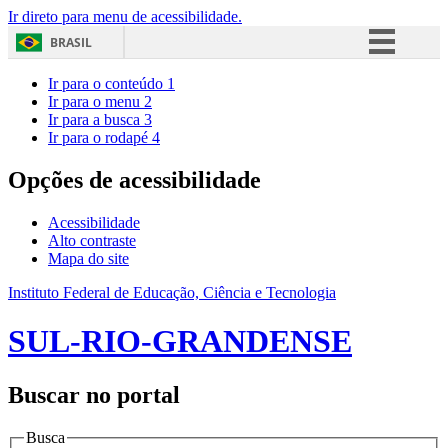
Ir direto para menu de acessibilidade.
BRASIL
Simplifique!
Ir para o conteúdo
1
Ir para o menu
2
Comunica BR
Ir para a busca
3
Ir para o rodapé
4
Participe
Acesso à informação
Opções de acessibilidade
Legislação
Acessibilidade
Canais
Alto contraste
Mapa do site
Instituto Federal de Educação, Ciência e Tecnologia
SUL-RIO-GRANDENSE
Buscar no portal
Busca