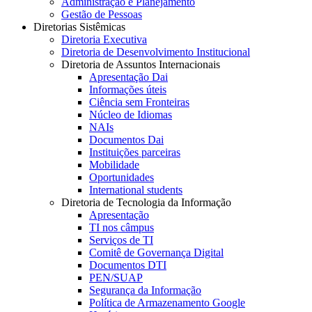
Administração e Planejamento
Gestão de Pessoas
Diretorias Sistêmicas
Diretoria Executiva
Diretoria de Desenvolvimento Institucional
Diretoria de Assuntos Internacionais
Apresentação Dai
Informações úteis
Ciência sem Fronteiras
Núcleo de Idiomas
NAIs
Documentos Dai
Instituições parceiras
Mobilidade
Oportunidades
International students
Diretoria de Tecnologia da Informação
Apresentação
TI nos câmpus
Serviços de TI
Comitê de Governança Digital
Documentos DTI
PEN/SUAP
Segurança da Informação
Política de Armazenamento Google