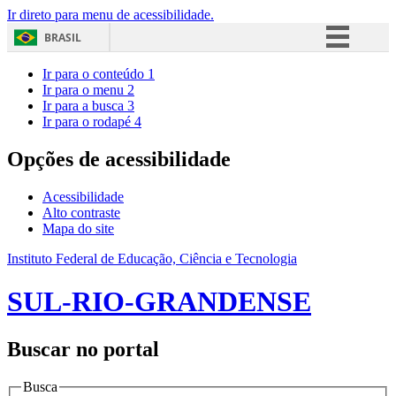
Ir direto para menu de acessibilidade.
BRASIL
Simplifique!
Ir para o conteúdo
1
Ir para o menu
2
Comunica BR
Ir para a busca
3
Ir para o rodapé
4
Participe
Acesso à informação
Opções de acessibilidade
Legislação
Acessibilidade
Canais
Alto contraste
Mapa do site
Instituto Federal de Educação, Ciência e Tecnologia
SUL-RIO-GRANDENSE
Buscar no portal
Busca