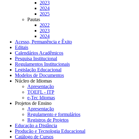
2023
2024
2025
Pautas
2022
2023
2024
Acesso, Permanência e Êxito
Editais
Calendários Acadêmicos
Pesquisa Institucional
Regulamentos Institucionais
Legislação Educacional
Modelos de Documentos
Núcleo de Idiomas
Apresentação
TOEFL - ITP
e-Tec Idiomas
Projetos de Ensino
Apresentação
Regulamento e formulários
Registros de Projetos
Educação a Distância
Produção e Tecnologia Educacional
Catálogo de Cursos