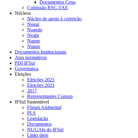
Documentos Ceua
Comissão RSC-TAE
Núcleos
Núcleo de apoio à correição
Nugai
Nugeds
Neabi
Napne
Nupav
Documentos Institucionais
Atos normativos
PDI IFSul
Governança
Eleições
Eleições 2025
Eleições 2021
2017
Representantes Consup
IFSul Sustentável
Fórum Ambiental
PLS
Legislação
Documentos
NUGAIs do IFSul
Links úteis