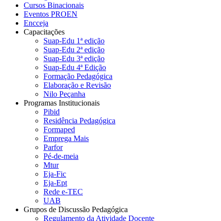
Cursos Binacionais
Eventos PROEN
Encceja
Capacitações
Suap-Edu 1ª edição
Suap-Edu 2ª edição
Suap-Edu 3ª edição
Suap-Edu 4ª Edição
Formação Pedagógica
Elaboração e Revisão
Nilo Peçanha
Programas Institucionais
Pibid
Residência Pedagógica
Formaped
Emprega Mais
Parfor
Pé-de-meia
Mtur
Eja-Fic
Eja-Ept
Rede e-TEC
UAB
Grupos de Discussão Pedagógica
Regulamento da Atividade Docente