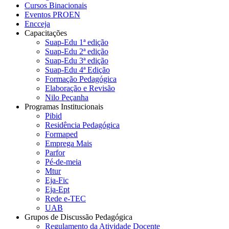
Cursos Binacionais
Eventos PROEN
Encceja
Capacitações
Suap-Edu 1ª edição
Suap-Edu 2ª edição
Suap-Edu 3ª edição
Suap-Edu 4ª Edição
Formação Pedagógica
Elaboração e Revisão
Nilo Peçanha
Programas Institucionais
Pibid
Residência Pedagógica
Formaped
Emprega Mais
Parfor
Pé-de-meia
Mtur
Eja-Fic
Eja-Ept
Rede e-TEC
UAB
Grupos de Discussão Pedagógica
Regulamento da Atividade Docente