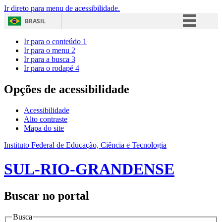
Ir direto para menu de acessibilidade.
BRASIL
Simplifique!
Ir para o conteúdo
1
Ir para o menu
2
Comunica BR
Ir para a busca
3
Ir para o rodapé
4
Participe
Acesso à informação
Opções de acessibilidade
Legislação
Acessibilidade
Canais
Alto contraste
Mapa do site
Instituto Federal de Educação, Ciência e Tecnologia
SUL-RIO-GRANDENSE
Buscar no portal
Busca