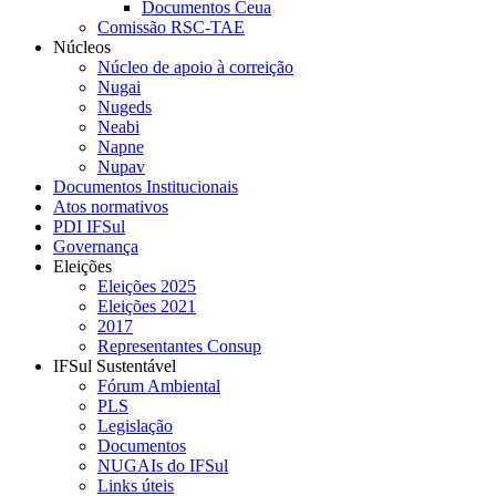
Documentos Ceua
Comissão RSC-TAE
Núcleos
Núcleo de apoio à correição
Nugai
Nugeds
Neabi
Napne
Nupav
Documentos Institucionais
Atos normativos
PDI IFSul
Governança
Eleições
Eleições 2025
Eleições 2021
2017
Representantes Consup
IFSul Sustentável
Fórum Ambiental
PLS
Legislação
Documentos
NUGAIs do IFSul
Links úteis