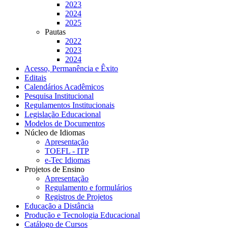
2023
2024
2025
Pautas
2022
2023
2024
Acesso, Permanência e Êxito
Editais
Calendários Acadêmicos
Pesquisa Institucional
Regulamentos Institucionais
Legislação Educacional
Modelos de Documentos
Núcleo de Idiomas
Apresentação
TOEFL - ITP
e-Tec Idiomas
Projetos de Ensino
Apresentação
Regulamento e formulários
Registros de Projetos
Educação a Distância
Produção e Tecnologia Educacional
Catálogo de Cursos