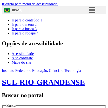
Ir direto para menu de acessibilidade.
BRASIL
Simplifique!
Ir para o conteúdo
1
Ir para o menu
2
Comunica BR
Ir para a busca
3
Ir para o rodapé
4
Participe
Acesso à informação
Opções de acessibilidade
Legislação
Acessibilidade
Canais
Alto contraste
Mapa do site
Instituto Federal de Educação, Ciência e Tecnologia
SUL-RIO-GRANDENSE
Buscar no portal
Busca