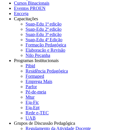
Cursos Binacionais
Eventos PROEN
Encceja
Capacitações
Suap-Edu 1ª edição
Suap-Edu 2ª edição
Suap-Edu 3ª edição
Suap-Edu 4ª Edição
Formação Pedagógica
Elaboração e Revisão
Nilo Peçanha
Programas Institucionais
Pibid
Residência Pedagógica
Formaped
Emprega Mais
Parfor
Pé-de-meia
Mtur
Eja-Fic
Eja-Ept
Rede e-TEC
UAB
Grupos de Discussão Pedagógica
Regulamento da Atividade Docente