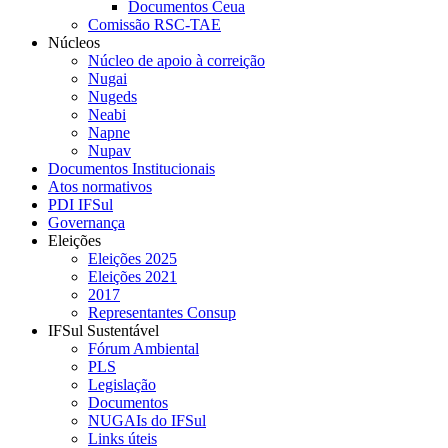
Documentos Ceua
Comissão RSC-TAE
Núcleos
Núcleo de apoio à correição
Nugai
Nugeds
Neabi
Napne
Nupav
Documentos Institucionais
Atos normativos
PDI IFSul
Governança
Eleições
Eleições 2025
Eleições 2021
2017
Representantes Consup
IFSul Sustentável
Fórum Ambiental
PLS
Legislação
Documentos
NUGAIs do IFSul
Links úteis