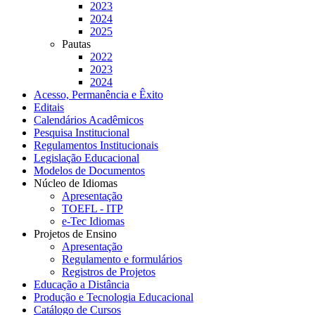
2023
2024
2025
Pautas
2022
2023
2024
Acesso, Permanência e Êxito
Editais
Calendários Acadêmicos
Pesquisa Institucional
Regulamentos Institucionais
Legislação Educacional
Modelos de Documentos
Núcleo de Idiomas
Apresentação
TOEFL - ITP
e-Tec Idiomas
Projetos de Ensino
Apresentação
Regulamento e formulários
Registros de Projetos
Educação a Distância
Produção e Tecnologia Educacional
Catálogo de Cursos