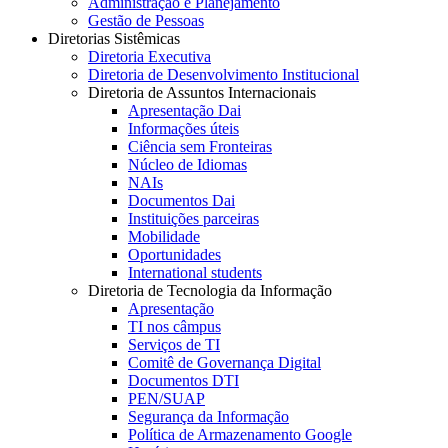
Administração e Planejamento
Gestão de Pessoas
Diretorias Sistêmicas
Diretoria Executiva
Diretoria de Desenvolvimento Institucional
Diretoria de Assuntos Internacionais
Apresentação Dai
Informações úteis
Ciência sem Fronteiras
Núcleo de Idiomas
NAIs
Documentos Dai
Instituições parceiras
Mobilidade
Oportunidades
International students
Diretoria de Tecnologia da Informação
Apresentação
TI nos câmpus
Serviços de TI
Comitê de Governança Digital
Documentos DTI
PEN/SUAP
Segurança da Informação
Política de Armazenamento Google