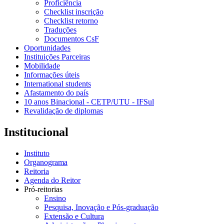
Proficiência
Checklist inscrição
Checklist retorno
Traduções
Documentos CsF
Oportunidades
Instituições Parceiras
Mobilidade
Informações úteis
International students
Afastamento do país
10 anos Binacional - CETP/UTU - IFSul
Revalidação de diplomas
Institucional
Instituto
Organograma
Reitoria
Agenda do Reitor
Pró-reitorias
Ensino
Pesquisa, Inovação e Pós-graduação
Extensão e Cultura