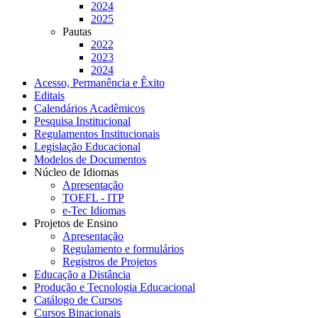
2024
2025
Pautas
2022
2023
2024
Acesso, Permanência e Êxito
Editais
Calendários Acadêmicos
Pesquisa Institucional
Regulamentos Institucionais
Legislação Educacional
Modelos de Documentos
Núcleo de Idiomas
Apresentação
TOEFL - ITP
e-Tec Idiomas
Projetos de Ensino
Apresentação
Regulamento e formulários
Registros de Projetos
Educação a Distância
Produção e Tecnologia Educacional
Catálogo de Cursos
Cursos Binacionais