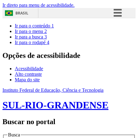
Ir direto para menu de acessibilidade.
BRASIL
Simplifique!
Ir para o conteúdo
1
Ir para o menu
2
Comunica BR
Ir para a busca
3
Ir para o rodapé
4
Participe
Acesso à informação
Opções de acessibilidade
Legislação
Acessibilidade
Canais
Alto contraste
Mapa do site
Instituto Federal de Educação, Ciência e Tecnologia
SUL-RIO-GRANDENSE
Buscar no portal
Busca