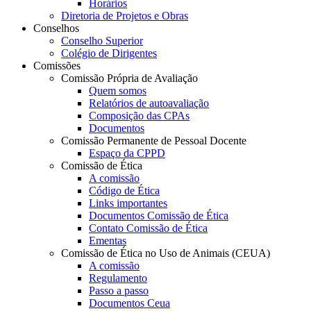
Horários
Diretoria de Projetos e Obras
Conselhos
Conselho Superior
Colégio de Dirigentes
Comissões
Comissão Própria de Avaliação
Quem somos
Relatórios de autoavaliação
Composição das CPAs
Documentos
Comissão Permanente de Pessoal Docente
Espaço da CPPD
Comissão de Ética
A comissão
Código de Ética
Links importantes
Documentos Comissão de Ética
Contato Comissão de Ética
Ementas
Comissão de Ética no Uso de Animais (CEUA)
A comissão
Regulamento
Passo a passo
Documentos Ceua