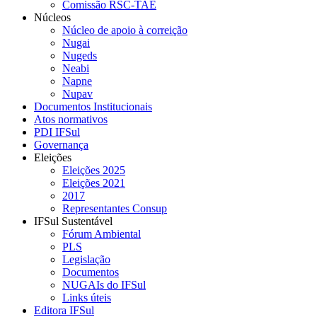
Comissão RSC-TAE
Núcleos
Núcleo de apoio à correição
Nugai
Nugeds
Neabi
Napne
Nupav
Documentos Institucionais
Atos normativos
PDI IFSul
Governança
Eleições
Eleições 2025
Eleições 2021
2017
Representantes Consup
IFSul Sustentável
Fórum Ambiental
PLS
Legislação
Documentos
NUGAIs do IFSul
Links úteis
Editora IFSul