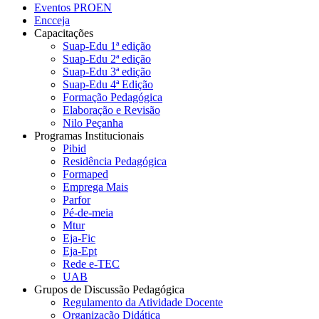
Eventos PROEN
Encceja
Capacitações
Suap-Edu 1ª edição
Suap-Edu 2ª edição
Suap-Edu 3ª edição
Suap-Edu 4ª Edição
Formação Pedagógica
Elaboração e Revisão
Nilo Peçanha
Programas Institucionais
Pibid
Residência Pedagógica
Formaped
Emprega Mais
Parfor
Pé-de-meia
Mtur
Eja-Fic
Eja-Ept
Rede e-TEC
UAB
Grupos de Discussão Pedagógica
Regulamento da Atividade Docente
Organização Didática