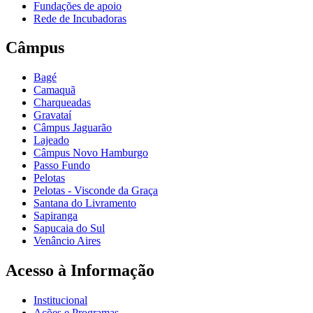
Fundações de apoio
Rede de Incubadoras
Câmpus
Bagé
Camaquã
Charqueadas
Gravataí
Câmpus Jaguarão
Lajeado
Câmpus Novo Hamburgo
Passo Fundo
Pelotas
Pelotas - Visconde da Graça
Santana do Livramento
Sapiranga
Sapucaia do Sul
Venâncio Aires
Acesso à Informação
Institucional
Ações e Programas