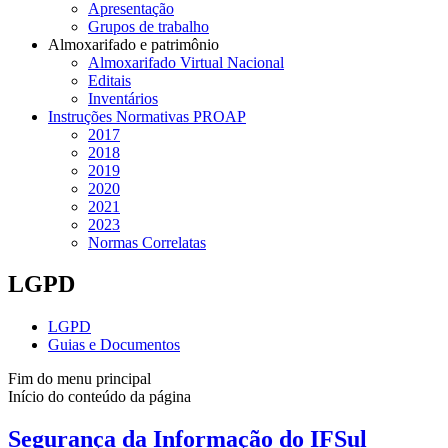
Apresentação
Grupos de trabalho
Almoxarifado e patrimônio
Almoxarifado Virtual Nacional
Editais
Inventários
Instruções Normativas PROAP
2017
2018
2019
2020
2021
2023
Normas Correlatas
LGPD
LGPD
Guias e Documentos
Fim do menu principal
Início do conteúdo da página
Segurança da Informação do IFSul