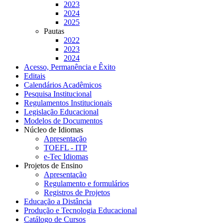
2023
2024
2025
Pautas
2022
2023
2024
Acesso, Permanência e Êxito
Editais
Calendários Acadêmicos
Pesquisa Institucional
Regulamentos Institucionais
Legislação Educacional
Modelos de Documentos
Núcleo de Idiomas
Apresentação
TOEFL - ITP
e-Tec Idiomas
Projetos de Ensino
Apresentação
Regulamento e formulários
Registros de Projetos
Educação a Distância
Produção e Tecnologia Educacional
Catálogo de Cursos