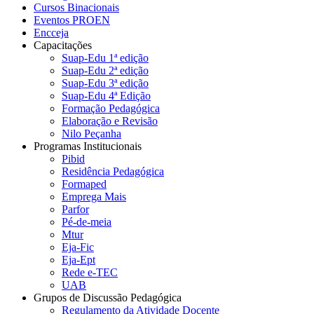
Cursos Binacionais
Eventos PROEN
Encceja
Capacitações
Suap-Edu 1ª edição
Suap-Edu 2ª edição
Suap-Edu 3ª edição
Suap-Edu 4ª Edição
Formação Pedagógica
Elaboração e Revisão
Nilo Peçanha
Programas Institucionais
Pibid
Residência Pedagógica
Formaped
Emprega Mais
Parfor
Pé-de-meia
Mtur
Eja-Fic
Eja-Ept
Rede e-TEC
UAB
Grupos de Discussão Pedagógica
Regulamento da Atividade Docente