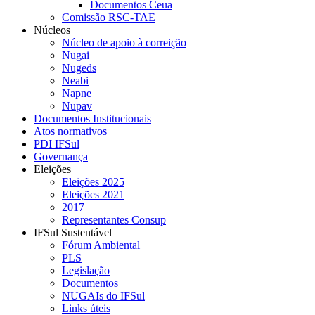
Documentos Ceua
Comissão RSC-TAE
Núcleos
Núcleo de apoio à correição
Nugai
Nugeds
Neabi
Napne
Nupav
Documentos Institucionais
Atos normativos
PDI IFSul
Governança
Eleições
Eleições 2025
Eleições 2021
2017
Representantes Consup
IFSul Sustentável
Fórum Ambiental
PLS
Legislação
Documentos
NUGAIs do IFSul
Links úteis