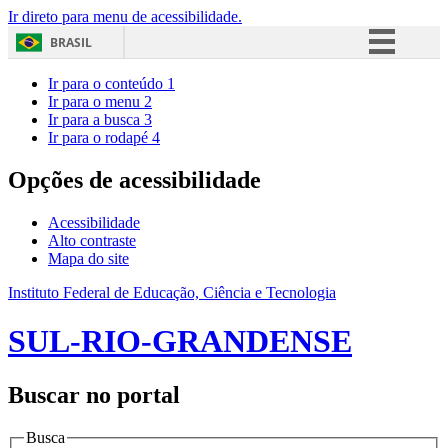
Ir direto para menu de acessibilidade.
BRASIL
Simplifique!
Ir para o conteúdo
1
Ir para o menu
2
Comunica BR
Ir para a busca
3
Ir para o rodapé
4
Participe
Acesso à informação
Opções de acessibilidade
Legislação
Acessibilidade
Canais
Alto contraste
Mapa do site
Instituto Federal de Educação, Ciência e Tecnologia
SUL-RIO-GRANDENSE
Buscar no portal
Busca