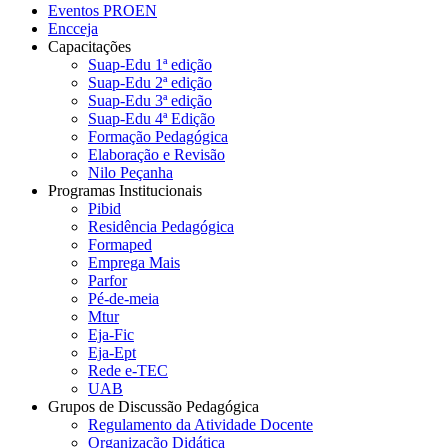
Eventos PROEN
Encceja
Capacitações
Suap-Edu 1ª edição
Suap-Edu 2ª edição
Suap-Edu 3ª edição
Suap-Edu 4ª Edição
Formação Pedagógica
Elaboração e Revisão
Nilo Peçanha
Programas Institucionais
Pibid
Residência Pedagógica
Formaped
Emprega Mais
Parfor
Pé-de-meia
Mtur
Eja-Fic
Eja-Ept
Rede e-TEC
UAB
Grupos de Discussão Pedagógica
Regulamento da Atividade Docente
Organização Didática