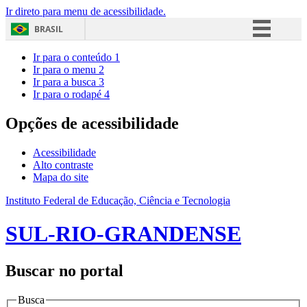
Ir direto para menu de acessibilidade.
BRASIL
Simplifique!
Ir para o conteúdo
1
Ir para o menu
2
Comunica BR
Ir para a busca
3
Ir para o rodapé
4
Participe
Acesso à informação
Opções de acessibilidade
Legislação
Acessibilidade
Canais
Alto contraste
Mapa do site
Instituto Federal de Educação, Ciência e Tecnologia
SUL-RIO-GRANDENSE
Buscar no portal
Busca