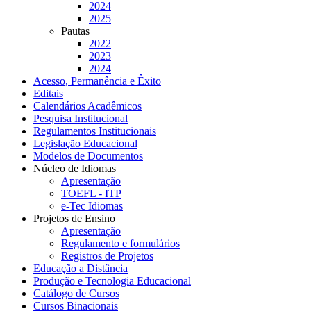
2024
2025
Pautas
2022
2023
2024
Acesso, Permanência e Êxito
Editais
Calendários Acadêmicos
Pesquisa Institucional
Regulamentos Institucionais
Legislação Educacional
Modelos de Documentos
Núcleo de Idiomas
Apresentação
TOEFL - ITP
e-Tec Idiomas
Projetos de Ensino
Apresentação
Regulamento e formulários
Registros de Projetos
Educação a Distância
Produção e Tecnologia Educacional
Catálogo de Cursos
Cursos Binacionais