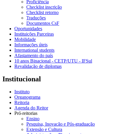
Proficiência
Checklist inscrição
Checklist retorno
Traduções
Documentos CsF
Oportunidades
Instituições Parceiras
Mobilidade
Informações úteis
International students
Afastamento do país
10 anos Binacional - CETP/UTU - IFSul
Revalidação de diplomas
Institucional
Instituto
Organograma
Reitoria
Agenda do Reitor
Pró-reitorias
Ensino
Pesquisa, Inovação e Pós-graduação
Extensão e Cultura