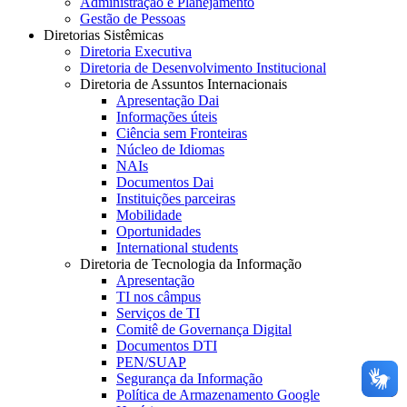
Administração e Planejamento
Gestão de Pessoas
Diretorias Sistêmicas
Diretoria Executiva
Diretoria de Desenvolvimento Institucional
Diretoria de Assuntos Internacionais
Apresentação Dai
Informações úteis
Ciência sem Fronteiras
Núcleo de Idiomas
NAIs
Documentos Dai
Instituições parceiras
Mobilidade
Oportunidades
International students
Diretoria de Tecnologia da Informação
Apresentação
TI nos câmpus
Serviços de TI
Comitê de Governança Digital
Documentos DTI
PEN/SUAP
Segurança da Informação
Política de Armazenamento Google