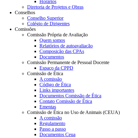
Horários
Diretoria de Projetos e Obras
Conselhos
Conselho Superior
Colégio de Dirigentes
Comissões
Comissão Própria de Avaliação
Quem somos
Relatórios de autoavaliação
Composição das CPAs
Documentos
Comissão Permanente de Pessoal Docente
Espaço da CPPD
Comissão de Ética
A comissão
Código de Ética
Links importantes
Documentos Comissão de Ética
Contato Comissão de Ética
Ementas
Comissão de Ética no Uso de Animais (CEUA)
A comissão
Regulamento
Passo a passo
Documentos Ceua