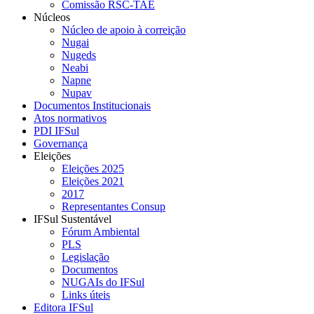
Comissão RSC-TAE
Núcleos
Núcleo de apoio à correição
Nugai
Nugeds
Neabi
Napne
Nupav
Documentos Institucionais
Atos normativos
PDI IFSul
Governança
Eleições
Eleições 2025
Eleições 2021
2017
Representantes Consup
IFSul Sustentável
Fórum Ambiental
PLS
Legislação
Documentos
NUGAIs do IFSul
Links úteis
Editora IFSul