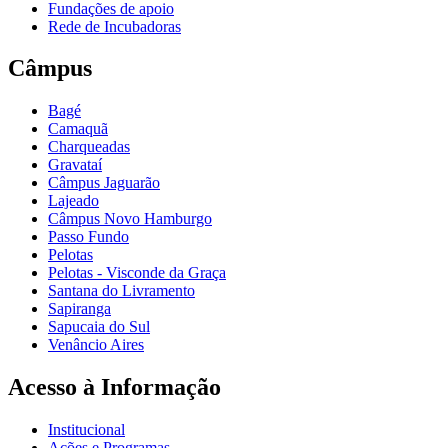
Fundações de apoio
Rede de Incubadoras
Câmpus
Bagé
Camaquã
Charqueadas
Gravataí
Câmpus Jaguarão
Lajeado
Câmpus Novo Hamburgo
Passo Fundo
Pelotas
Pelotas - Visconde da Graça
Santana do Livramento
Sapiranga
Sapucaia do Sul
Venâncio Aires
Acesso à Informação
Institucional
Ações e Programas