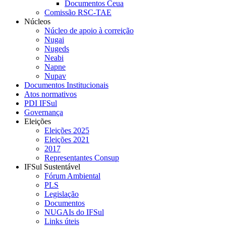
Documentos Ceua
Comissão RSC-TAE
Núcleos
Núcleo de apoio à correição
Nugai
Nugeds
Neabi
Napne
Nupav
Documentos Institucionais
Atos normativos
PDI IFSul
Governança
Eleições
Eleições 2025
Eleições 2021
2017
Representantes Consup
IFSul Sustentável
Fórum Ambiental
PLS
Legislação
Documentos
NUGAIs do IFSul
Links úteis