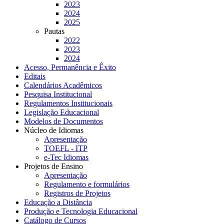
2023
2024
2025
Pautas
2022
2023
2024
Acesso, Permanência e Êxito
Editais
Calendários Acadêmicos
Pesquisa Institucional
Regulamentos Institucionais
Legislação Educacional
Modelos de Documentos
Núcleo de Idiomas
Apresentação
TOEFL - ITP
e-Tec Idiomas
Projetos de Ensino
Apresentação
Regulamento e formulários
Registros de Projetos
Educação a Distância
Produção e Tecnologia Educacional
Catálogo de Cursos