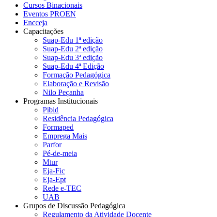
Cursos Binacionais
Eventos PROEN
Encceja
Capacitações
Suap-Edu 1ª edição
Suap-Edu 2ª edição
Suap-Edu 3ª edição
Suap-Edu 4ª Edição
Formação Pedagógica
Elaboração e Revisão
Nilo Peçanha
Programas Institucionais
Pibid
Residência Pedagógica
Formaped
Emprega Mais
Parfor
Pé-de-meia
Mtur
Eja-Fic
Eja-Ept
Rede e-TEC
UAB
Grupos de Discussão Pedagógica
Regulamento da Atividade Docente