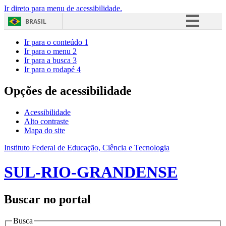
Ir direto para menu de acessibilidade.
BRASIL
Simplifique!
Ir para o conteúdo
1
Ir para o menu
2
Comunica BR
Ir para a busca
3
Ir para o rodapé
4
Participe
Acesso à informação
Opções de acessibilidade
Legislação
Acessibilidade
Canais
Alto contraste
Mapa do site
Instituto Federal de Educação, Ciência e Tecnologia
SUL-RIO-GRANDENSE
Buscar no portal
Busca