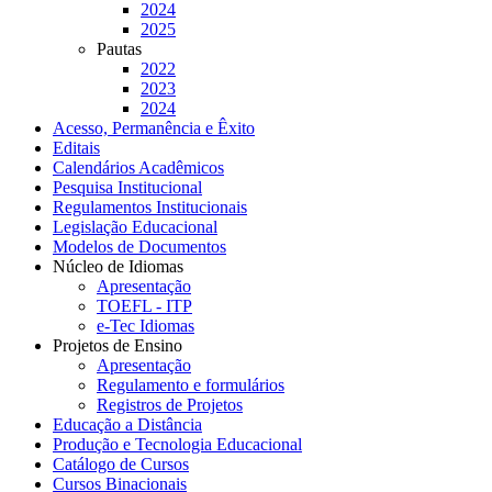
2024
2025
Pautas
2022
2023
2024
Acesso, Permanência e Êxito
Editais
Calendários Acadêmicos
Pesquisa Institucional
Regulamentos Institucionais
Legislação Educacional
Modelos de Documentos
Núcleo de Idiomas
Apresentação
TOEFL - ITP
e-Tec Idiomas
Projetos de Ensino
Apresentação
Regulamento e formulários
Registros de Projetos
Educação a Distância
Produção e Tecnologia Educacional
Catálogo de Cursos
Cursos Binacionais