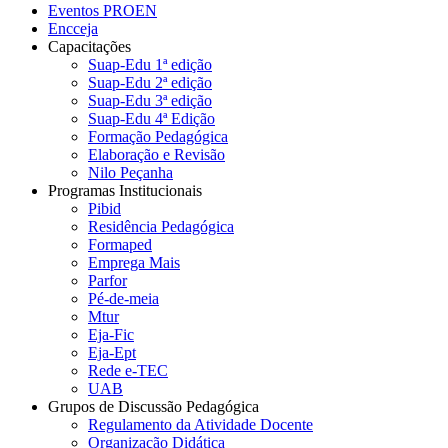
Eventos PROEN
Encceja
Capacitações
Suap-Edu 1ª edição
Suap-Edu 2ª edição
Suap-Edu 3ª edição
Suap-Edu 4ª Edição
Formação Pedagógica
Elaboração e Revisão
Nilo Peçanha
Programas Institucionais
Pibid
Residência Pedagógica
Formaped
Emprega Mais
Parfor
Pé-de-meia
Mtur
Eja-Fic
Eja-Ept
Rede e-TEC
UAB
Grupos de Discussão Pedagógica
Regulamento da Atividade Docente
Organização Didática