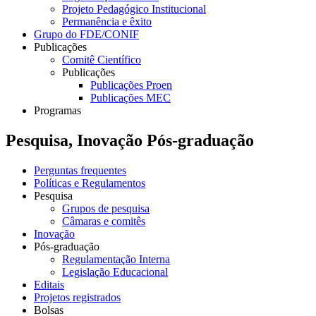
Projeto Pedagógico Institucional
Permanência e êxito
Grupo do FDE/CONIF
Publicações
Comitê Científico
Publicações
Publicações Proen
Publicações MEC
Programas
Pesquisa, Inovação Pós-graduação
Perguntas frequentes
Políticas e Regulamentos
Pesquisa
Grupos de pesquisa
Câmaras e comitês
Inovação
Pós-graduação
Regulamentação Interna
Legislação Educacional
Editais
Projetos registrados
Bolsas