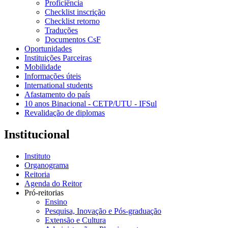
Proficiência
Checklist inscrição
Checklist retorno
Traduções
Documentos CsF
Oportunidades
Instituições Parceiras
Mobilidade
Informações úteis
International students
Afastamento do país
10 anos Binacional - CETP/UTU - IFSul
Revalidação de diplomas
Institucional
Instituto
Organograma
Reitoria
Agenda do Reitor
Pró-reitorias
Ensino
Pesquisa, Inovação e Pós-graduação
Extensão e Cultura