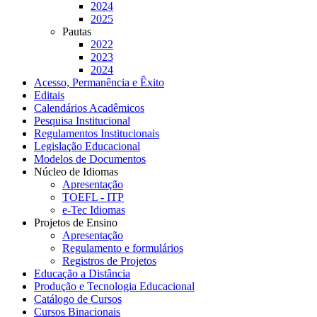
2024
2025
Pautas
2022
2023
2024
Acesso, Permanência e Êxito
Editais
Calendários Acadêmicos
Pesquisa Institucional
Regulamentos Institucionais
Legislação Educacional
Modelos de Documentos
Núcleo de Idiomas
Apresentação
TOEFL - ITP
e-Tec Idiomas
Projetos de Ensino
Apresentação
Regulamento e formulários
Registros de Projetos
Educação a Distância
Produção e Tecnologia Educacional
Catálogo de Cursos
Cursos Binacionais