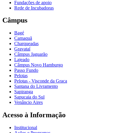
Fundações de apoio
Rede de Incubadoras
Câmpus
Bagé
Camaquã
Charqueadas
Gravataí
Câmpus Jaguarão
Lajeado
Câmpus Novo Hamburgo
Passo Fundo
Pelotas
Pelotas - Visconde da Graça
Santana do Livramento
Sapiranga
Sapucaia do Sul
Venâncio Aires
Acesso à Informação
Institucional
Ações e Programas