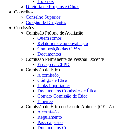
Horários
Diretoria de Projetos e Obras
Conselhos
Conselho Superior
Colégio de Dirigentes
Comissões
Comissão Própria de Avaliação
Quem somos
Relatórios de autoavaliação
Composição das CPAs
Documentos
Comissão Permanente de Pessoal Docente
Espaço da CPPD
Comissão de Ética
A comissão
Código de Ética
Links importantes
Documentos Comissão de Ética
Contato Comissão de Ética
Ementas
Comissão de Ética no Uso de Animais (CEUA)
A comissão
Regulamento
Passo a passo
Documentos Ceua