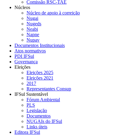
Comissão RSC-TAE
Núcleos
Núcleo de apoio à correição
Nugai
Nugeds
Neabi
Napne
Nupav
Documentos Institucionais
Atos normativos
PDI IFSul
Governança
Eleições
Eleições 2025
Eleições 2021
2017
Representantes Consup
IFSul Sustentável
Fórum Ambiental
PLS
Legislação
Documentos
NUGAIs do IFSul
Links úteis
Editora IFSul