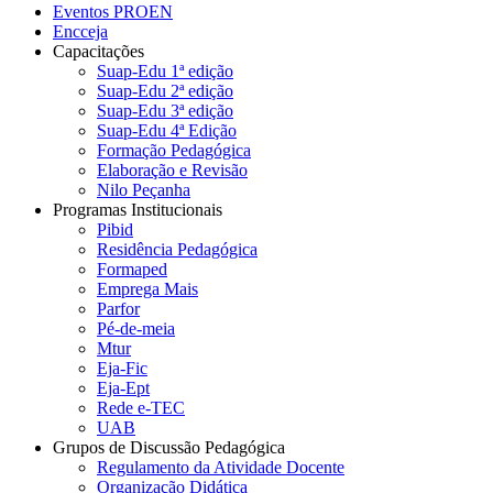
Eventos PROEN
Encceja
Capacitações
Suap-Edu 1ª edição
Suap-Edu 2ª edição
Suap-Edu 3ª edição
Suap-Edu 4ª Edição
Formação Pedagógica
Elaboração e Revisão
Nilo Peçanha
Programas Institucionais
Pibid
Residência Pedagógica
Formaped
Emprega Mais
Parfor
Pé-de-meia
Mtur
Eja-Fic
Eja-Ept
Rede e-TEC
UAB
Grupos de Discussão Pedagógica
Regulamento da Atividade Docente
Organização Didática