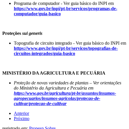
Programa de computador - Ver guia básico do INPI em
https://www.gov.br/inpi/pt-br/servicos/programas-de-
computador/guia-basico
Proteções
sui generis
Topografia de circuito integrado - Ver guia básico do INPI em
https://www.gov.br/inpi/pt-br/servicos/topografias-de-
circuitos-integrados/guia-basico
MINISTÉRIO DA AGRICULTURA E PECUÁRIA
Proteção de novas variedades de plantas – Ver orientações
do Ministério da Agricultura e Pecuária em
https://www.gov.br/agricultura/pt-br/assuntos/insumos-
agropecuarios/insumos-agricolas/protecao-de-
cultivar/protecao-de-cultivar
Anterior
Próximo
registrado em:
Propesp
,
Sobre