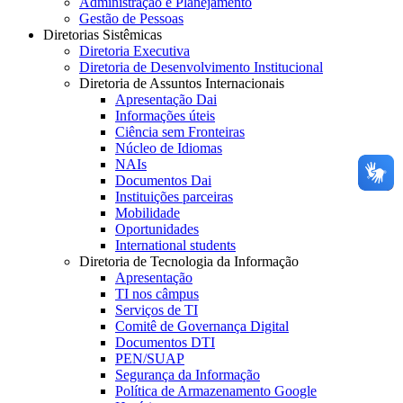
Administração e Planejamento
Gestão de Pessoas
Diretorias Sistêmicas
Diretoria Executiva
Diretoria de Desenvolvimento Institucional
Diretoria de Assuntos Internacionais
Apresentação Dai
Informações úteis
Ciência sem Fronteiras
Núcleo de Idiomas
NAIs
Documentos Dai
Instituições parceiras
Mobilidade
Oportunidades
International students
Diretoria de Tecnologia da Informação
Apresentação
TI nos câmpus
Serviços de TI
Comitê de Governança Digital
Documentos DTI
PEN/SUAP
Segurança da Informação
Política de Armazenamento Google