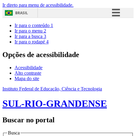
Ir direto para menu de acessibilidade.
BRASIL
Simplifique!
Ir para o conteúdo
1
Ir para o menu
2
Comunica BR
Ir para a busca
3
Ir para o rodapé
4
Participe
Acesso à informação
Opções de acessibilidade
Legislação
Acessibilidade
Canais
Alto contraste
Mapa do site
Instituto Federal de Educação, Ciência e Tecnologia
SUL-RIO-GRANDENSE
Buscar no portal
Busca