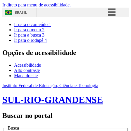
Ir direto para menu de acessibilidade.
BRASIL
Simplifique!
Ir para o conteúdo
1
Ir para o menu
2
Comunica BR
Ir para a busca
3
Ir para o rodapé
4
Participe
Acesso à informação
Opções de acessibilidade
Legislação
Acessibilidade
Canais
Alto contraste
Mapa do site
Instituto Federal de Educação, Ciência e Tecnologia
SUL-RIO-GRANDENSE
Buscar no portal
Busca