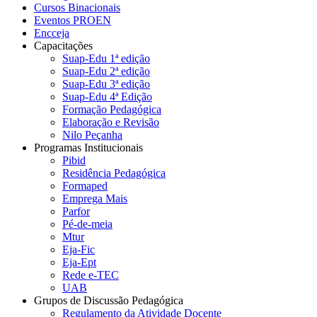
Cursos Binacionais
Eventos PROEN
Encceja
Capacitações
Suap-Edu 1ª edição
Suap-Edu 2ª edição
Suap-Edu 3ª edição
Suap-Edu 4ª Edição
Formação Pedagógica
Elaboração e Revisão
Nilo Peçanha
Programas Institucionais
Pibid
Residência Pedagógica
Formaped
Emprega Mais
Parfor
Pé-de-meia
Mtur
Eja-Fic
Eja-Ept
Rede e-TEC
UAB
Grupos de Discussão Pedagógica
Regulamento da Atividade Docente