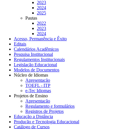
2023
2024
2025
Pautas
2022
2023
2024
Acesso, Permanência e Êxito
Editais
Calendários Acadêmicos
Pesquisa Institucional
Regulamentos Institucionais
Legislação Educacional
Modelos de Documentos
Núcleo de Idiomas
Apresentação
TOEFL - ITP
e-Tec Idiomas
Projetos de Ensino
Apresentação
Regulamento e formulários
Registros de Projetos
Educação a Distância
Produção e Tecnologia Educacional
Catálogo de Cursos