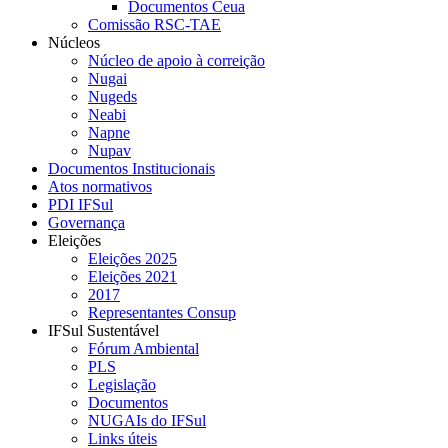
Documentos Ceua
Comissão RSC-TAE
Núcleos
Núcleo de apoio à correição
Nugai
Nugeds
Neabi
Napne
Nupav
Documentos Institucionais
Atos normativos
PDI IFSul
Governança
Eleições
Eleições 2025
Eleições 2021
2017
Representantes Consup
IFSul Sustentável
Fórum Ambiental
PLS
Legislação
Documentos
NUGAIs do IFSul
Links úteis