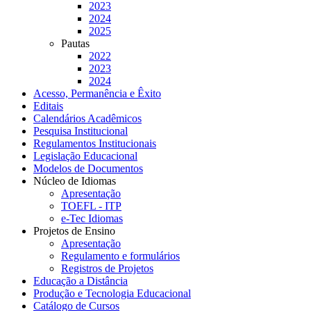
2023
2024
2025
Pautas
2022
2023
2024
Acesso, Permanência e Êxito
Editais
Calendários Acadêmicos
Pesquisa Institucional
Regulamentos Institucionais
Legislação Educacional
Modelos de Documentos
Núcleo de Idiomas
Apresentação
TOEFL - ITP
e-Tec Idiomas
Projetos de Ensino
Apresentação
Regulamento e formulários
Registros de Projetos
Educação a Distância
Produção e Tecnologia Educacional
Catálogo de Cursos