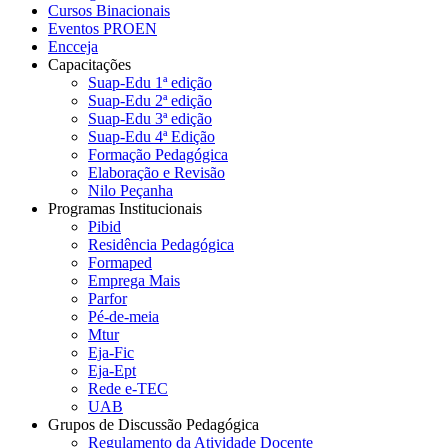
Cursos Binacionais
Eventos PROEN
Encceja
Capacitações
Suap-Edu 1ª edição
Suap-Edu 2ª edição
Suap-Edu 3ª edição
Suap-Edu 4ª Edição
Formação Pedagógica
Elaboração e Revisão
Nilo Peçanha
Programas Institucionais
Pibid
Residência Pedagógica
Formaped
Emprega Mais
Parfor
Pé-de-meia
Mtur
Eja-Fic
Eja-Ept
Rede e-TEC
UAB
Grupos de Discussão Pedagógica
Regulamento da Atividade Docente