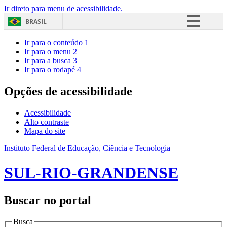
Ir direto para menu de acessibilidade.
BRASIL
Simplifique!
Ir para o conteúdo
1
Ir para o menu
2
Comunica BR
Ir para a busca
3
Ir para o rodapé
4
Participe
Acesso à informação
Opções de acessibilidade
Legislação
Acessibilidade
Canais
Alto contraste
Mapa do site
Instituto Federal de Educação, Ciência e Tecnologia
SUL-RIO-GRANDENSE
Buscar no portal
Busca