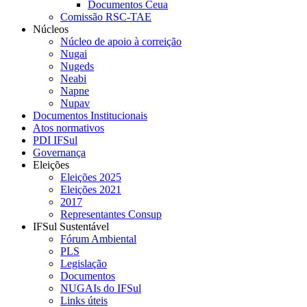
Documentos Ceua
Comissão RSC-TAE
Núcleos
Núcleo de apoio à correição
Nugai
Nugeds
Neabi
Napne
Nupav
Documentos Institucionais
Atos normativos
PDI IFSul
Governança
Eleições
Eleições 2025
Eleições 2021
2017
Representantes Consup
IFSul Sustentável
Fórum Ambiental
PLS
Legislação
Documentos
NUGAIs do IFSul
Links úteis