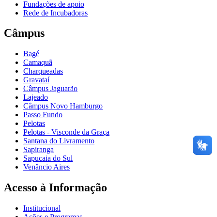
Fundações de apoio
Rede de Incubadoras
Câmpus
Bagé
Camaquã
Charqueadas
Gravataí
Câmpus Jaguarão
Lajeado
Câmpus Novo Hamburgo
Passo Fundo
Pelotas
Pelotas - Visconde da Graça
Santana do Livramento
Sapiranga
Sapucaia do Sul
Venâncio Aires
Acesso à Informação
Institucional
Ações e Programas