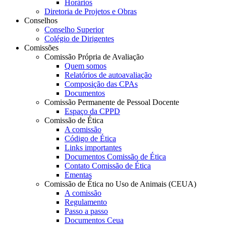
Horários
Diretoria de Projetos e Obras
Conselhos
Conselho Superior
Colégio de Dirigentes
Comissões
Comissão Própria de Avaliação
Quem somos
Relatórios de autoavaliação
Composição das CPAs
Documentos
Comissão Permanente de Pessoal Docente
Espaço da CPPD
Comissão de Ética
A comissão
Código de Ética
Links importantes
Documentos Comissão de Ética
Contato Comissão de Ética
Ementas
Comissão de Ética no Uso de Animais (CEUA)
A comissão
Regulamento
Passo a passo
Documentos Ceua