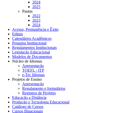
2024
2025
Pautas
2022
2023
2024
Acesso, Permanência e Êxito
Editais
Calendários Acadêmicos
Pesquisa Institucional
Regulamentos Institucionais
Legislação Educacional
Modelos de Documentos
Núcleo de Idiomas
Apresentação
TOEFL - ITP
e-Tec Idiomas
Projetos de Ensino
Apresentação
Regulamento e formulários
Registros de Projetos
Educação a Distância
Produção e Tecnologia Educacional
Catálogo de Cursos
Cursos Binacionais