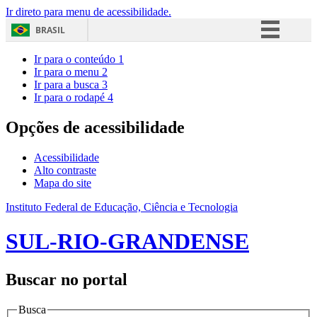
Ir direto para menu de acessibilidade.
BRASIL
Simplifique!
Ir para o conteúdo
1
Ir para o menu
2
Comunica BR
Ir para a busca
3
Ir para o rodapé
4
Participe
Acesso à informação
Opções de acessibilidade
Legislação
Acessibilidade
Canais
Alto contraste
Mapa do site
Instituto Federal de Educação, Ciência e Tecnologia
SUL-RIO-GRANDENSE
Buscar no portal
Busca