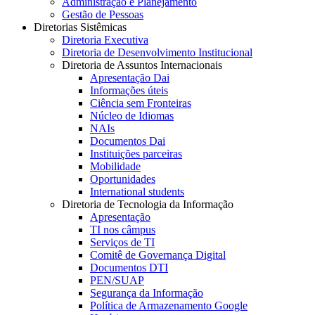
Administração e Planejamento
Gestão de Pessoas
Diretorias Sistêmicas
Diretoria Executiva
Diretoria de Desenvolvimento Institucional
Diretoria de Assuntos Internacionais
Apresentação Dai
Informações úteis
Ciência sem Fronteiras
Núcleo de Idiomas
NAIs
Documentos Dai
Instituições parceiras
Mobilidade
Oportunidades
International students
Diretoria de Tecnologia da Informação
Apresentação
TI nos câmpus
Serviços de TI
Comitê de Governança Digital
Documentos DTI
PEN/SUAP
Segurança da Informação
Política de Armazenamento Google