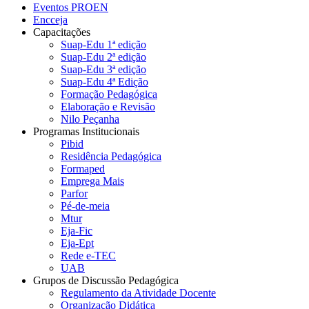
Eventos PROEN
Encceja
Capacitações
Suap-Edu 1ª edição
Suap-Edu 2ª edição
Suap-Edu 3ª edição
Suap-Edu 4ª Edição
Formação Pedagógica
Elaboração e Revisão
Nilo Peçanha
Programas Institucionais
Pibid
Residência Pedagógica
Formaped
Emprega Mais
Parfor
Pé-de-meia
Mtur
Eja-Fic
Eja-Ept
Rede e-TEC
UAB
Grupos de Discussão Pedagógica
Regulamento da Atividade Docente
Organização Didática