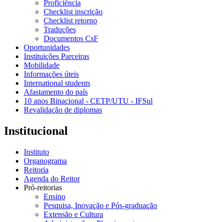
Proficiência
Checklist inscrição
Checklist retorno
Traduções
Documentos CsF
Oportunidades
Instituições Parceiras
Mobilidade
Informações úteis
International students
Afastamento do país
10 anos Binacional - CETP/UTU - IFSul
Revalidação de diplomas
Institucional
Instituto
Organograma
Reitoria
Agenda do Reitor
Pró-reitorias
Ensino
Pesquisa, Inovação e Pós-graduação
Extensão e Cultura