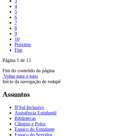
3
4
5
6
7
8
9
10
Próximo
Fim
Página 1 de 13
Fim do conteúdo da página
Voltar para o topo
Início da navegação de rodapé
Assuntos
IFSul Inclusivo
Assistência Estudantil
Bibliotecas
Câmpus e Polos
Espaço do Estudante
Espaço do Servidor