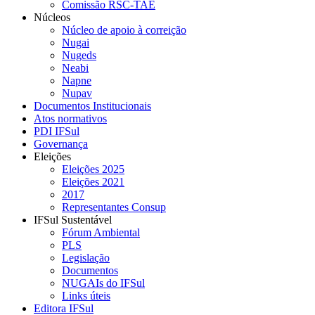
Comissão RSC-TAE
Núcleos
Núcleo de apoio à correição
Nugai
Nugeds
Neabi
Napne
Nupav
Documentos Institucionais
Atos normativos
PDI IFSul
Governança
Eleições
Eleições 2025
Eleições 2021
2017
Representantes Consup
IFSul Sustentável
Fórum Ambiental
PLS
Legislação
Documentos
NUGAIs do IFSul
Links úteis
Editora IFSul