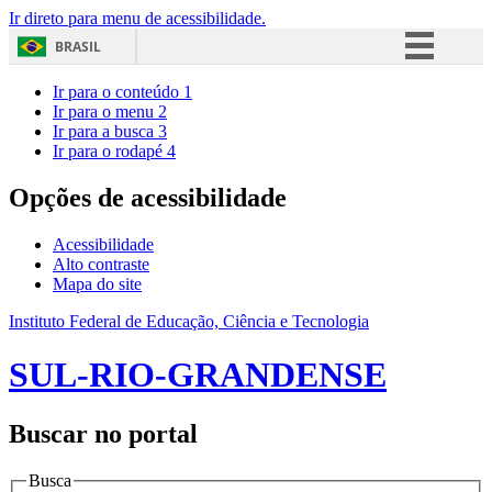
Ir direto para menu de acessibilidade.
BRASIL
Simplifique!
Ir para o conteúdo
1
Ir para o menu
2
Comunica BR
Ir para a busca
3
Ir para o rodapé
4
Participe
Acesso à informação
Opções de acessibilidade
Legislação
Acessibilidade
Canais
Alto contraste
Mapa do site
Instituto Federal de Educação, Ciência e Tecnologia
SUL-RIO-GRANDENSE
Buscar no portal
Busca