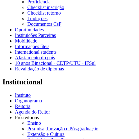
Proficiência
Checklist inscrição
Checklist retorno
Traduções
Documentos CsF
Oportunidades
Instituições Parceiras
Mobilidade
Informações úteis
International students
Afastamento do país
10 anos Binacional - CETP/UTU - IFSul
Revalidação de diplomas
Institucional
Instituto
Organograma
Reitoria
Agenda do Reitor
Pró-reitorias
Ensino
Pesquisa, Inovação e Pós-graduação
Extensão e Cultura