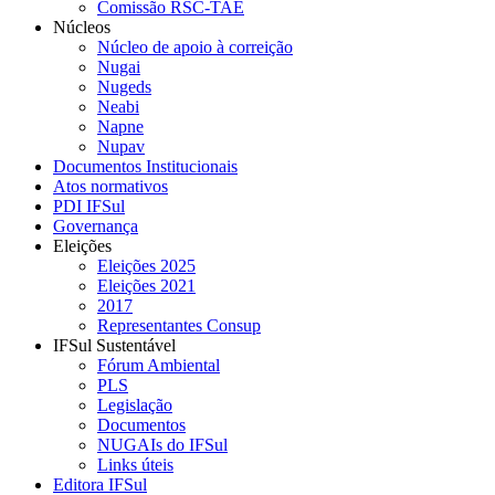
Comissão RSC-TAE
Núcleos
Núcleo de apoio à correição
Nugai
Nugeds
Neabi
Napne
Nupav
Documentos Institucionais
Atos normativos
PDI IFSul
Governança
Eleições
Eleições 2025
Eleições 2021
2017
Representantes Consup
IFSul Sustentável
Fórum Ambiental
PLS
Legislação
Documentos
NUGAIs do IFSul
Links úteis
Editora IFSul