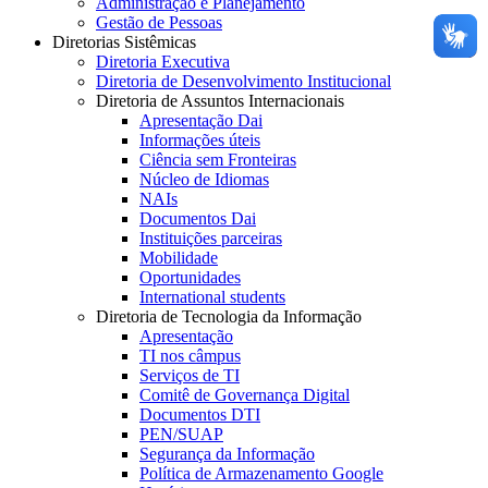
Administração e Planejamento
Gestão de Pessoas
Diretorias Sistêmicas
Diretoria Executiva
Diretoria de Desenvolvimento Institucional
Diretoria de Assuntos Internacionais
Apresentação Dai
Informações úteis
Ciência sem Fronteiras
Núcleo de Idiomas
NAIs
Documentos Dai
Instituições parceiras
Mobilidade
Oportunidades
International students
Diretoria de Tecnologia da Informação
Apresentação
TI nos câmpus
Serviços de TI
Comitê de Governança Digital
Documentos DTI
PEN/SUAP
Segurança da Informação
Política de Armazenamento Google