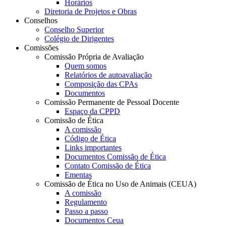
Horários
Diretoria de Projetos e Obras
Conselhos
Conselho Superior
Colégio de Dirigentes
Comissões
Comissão Própria de Avaliação
Quem somos
Relatórios de autoavaliação
Composição das CPAs
Documentos
Comissão Permanente de Pessoal Docente
Espaço da CPPD
Comissão de Ética
A comissão
Código de Ética
Links importantes
Documentos Comissão de Ética
Contato Comissão de Ética
Ementas
Comissão de Ética no Uso de Animais (CEUA)
A comissão
Regulamento
Passo a passo
Documentos Ceua