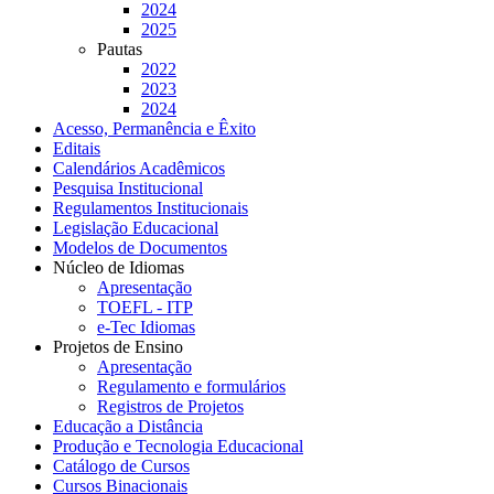
2024
2025
Pautas
2022
2023
2024
Acesso, Permanência e Êxito
Editais
Calendários Acadêmicos
Pesquisa Institucional
Regulamentos Institucionais
Legislação Educacional
Modelos de Documentos
Núcleo de Idiomas
Apresentação
TOEFL - ITP
e-Tec Idiomas
Projetos de Ensino
Apresentação
Regulamento e formulários
Registros de Projetos
Educação a Distância
Produção e Tecnologia Educacional
Catálogo de Cursos
Cursos Binacionais