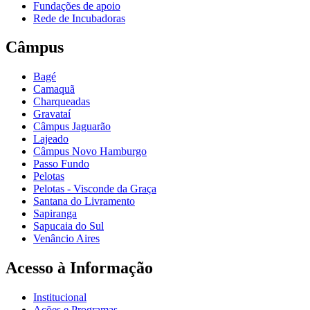
Fundações de apoio
Rede de Incubadoras
Câmpus
Bagé
Camaquã
Charqueadas
Gravataí
Câmpus Jaguarão
Lajeado
Câmpus Novo Hamburgo
Passo Fundo
Pelotas
Pelotas - Visconde da Graça
Santana do Livramento
Sapiranga
Sapucaia do Sul
Venâncio Aires
Acesso à Informação
Institucional
Ações e Programas