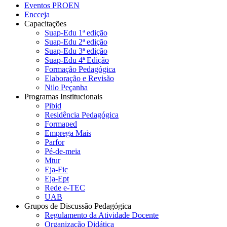
Eventos PROEN
Encceja
Capacitações
Suap-Edu 1ª edição
Suap-Edu 2ª edição
Suap-Edu 3ª edição
Suap-Edu 4ª Edição
Formação Pedagógica
Elaboração e Revisão
Nilo Peçanha
Programas Institucionais
Pibid
Residência Pedagógica
Formaped
Emprega Mais
Parfor
Pé-de-meia
Mtur
Eja-Fic
Eja-Ept
Rede e-TEC
UAB
Grupos de Discussão Pedagógica
Regulamento da Atividade Docente
Organização Didática