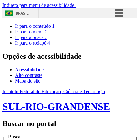
Ir direto para menu de acessibilidade.
BRASIL
Simplifique!
Ir para o conteúdo
1
Ir para o menu
2
Comunica BR
Ir para a busca
3
Ir para o rodapé
4
Participe
Acesso à informação
Opções de acessibilidade
Legislação
Acessibilidade
Canais
Alto contraste
Mapa do site
Instituto Federal de Educação, Ciência e Tecnologia
SUL-RIO-GRANDENSE
Buscar no portal
Busca