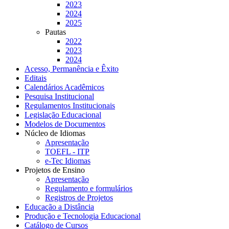
2023
2024
2025
Pautas
2022
2023
2024
Acesso, Permanência e Êxito
Editais
Calendários Acadêmicos
Pesquisa Institucional
Regulamentos Institucionais
Legislação Educacional
Modelos de Documentos
Núcleo de Idiomas
Apresentação
TOEFL - ITP
e-Tec Idiomas
Projetos de Ensino
Apresentação
Regulamento e formulários
Registros de Projetos
Educação a Distância
Produção e Tecnologia Educacional
Catálogo de Cursos