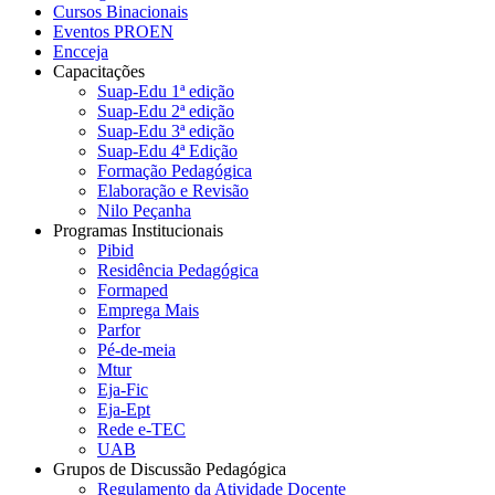
Cursos Binacionais
Eventos PROEN
Encceja
Capacitações
Suap-Edu 1ª edição
Suap-Edu 2ª edição
Suap-Edu 3ª edição
Suap-Edu 4ª Edição
Formação Pedagógica
Elaboração e Revisão
Nilo Peçanha
Programas Institucionais
Pibid
Residência Pedagógica
Formaped
Emprega Mais
Parfor
Pé-de-meia
Mtur
Eja-Fic
Eja-Ept
Rede e-TEC
UAB
Grupos de Discussão Pedagógica
Regulamento da Atividade Docente