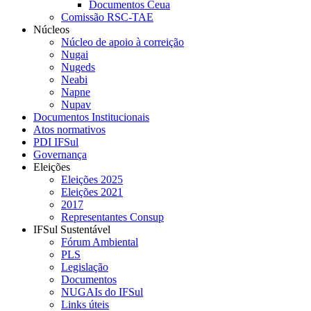
Documentos Ceua
Comissão RSC-TAE
Núcleos
Núcleo de apoio à correição
Nugai
Nugeds
Neabi
Napne
Nupav
Documentos Institucionais
Atos normativos
PDI IFSul
Governança
Eleições
Eleições 2025
Eleições 2021
2017
Representantes Consup
IFSul Sustentável
Fórum Ambiental
PLS
Legislação
Documentos
NUGAIs do IFSul
Links úteis