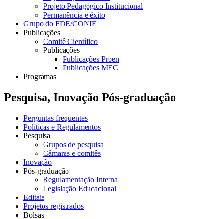
Projeto Pedagógico Institucional
Permanência e êxito
Grupo do FDE/CONIF
Publicações
Comitê Científico
Publicações
Publicações Proen
Publicações MEC
Programas
Pesquisa, Inovação Pós-graduação
Perguntas frequentes
Políticas e Regulamentos
Pesquisa
Grupos de pesquisa
Câmaras e comitês
Inovação
Pós-graduação
Regulamentação Interna
Legislação Educacional
Editais
Projetos registrados
Bolsas