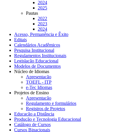
2024
2025
Pautas
2022
2023
2024
Acesso, Permanência e Êxito
Editais
Calendários Acadêmicos
Pesquisa Institucional
Regulamentos Institucionais
Legislação Educacional
Modelos de Documentos
Núcleo de Idiomas
Apresentação
TOEFL - ITP
e-Tec Idiomas
Projetos de Ensino
Apresentação
Regulamento e formulários
Registros de Projetos
Educação a Distância
Produção e Tecnologia Educacional
Catálogo de Cursos
Cursos Binacionais