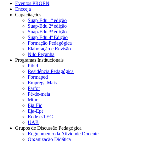
Eventos PROEN
Encceja
Capacitações
Suap-Edu 1ª edição
Suap-Edu 2ª edição
Suap-Edu 3ª edição
Suap-Edu 4ª Edição
Formação Pedagógica
Elaboração e Revisão
Nilo Peçanha
Programas Institucionais
Pibid
Residência Pedagógica
Formaped
Emprega Mais
Parfor
Pé-de-meia
Mtur
Eja-Fic
Eja-Ept
Rede e-TEC
UAB
Grupos de Discussão Pedagógica
Regulamento da Atividade Docente
Organização Didática