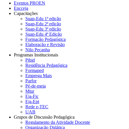
Eventos PROEN
Encceja
Capacitações
Suap-Edu 1ª edição
Suap-Edu 2ª edição
Suap-Edu 3ª edição
Suap-Edu 4ª Edição
Formação Pedagógica
Elaboração e Revisão
Nilo Peçanha
Programas Institucionais
Pibid
Residência Pedagógica
Formaped
Emprega Mais
Parfor
Pé-de-meia
Mtur
Eja-Fic
Eja-Ept
Rede e-TEC
UAB
Grupos de Discussão Pedagógica
Regulamento da Atividade Docente
Organização Didática