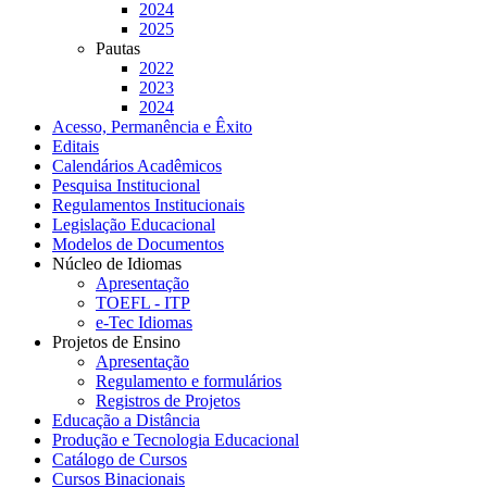
2024
2025
Pautas
2022
2023
2024
Acesso, Permanência e Êxito
Editais
Calendários Acadêmicos
Pesquisa Institucional
Regulamentos Institucionais
Legislação Educacional
Modelos de Documentos
Núcleo de Idiomas
Apresentação
TOEFL - ITP
e-Tec Idiomas
Projetos de Ensino
Apresentação
Regulamento e formulários
Registros de Projetos
Educação a Distância
Produção e Tecnologia Educacional
Catálogo de Cursos
Cursos Binacionais