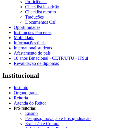
Proficiência
Checklist inscrição
Checklist retorno
Traduções
Documentos CsF
Oportunidades
Instituições Parceiras
Mobilidade
Informações úteis
International students
Afastamento do país
10 anos Binacional - CETP/UTU - IFSul
Revalidação de diplomas
Institucional
Instituto
Organograma
Reitoria
Agenda do Reitor
Pró-reitorias
Ensino
Pesquisa, Inovação e Pós-graduação
Extensão e Cultura