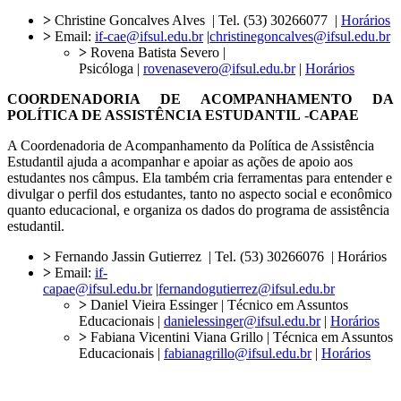
>
Christine Goncalves Alves | Tel. (53) 30266077 |
Horários
>
Email:
if-cae@ifsul.edu.br
|
christinegoncalves@ifsul.edu.br
>
Rovena Batista Severo |
Psicóloga |
rovenasevero@ifsul.edu.br
|
Horários
COORDENADORIA DE ACOMPANHAMENTO DA
POLÍTICA DE ASSISTÊNCIA ESTUDANTIL
-
CAPAE
A Coordenadoria de Acompanhamento da Política de Assistência
Estudantil ajuda a acompanhar e apoiar as ações de apoio aos
estudantes nos câmpus. Ela também cria ferramentas para entender e
divulgar o perfil dos estudantes, tanto no aspecto social e econômico
quanto educacional, e organiza os dados do programa de assistência
estudantil.
>
Fernando Jassin Gutierrez | Tel. (53) 30266076 | Horários
>
Email:
if-
capae@ifsul.edu.br
|
fernandogutierrez@ifsul.edu.br
>
Daniel Vieira Essinger | Técnico em Assuntos
Educacionais |
danielessinger@ifsul.edu.br
|
Horários
>
Fabiana Vicentini Viana Grillo | Técnica em Assuntos
Educacionais |
fabianagrillo@ifsul.edu.br
|
Horários