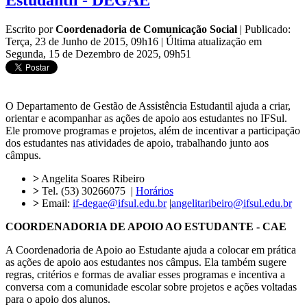
Estudantil - DEGAE
Escrito por
Coordenadoria de Comunicação Social
|
Publicado:
Terça, 23 de Junho de 2015, 09h16
|
Última atualização em
Segunda, 15 de Dezembro de 2025, 09h51
O Departamento de Gestão de Assistência Estudantil ajuda a criar,
orientar e acompanhar as ações de apoio aos estudantes no IFSul.
Ele promove programas e projetos, além de incentivar a participação
dos estudantes nas atividades de apoio, trabalhando junto aos
câmpus.
>
Angelita Soares Ribeiro
>
Tel. (53) 30266075 |
Horários
>
Email:
if-degae@ifsul.edu.br
|
angelitaribeiro@ifsul.edu.br
COORDENADORIA DE APOIO AO ESTUDANTE - CAE
A Coordenadoria de Apoio ao Estudante ajuda a colocar em prática
as ações de apoio aos estudantes nos câmpus. Ela também sugere
regras, critérios e formas de avaliar esses programas e incentiva a
conversa com a comunidade escolar sobre projetos e ações voltadas
para o apoio dos alunos.