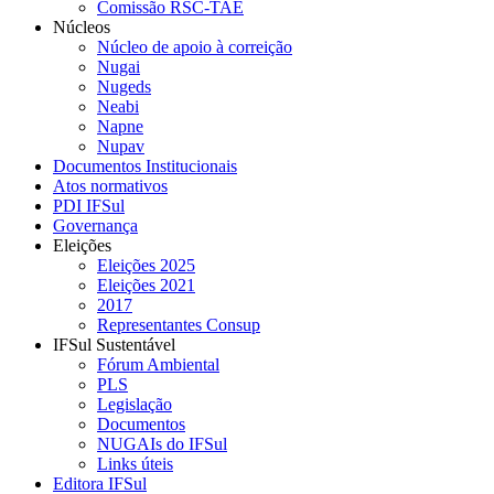
Comissão RSC-TAE
Núcleos
Núcleo de apoio à correição
Nugai
Nugeds
Neabi
Napne
Nupav
Documentos Institucionais
Atos normativos
PDI IFSul
Governança
Eleições
Eleições 2025
Eleições 2021
2017
Representantes Consup
IFSul Sustentável
Fórum Ambiental
PLS
Legislação
Documentos
NUGAIs do IFSul
Links úteis
Editora IFSul