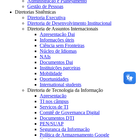
Administração e Planejamento
Gestão de Pessoas
Diretorias Sistêmicas
Diretoria Executiva
Diretoria de Desenvolvimento Institucional
Diretoria de Assuntos Internacionais
Apresentação Dai
Informações úteis
Ciência sem Fronteiras
Núcleo de Idiomas
NAIs
Documentos Dai
Instituições parceiras
Mobilidade
Oportunidades
International students
Diretoria de Tecnologia da Informação
Apresentação
TI nos câmpus
Serviços de TI
Comitê de Governança Digital
Documentos DTI
PEN/SUAP
Segurança da Informação
Política de Armazenamento Google