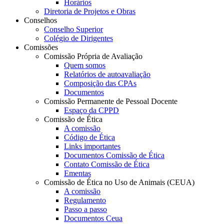
Horários
Diretoria de Projetos e Obras
Conselhos
Conselho Superior
Colégio de Dirigentes
Comissões
Comissão Própria de Avaliação
Quem somos
Relatórios de autoavaliação
Composição das CPAs
Documentos
Comissão Permanente de Pessoal Docente
Espaço da CPPD
Comissão de Ética
A comissão
Código de Ética
Links importantes
Documentos Comissão de Ética
Contato Comissão de Ética
Ementas
Comissão de Ética no Uso de Animais (CEUA)
A comissão
Regulamento
Passo a passo
Documentos Ceua