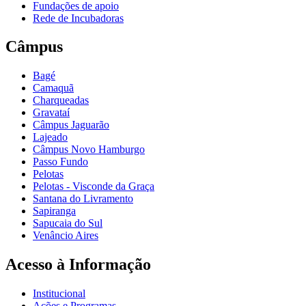
Fundações de apoio
Rede de Incubadoras
Câmpus
Bagé
Camaquã
Charqueadas
Gravataí
Câmpus Jaguarão
Lajeado
Câmpus Novo Hamburgo
Passo Fundo
Pelotas
Pelotas - Visconde da Graça
Santana do Livramento
Sapiranga
Sapucaia do Sul
Venâncio Aires
Acesso à Informação
Institucional
Ações e Programas