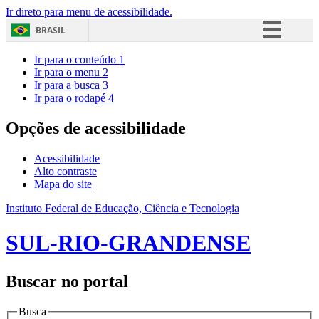
Ir direto para menu de acessibilidade.
BRASIL
Simplifique!
Ir para o conteúdo
1
Ir para o menu
2
Comunica BR
Ir para a busca
3
Ir para o rodapé
4
Participe
Acesso à informação
Opções de acessibilidade
Legislação
Acessibilidade
Canais
Alto contraste
Mapa do site
Instituto Federal de Educação, Ciência e Tecnologia
SUL-RIO-GRANDENSE
Buscar no portal
Busca