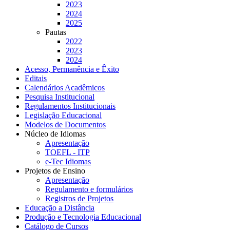
2023
2024
2025
Pautas
2022
2023
2024
Acesso, Permanência e Êxito
Editais
Calendários Acadêmicos
Pesquisa Institucional
Regulamentos Institucionais
Legislação Educacional
Modelos de Documentos
Núcleo de Idiomas
Apresentação
TOEFL - ITP
e-Tec Idiomas
Projetos de Ensino
Apresentação
Regulamento e formulários
Registros de Projetos
Educação a Distância
Produção e Tecnologia Educacional
Catálogo de Cursos