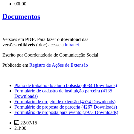
00h00
Documentos
Versões em
PDF
. Para fazer o
download
das
versões
editáveis
(.doc) acesse a
intranet
.
Escrito por Coordenadoria de Comunicação Social
Publicado em
Registro de Ações de Extensão
Plano de trabalho do aluno bolsista
(4034 Downloads)
Formulário de cadastro de instituição parceira
(4135
Downloads)
Formulário de projeto de extensão
(4574 Downloads)
Formulário de proposta de parceria
(4267 Downloads)
Formulário de proposta para evento
(3973 Downloads)
22/07/15
21h00