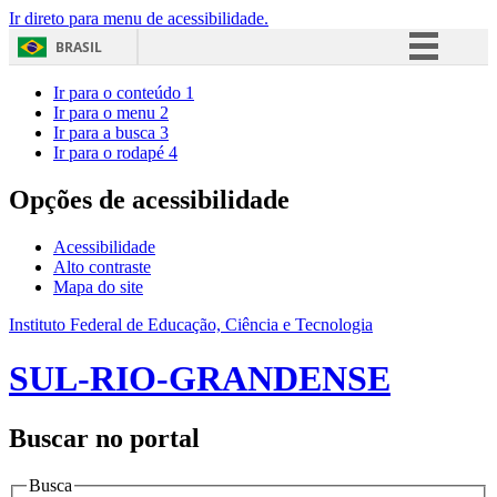
Ir direto para menu de acessibilidade.
BRASIL
Simplifique!
Ir para o conteúdo
1
Ir para o menu
2
Comunica BR
Ir para a busca
3
Ir para o rodapé
4
Participe
Acesso à informação
Opções de acessibilidade
Legislação
Acessibilidade
Canais
Alto contraste
Mapa do site
Instituto Federal de Educação, Ciência e Tecnologia
SUL-RIO-GRANDENSE
Buscar no portal
Busca