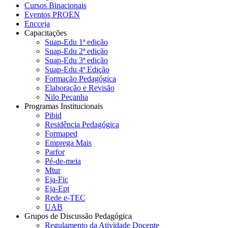
Cursos Binacionais
Eventos PROEN
Encceja
Capacitações
Suap-Edu 1ª edição
Suap-Edu 2ª edição
Suap-Edu 3ª edição
Suap-Edu 4ª Edição
Formação Pedagógica
Elaboração e Revisão
Nilo Peçanha
Programas Institucionais
Pibid
Residência Pedagógica
Formaped
Emprega Mais
Parfor
Pé-de-meia
Mtur
Eja-Fic
Eja-Ept
Rede e-TEC
UAB
Grupos de Discussão Pedagógica
Regulamento da Atividade Docente