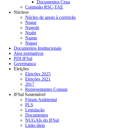
Documentos Ceua
Comissão RSC-TAE
Núcleos
Núcleo de apoio à correição
Nugai
Nugeds
Neabi
Napne
Nupav
Documentos Institucionais
Atos normativos
PDI IFSul
Governança
Eleições
Eleições 2025
Eleições 2021
2017
Representantes Consup
IFSul Sustentável
Fórum Ambiental
PLS
Legislação
Documentos
NUGAIs do IFSul
Links úteis