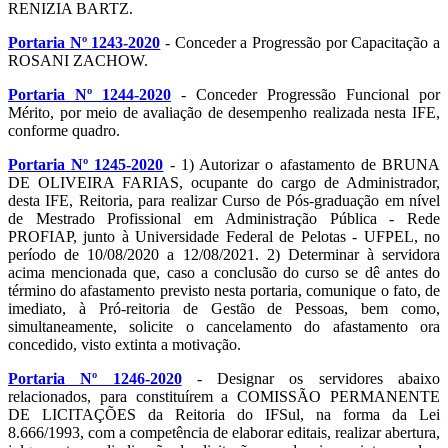
RENIZIA BARTZ.
Portaria Nº 1243-2020
- Conceder a Progressão por Capacitação a
ROSANI ZACHOW.
Portaria Nº 1244-2020
- Conceder Progressão Funcional por
Mérito, por meio de avaliação de desempenho realizada nesta IFE,
conforme quadro.
Portaria Nº 1245-2020
- 1) Autorizar o afastamento de BRUNA
DE OLIVEIRA FARIAS, ocupante do cargo de Administrador,
desta IFE, Reitoria, para realizar Curso de Pós-graduação em nível
de Mestrado Profissional em Administração Pública - Rede
PROFIAP, junto à Universidade Federal de Pelotas - UFPEL, no
período de 10/08/2020 a 12/08/2021. 2) Determinar à servidora
acima mencionada que, caso a conclusão do curso se dê antes do
término do afastamento previsto nesta portaria, comunique o fato, de
imediato, à Pró-reitoria de Gestão de Pessoas, bem como,
simultaneamente, solicite o cancelamento do afastamento ora
concedido, visto extinta a motivação.
Portaria Nº 1246-2020
- Designar os servidores abaixo
relacionados, para constituírem a COMISSÃO PERMANENTE
DE LICITAÇÕES da Reitoria do IFSul, na forma da Lei
8.666/1993, com a competência de elaborar editais, realizar abertura,