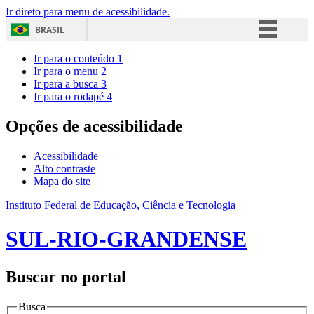
Ir direto para menu de acessibilidade.
BRASIL
Simplifique!
Ir para o conteúdo
1
Ir para o menu
2
Comunica BR
Ir para a busca
3
Ir para o rodapé
4
Participe
Acesso à informação
Opções de acessibilidade
Legislação
Acessibilidade
Canais
Alto contraste
Mapa do site
Instituto Federal de Educação, Ciência e Tecnologia
SUL-RIO-GRANDENSE
Buscar no portal
Busca