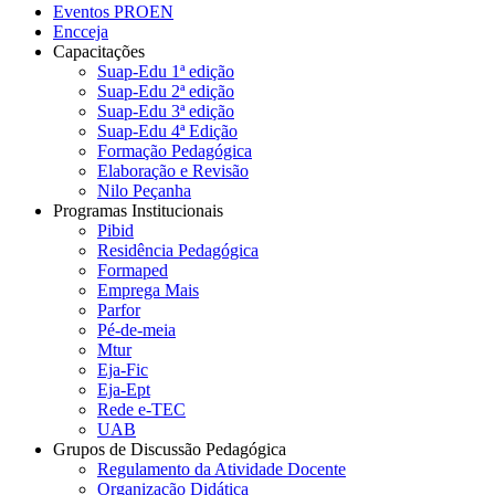
Eventos PROEN
Encceja
Capacitações
Suap-Edu 1ª edição
Suap-Edu 2ª edição
Suap-Edu 3ª edição
Suap-Edu 4ª Edição
Formação Pedagógica
Elaboração e Revisão
Nilo Peçanha
Programas Institucionais
Pibid
Residência Pedagógica
Formaped
Emprega Mais
Parfor
Pé-de-meia
Mtur
Eja-Fic
Eja-Ept
Rede e-TEC
UAB
Grupos de Discussão Pedagógica
Regulamento da Atividade Docente
Organização Didática