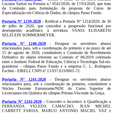
Luciana Sartori na Portaria n.º 0541/2020, de 17/03/2020, que trata
da Comissão para formulação da proposta de Curso de
Especialização em Ciência de Dados, do câmpus Passo Fundo.
Portaria Nº 1239-2020
- Retificar a Portaria Nº 1214/2020, de 30
de julho de 2020, que concedeu a progressão funcional por
desempenho acadêmico à servidora VANIA ELISABETH
SELZLEIN SOMMERMEYER.
Portaria Nº 1240-2020
- Designar os servidores abaixo
relacionados para, sob a coordenação do primeiro e no prazo de até
15 de agosto de 2020, constituírem a Comissão de Recebimento
Definitivo do objeto referente ao Contrato nº 06/2019 celebrado
entre o Instituto Federal de Educação, Ciência e Tecnologia Sul-rio-
grandense - câmpus Passo Fundo e a empresa C. L. Rodrigues
Fachini - EIRELI, CNPJ nº 13.937.633/0001-72.
Portaria Nº 1241-2020
- Designar os servidores abaixo
relacionados para, sob a coordenação da primeira, constituírem o
Núcleo Docente Estruturante/NDE do Curso Superior de
Licenciatura em Química do câmpus Pelotas-Visconde da Graça.
Portaria Nº 1242-2020
- Conceder o Incentivo à Qualificação a
FERNANDA VELEDA CAMACHO, JEAN MICHEL
CARRETT FARIAS, MARCO ANTONIO MACIEL VAZ e