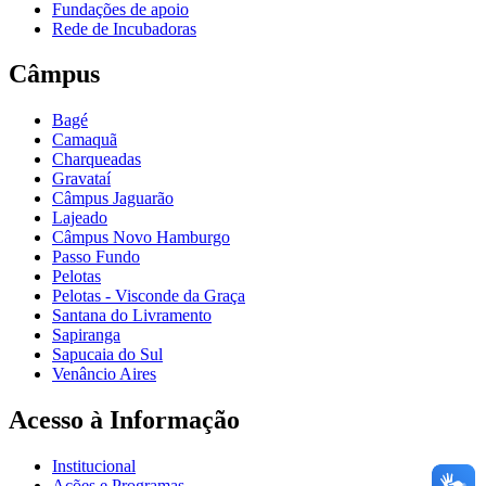
Fundações de apoio
Rede de Incubadoras
Câmpus
Bagé
Camaquã
Charqueadas
Gravataí
Câmpus Jaguarão
Lajeado
Câmpus Novo Hamburgo
Passo Fundo
Pelotas
Pelotas - Visconde da Graça
Santana do Livramento
Sapiranga
Sapucaia do Sul
Venâncio Aires
Acesso à Informação
Institucional
Ações e Programas