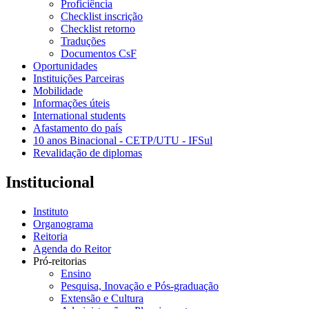
Proficiência
Checklist inscrição
Checklist retorno
Traduções
Documentos CsF
Oportunidades
Instituições Parceiras
Mobilidade
Informações úteis
International students
Afastamento do país
10 anos Binacional - CETP/UTU - IFSul
Revalidação de diplomas
Institucional
Instituto
Organograma
Reitoria
Agenda do Reitor
Pró-reitorias
Ensino
Pesquisa, Inovação e Pós-graduação
Extensão e Cultura