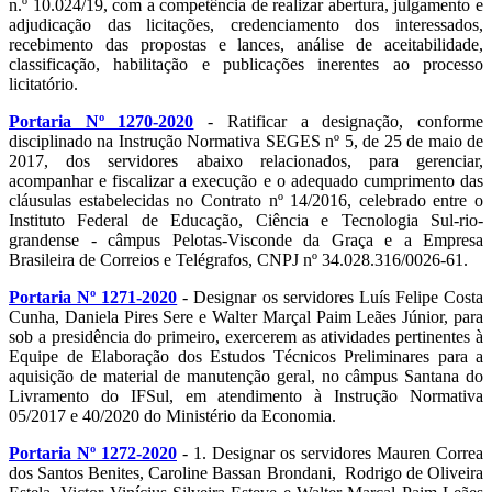
n.º 10.024/19, com a competência de realizar abertura, julgamento e
adjudicação das licitações, credenciamento dos interessados,
recebimento das propostas e lances, análise de aceitabilidade,
classificação, habilitação e publicações inerentes ao processo
licitatório.
Portaria Nº 1270-2020
- Ratificar a designação, conforme
disciplinado na Instrução Normativa SEGES nº 5, de 25 de maio de
2017, dos servidores abaixo relacionados, para gerenciar,
acompanhar e fiscalizar a execução e o adequado cumprimento das
cláusulas estabelecidas no Contrato nº 14/2016, celebrado entre o
Instituto Federal de Educação, Ciência e Tecnologia Sul-rio-
grandense - câmpus Pelotas-Visconde da Graça e a Empresa
Brasileira de Correios e Telégrafos, CNPJ nº 34.028.316/0026-61.
Portaria Nº 1271-2020
- Designar os servidores Luís Felipe Costa
Cunha, Daniela Pires Sere e Walter Marçal Paim Leães Júnior, para
sob a presidência do primeiro, exercerem as atividades pertinentes à
Equipe de Elaboração dos Estudos Técnicos Preliminares para a
aquisição de material de manutenção geral, no câmpus Santana do
Livramento do IFSul, em atendimento à Instrução Normativa
05/2017 e 40/2020 do Ministério da Economia.
Portaria Nº 1272-2020
- 1. Designar os servidores Mauren Correa
dos Santos Benites, Caroline Bassan Brondani, Rodrigo de Oliveira