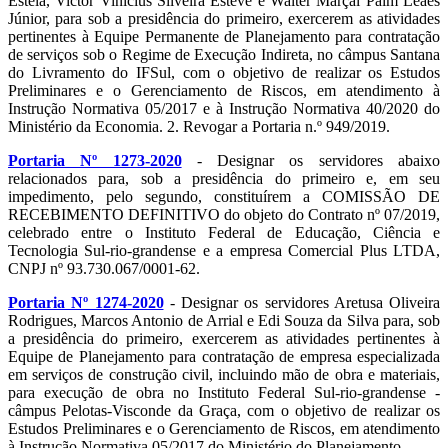
Estela, Victor Vinícius Silveira Esteve e Walter Marçal Paim Leães
Júnior, para sob a presidência do primeiro, exercerem as atividades
pertinentes à Equipe Permanente de Planejamento para contratação
de serviços sob o Regime de Execução Indireta, no câmpus Santana
do Livramento do IFSul, com o objetivo de realizar os Estudos
Preliminares e o Gerenciamento de Riscos, em atendimento à
Instrução Normativa 05/2017 e à Instrução Normativa 40/2020 do
Ministério da Economia. 2. Revogar a Portaria n.º 949/2019.
Portaria Nº 1273-2020
- Designar os servidores abaixo
relacionados para, sob a presidência do primeiro e, em seu
impedimento, pelo segundo, constituírem a COMISSÃO DE
RECEBIMENTO DEFINITIVO do objeto do Contrato nº 07/2019,
celebrado entre o Instituto Federal de Educação, Ciência e
Tecnologia Sul-rio-grandense e a empresa Comercial Plus LTDA,
CNPJ nº 93.730.067/0001-62.
Portaria Nº 1274-2020
- Designar os servidores Aretusa Oliveira
Rodrigues, Marcos Antonio de Arrial e Edi Souza da Silva para, sob
a presidência do primeiro, exercerem as atividades pertinentes à
Equipe de Planejamento para contratação de empresa especializada
em serviços de construção civil, incluindo mão de obra e materiais,
para execução de obra no Instituto Federal Sul-rio-grandense -
câmpus Pelotas-Visconde da Graça, com o objetivo de realizar os
Estudos Preliminares e o Gerenciamento de Riscos, em atendimento
à Instrução Normativa 05/2017 do Ministério do Planejamento.