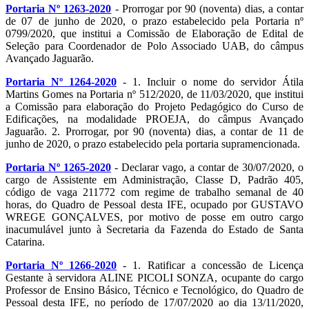
Portaria Nº 1263-2020
- Prorrogar por 90 (noventa) dias, a contar
de 07 de junho de 2020, o prazo estabelecido pela Portaria nº
0799/2020, que institui a Comissão de Elaboração de Edital de
Seleção para Coordenador de Polo Associado UAB, do câmpus
Avançado Jaguarão.
Portaria Nº 1264-2020
- 1. Incluir o nome do servidor Átila
Martins Gomes na Portaria nº 512/2020, de 11/03/2020, que institui
a Comissão para elaboração do Projeto Pedagógico do Curso de
Edificações, na modalidade PROEJA, do câmpus Avançado
Jaguarão. 2. Prorrogar, por 90 (noventa) dias, a contar de 11 de
junho de 2020, o prazo estabelecido pela portaria supramencionada.
Portaria Nº 1265-2020
- Declarar vago, a contar de 30/07/2020, o
cargo de Assistente em Administração, Classe D, Padrão 405,
código de vaga 211772 com regime de trabalho semanal de 40
horas, do Quadro de Pessoal desta IFE, ocupado por GUSTAVO
WREGE GONÇALVES, por motivo de posse em outro cargo
inacumulável junto à Secretaria da Fazenda do Estado de Santa
Catarina.
Portaria Nº 1266-2020
- 1. Ratificar a concessão de Licença
Gestante à servidora ALINE PICOLI SONZA, ocupante do cargo
Professor de Ensino Básico, Técnico e Tecnológico, do Quadro de
Pessoal desta IFE, no período de 17/07/2020 ao dia 13/11/2020,