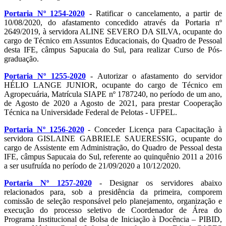
Portaria Nº 1254-2020
- Ratificar o cancelamento, a partir de
10/08/2020, do afastamento concedido através da Portaria nº
2649/2019, à servidora ALINE SEVERO DA SILVA, ocupante do
cargo de Técnico em Assuntos Educacionais, do Quadro de Pessoal
desta IFE, câmpus Sapucaia do Sul, para realizar Curso de Pós-
graduação.
Portaria Nº 1255-2020
- Autorizar o afastamento do servidor
HÉLIO LANGE JUNIOR, ocupante do cargo de Técnico em
Agropecuária, Matrícula SIAPE nº 1787240, no período de um ano,
de Agosto de 2020 a Agosto de 2021, para prestar Cooperação
Técnica na Universidade Federal de Pelotas - UFPEL.
Portaria Nº 1256-2020
- Conceder Licença para Capacitação à
servidora GISLAINE GABRIELE SAUERESSIG, ocupante do
cargo de Assistente em Administração, do Quadro de Pessoal desta
IFE, câmpus Sapucaia do Sul, referente ao quinquênio 2011 a 2016
a ser usufruída no período de 21/09/2020 a 10/12/2020.
Portaria Nº 1257-2020
- Designar os servidores abaixo
relacionados para, sob a presidência da primeira, comporem
comissão de seleção responsável pelo planejamento, organização e
execução do processo seletivo de Coordenador de Área do
Programa Institucional de Bolsa de Iniciação à Docência – PIBID,