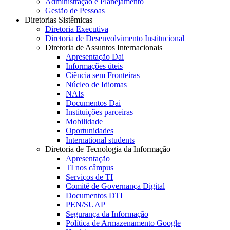
Administração e Planejamento
Gestão de Pessoas
Diretorias Sistêmicas
Diretoria Executiva
Diretoria de Desenvolvimento Institucional
Diretoria de Assuntos Internacionais
Apresentação Dai
Informações úteis
Ciência sem Fronteiras
Núcleo de Idiomas
NAIs
Documentos Dai
Instituições parceiras
Mobilidade
Oportunidades
International students
Diretoria de Tecnologia da Informação
Apresentação
TI nos câmpus
Serviços de TI
Comitê de Governança Digital
Documentos DTI
PEN/SUAP
Segurança da Informação
Política de Armazenamento Google