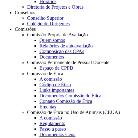
Horários
Diretoria de Projetos e Obras
Conselhos
Conselho Superior
Colégio de Dirigentes
Comissões
Comissão Própria de Avaliação
Quem somos
Relatórios de autoavaliação
Composição das CPAs
Documentos
Comissão Permanente de Pessoal Docente
Espaço da CPPD
Comissão de Ética
A comissão
Código de Ética
Links importantes
Documentos Comissão de Ética
Contato Comissão de Ética
Ementas
Comissão de Ética no Uso de Animais (CEUA)
A comissão
Regulamento
Passo a passo
Documentos Ceua