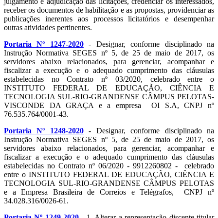
julgamento e adjudicação das licitações, credenciar os interessados,
receber os documentos de habilitação e as propostas, providenciar as
publicações inerentes aos processos licitatórios e desempenhar
outras atividades pertinentes.
Portaria Nº 1247-2020
- Designar, conforme disciplinado na
Instrução Normativa SEGES nº 5, de 25 de maio de 2017, os
servidores abaixo relacionados, para gerenciar, acompanhar e
fiscalizar a execução e o adequado cumprimento das cláusulas
estabelecidas no Contrato nº 03/2020, celebrado entre o
INSTITUTO FEDERAL DE EDUCAÇÃO, CIÊNCIA E
TECNOLOGIA SUL-RIO-GRANDENSE CÂMPUS PELOTAS-
VISCONDE DA GRAÇA e a empresa OI S.A, CNPJ nº
76.535.764/0001-43.
Portaria Nº 1248-2020
- Designar, conforme disciplinado na
Instrução Normativa SEGES nº 5, de 25 de maio de 2017, os
servidores abaixo relacionados, para gerenciar, acompanhar e
fiscalizar a execução e o adequado cumprimento das cláusulas
estabelecidas no Contrato nº 06/2020 - 9912260802 - celebrado
entre o INSTITUTO FEDERAL DE EDUCAÇÃO, CIÊNCIA E
TECNOLOGIA SUL-RIO-GRANDENSE CÂMPUS PELOTAS
e a Empresa Brasileira de Correios e Telégrafos, CNPJ nº
34.028.316/0026-61.
Portaria Nº 1249-2020
- 1. Alterar a representação discente titular