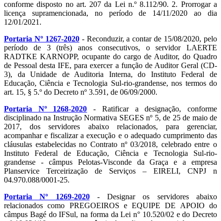
conforme disposto no art. 207 da Lei n.º 8.112/90. 2. Prorrogar a
licença supramencionada, no período de 14/11/2020 ao dia
12/01/2021.
Portaria Nº 1267-2020
- Reconduzir, a contar de 15/08/2020, pelo
período de 3 (três) anos consecutivos, o servidor LAERTE
RADTKE KARNOPP, ocupante do cargo de Auditor, do Quadro
de Pessoal desta IFE, para exercer a função de Auditor Geral (CD-
3), da Unidade de Auditoria Interna, do Instituto Federal de
Educação, Ciência e Tecnologia Sul-rio-grandense, nos termos do
art. 15, § 5.º do Decreto nº 3.591, de 06/09/2000.​​​​​​​
Portaria Nº 1268-2020
- Ratificar a designação, conforme
disciplinado na Instrução Normativa SEGES nº 5, de 25 de maio de
2017, dos servidores abaixo relacionados, para gerenciar,
acompanhar e fiscalizar a execução e o adequado cumprimento das
cláusulas estabelecidas no Contrato nº 03/2018, celebrado entre o
Instituto Federal de Educação, Ciência e Tecnologia Sul-rio-
grandense - câmpus Pelotas-Visconde da Graça e a empresa
Planservice Terceirização de Serviços – EIRELI, CNPJ n
04.970.088/0001-25.
Portaria Nº 1269-2020
- Designar os servidores abaixo
relacionados como PREGOEIROS e EQUIPE DE APOIO do
câmpus Bagé do IFSul, na forma da Lei n° 10.520/02 e do Decreto