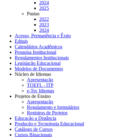
2024
2025
Pautas
2022
2023
2024
Acesso, Permanência e Êxito
Editais
Calendários Acadêmicos
Pesquisa Institucional
Regulamentos Institucionais
Legislação Educacional
Modelos de Documentos
Núcleo de Idiomas
Apresentação
TOEFL - ITP
e-Tec Idiomas
Projetos de Ensino
Apresentação
Regulamento e formulários
Registros de Projetos
Educação a Distância
Produção e Tecnologia Educacional
Catálogo de Cursos
Cursos Binacionais