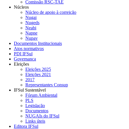
Comissão RSC-TAE
Núcleos
Núcleo de apoio à correição
Nugai
Nugeds
Neabi
Napne
Nupav
Documentos Institucionais
Atos normativos
PDI IFSul
Governança
Eleições
Eleições 2025
Eleições 2021
2017
Representantes Consup
IFSul Sustentável
Fórum Ambiental
PLS
Legislação
Documentos
NUGAIs do IFSul
Links úteis
Editora IFSul