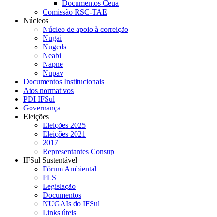
Documentos Ceua
Comissão RSC-TAE
Núcleos
Núcleo de apoio à correição
Nugai
Nugeds
Neabi
Napne
Nupav
Documentos Institucionais
Atos normativos
PDI IFSul
Governança
Eleições
Eleições 2025
Eleições 2021
2017
Representantes Consup
IFSul Sustentável
Fórum Ambiental
PLS
Legislação
Documentos
NUGAIs do IFSul
Links úteis