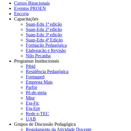
Cursos Binacionais
Eventos PROEN
Encceja
Capacitações
Suap-Edu 1ª edição
Suap-Edu 2ª edição
Suap-Edu 3ª edição
Suap-Edu 4ª Edição
Formação Pedagógica
Elaboração e Revisão
Nilo Peçanha
Programas Institucionais
Pibid
Residência Pedagógica
Formaped
Emprega Mais
Parfor
Pé-de-meia
Mtur
Eja-Fic
Eja-Ept
Rede e-TEC
UAB
Grupos de Discussão Pedagógica
Regulamento da Atividade Docente