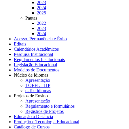
2023
2024
2025
Pautas
2022
2023
2024
Acesso, Permanência e Êxito
Editais
Calendários Acadêmicos
Pesquisa Institucional
Regulamentos Institucionais
Legislação Educacional
Modelos de Documentos
Núcleo de Idiomas
Apresentação
TOEFL - ITP
e-Tec Idiomas
Projetos de Ensino
Apresentação
Regulamento e formulários
Registros de Projetos
Educação a Distância
Produção e Tecnologia Educacional
Catálogo de Cursos