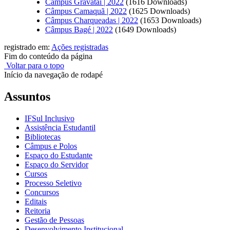
Câmpus Gravataí | 2022
(1616 Downloads)
Câmpus Camaquã | 2022
(1625 Downloads)
Câmpus Charqueadas | 2022
(1653 Downloads)
Câmpus Bagé | 2022
(1649 Downloads)
registrado em:
Ações registradas
Fim do conteúdo da página
Voltar para o topo
Início da navegação de rodapé
Assuntos
IFSul Inclusivo
Assistência Estudantil
Bibliotecas
Câmpus e Polos
Espaço do Estudante
Espaço do Servidor
Cursos
Processo Seletivo
Concursos
Editais
Reitoria
Gestão de Pessoas
Desenvolvimento Institucional