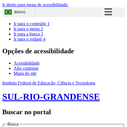
Ir direto para menu de acessibilidade.
BRASIL
Simplifique!
Ir para o conteúdo
1
Ir para o menu
2
Comunica BR
Ir para a busca
3
Ir para o rodapé
4
Participe
Acesso à informação
Opções de acessibilidade
Legislação
Acessibilidade
Canais
Alto contraste
Mapa do site
Instituto Federal de Educação, Ciência e Tecnologia
SUL-RIO-GRANDENSE
Buscar no portal
Busca